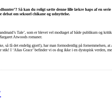
unter’? Så kan du roligt sætte denne lille lækre haps af en serie
e debat om seksuel chikane og udnyttelse.
aid’s Tale’, som er blevet vel modtaget af både publikum og kritikere.
 Margaret Atwoods romaner.
ke, så få det endelig gjort!), har man formodentlig på fornemmelsen, a
r stik! I ‘Alias Grace’ befinder vi os dog ikke i en dystopisk verden, m
’