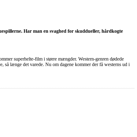
 skuespillerne. Har man en svaghed for skuddueller, hårdkogte
 kommer superhelte-film i større mængder. Western-genren dødede
nce, så længe det varede. Nu om dagene kommer der få westerns ud i