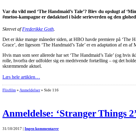
Var du vild med ‘The Handmaid’s Tale’? Blev du opslugt af ‘Mindh
#metoo-kampagne er dødaktuel i både serieverden og den glohed
Skrevet af
Frederikke Goth
.
Det er ikke mange måneder siden, at HBO havde premiere på ‘The Handm
Grace’, der ligesom ‘The Handmaid’s Tale’ er en adaptation af en af
Hvis man som seer allerede har set ‘The Handmaid’s Tale’ (og hvis ik
rolle, hvorfra der udfolder sig en medrivende fortælling – og det holde
skræmmende aktuel.
Læs hele artiklen…
Flixfilm
»
Anmeldelser
»
Side 116
Anmeldelse: ‘Stranger Things 2
31/10/2017 |
Ingen kommentarer