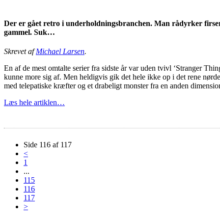
Der er gået retro i underholdningsbranchen. Man rådyrker firser 
gammel. Suk…
Skrevet af
Michael Larsen
.
En af de mest omtalte serier fra sidste år var uden tvivl ‘Stranger T
kunne more sig af. Men heldigvis gik det hele ikke op i det rene nørd
med telepatiske kræfter og et drabeligt monster fra en anden dimensio
Læs hele artiklen…
Side 116 af 117
<
1
...
115
116
117
>