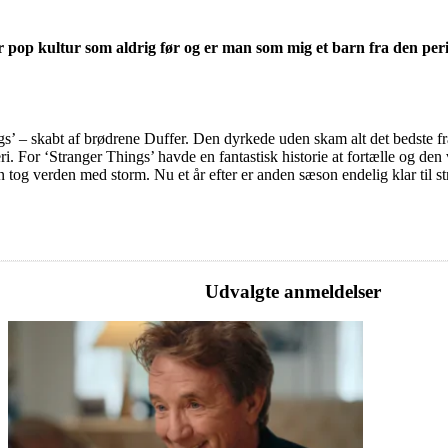
pop kultur som aldrig før og er man som mig et barn fra den periode
hings’ – skabt af brødrene Duffer. Den dyrkede uden skam alt det bedste
eri. For ‘Stranger Things’ havde en fantastisk historie at fortælle og 
n tog verden med storm. Nu et år efter er anden sæson endelig klar til s
Udvalgte anmeldelser