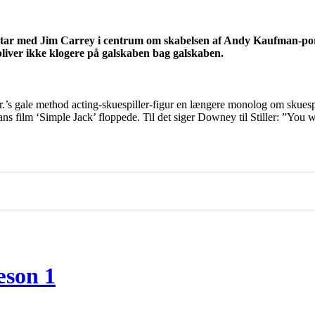
r med Jim Carrey i centrum om skabelsen af Andy Kaufman-portr
iver ikke klogere på galskaben bag galskaben.
 gale method acting-skuespiller-figur en længere monolog om skuespillere
ans film ‘Simple Jack’ floppede. Til det siger Downey til Stiller: ”You w
æson 1