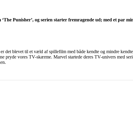
 som ‘The Punisher’, og serien starter fremragende ud; med et par 
r det blevet til et væld af spillefilm med både kendte og mindre kendte 
 pryde vores TV-skærme. Marvel startede deres TV-univers med serien ‘
len.