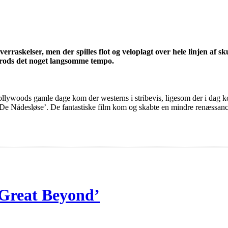
overraskelser, men der spilles flot og veloplagt over hele linjen af
 trods det noget langsomme tempo.
Hollywoods gamle dage kom der westerns i stribevis, ligesom der i dag
og ‘De Nådesløse’. De fantastiske film kom og skabte en mindre renæssa
Great Beyond’