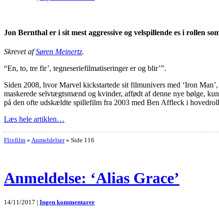
Jon Bernthal er i sit mest aggressive og velspillende es i rollen
Skrevet af
Søren Meinertz
.
“En, to, tre fir’, tegneseriefilmatiseringer er og blir’”.
Siden 2008, hvor Marvel kickstartede sit filmunivers med ‘Iron Man’, e
maskerede selvtægtsmænd og kvinder, affødt af denne nye bølge, kunne
på den ofte udskældte spillefilm fra 2003 med Ben Affleck i hovedrol
Læs hele artiklen…
Flixfilm
»
Anmeldelser
»
Side 116
Anmeldelse: ‘Alias Grace’
14/11/2017 |
Ingen kommentarer