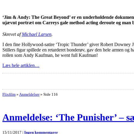
‘Jim & Andy: The Great Beyond’ er en underholdende dokumenta
ujævnt portræt om Carreys gale method acting deroute og man bl
Skrevet af
Michael Larsen
.
I den fine Hollywood-satire ‘Tropic Thunder’ giver Robert Downey Jr.’s
Stillers figur spillede en retarderet bonderøv, gav den hele armen og h
rollen som Andy Kaufman, he went full Kaufman!
Læs hele artiklen…
Flixfilm
»
Anmeldelser
»
Side 116
Anmeldelse: ‘The Punisher’ – s
15/11/2017 |
Ingen kommentarer