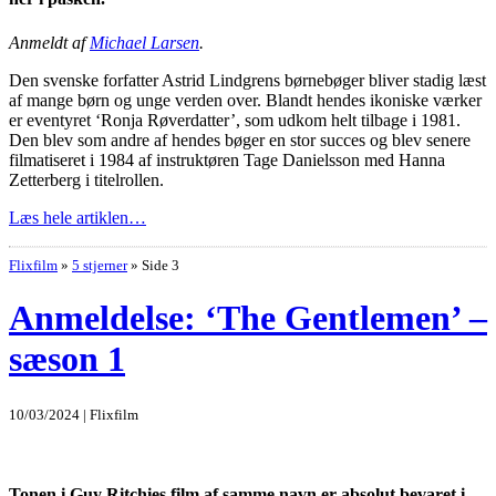
Anmeldt af
Michael Larsen
.
Den svenske forfatter Astrid Lindgrens børnebøger bliver stadig læst
af mange børn og unge verden over. Blandt hendes ikoniske værker
er eventyret ‘Ronja Røverdatter’, som udkom helt tilbage i 1981.
Den blev som andre af hendes bøger en stor succes og blev senere
filmatiseret i 1984 af instruktøren Tage Danielsson med Hanna
Zetterberg i titelrollen.
Læs hele artiklen…
Flixfilm
»
5 stjerner
»
Side 3
Anmeldelse: ‘The Gentlemen’ –
sæson 1
10/03/2024 | Flixfilm
Tonen i Guy Ritchies film af samme navn er absolut bevaret i