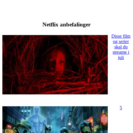
Netflix anbefalinger
Disse film
og serier
skal du
streame i
juli
5