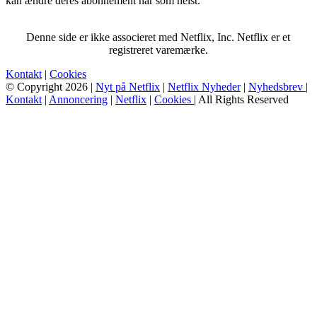
kan ændre deres abonnement når som helst.
Denne side er ikke associeret med Netflix, Inc. Netflix er et
registreret varemærke.
Kontakt
|
Cookies
© Copyright 2026 |
Nyt på Netflix
|
Netflix Nyheder
|
Nyhedsbrev
|
Kontakt
|
Annoncering
|
Netflix
|
Cookies
| All Rights Reserved