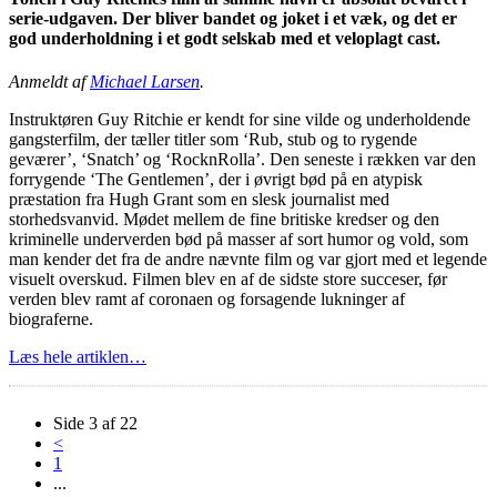
serie-udgaven. Der bliver bandet og joket i et væk, og det er
god underholdning i et godt selskab med et veloplagt cast.
Anmeldt af
Michael Larsen
.
Instruktøren Guy Ritchie er kendt for sine vilde og underholdende
gangsterfilm, der tæller titler som ‘Rub, stub og to rygende
geværer’, ‘Snatch’ og ‘RocknRolla’. Den seneste i rækken var den
forrygende ‘The Gentlemen’, der i øvrigt bød på en atypisk
præstation fra Hugh Grant som en slesk journalist med
storhedsvanvid. Mødet mellem de fine britiske kredser og den
kriminelle underverden bød på masser af sort humor og vold, som
man kender det fra de andre nævnte film og var gjort med et legende
visuelt overskud. Filmen blev en af de sidste store succeser, før
verden blev ramt af coronaen og forsagende lukninger af
biograferne.
Læs hele artiklen…
Side 3 af 22
<
1
...