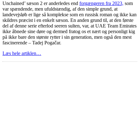
Unchained’ sæson 2 er anderledes end
forgængeren fra 2023,
som
var spændende, men ufuldstændig, af den simple grund, at
landevejsløb er lige så komplekse som en russisk roman og ikke kan
skildres præcist i en enkelt sæson. En anden grund til, at den første
del af denne serie efterlod seeren sulten, var, at UAE Team Emirates
ikke åbnede sine døre og dermed fratog os et nært og personligt kig
på ikke bare den største rytter i sin generation, men også den mest
fascinerende – Tadej Pogačar.
Læs hele artiklen…