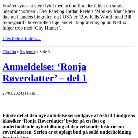
Foråret synes at være fyldt med actionfilm, der falder en smule
udenfor ‘normen’. Dev Patel og Jordan Peele’s ‘Monkey Man’ kører
lige nu i landets biografer, og i USA er ‘Boy Kills World’ med Bill
Skarsgaard i hovedrollen lige landet i biograferne, og nu Netflix
følger trop med ‘City Hunter’.
Læs hele artiklen…
Flixfilm
»
5 stjerner
»
Side 3
Anmeldelse: ‘Ronja
Røverdatter’ – del 1
28/03/2024 | Flixfilm
Første del af den nye ambitiøse serieudgave af Astrid Lindgrens
klassiker ‘Ronja Røverdatter’ byder på en flot og
underholdende nyfortolkning af den velkendte historie om
røverdatteren. Serien er et oplagt bud på solid underholdning
her i påsken.