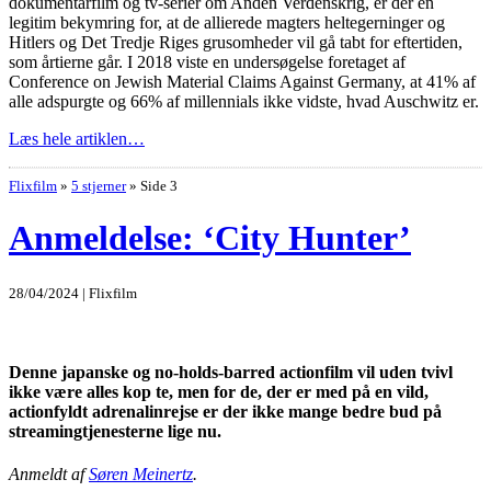
dokumentarfilm og tv-serier om Anden Verdenskrig, er der en
legitim bekymring for, at de allierede magters heltegerninger og
Hitlers og Det Tredje Riges grusomheder vil gå tabt for eftertiden,
som årtierne går. I 2018 viste en undersøgelse foretaget af
Conference on Jewish Material Claims Against Germany, at 41% af
alle adspurgte og 66% af millennials ikke vidste, hvad Auschwitz er.
Læs hele artiklen…
Flixfilm
»
5 stjerner
»
Side 3
Anmeldelse: ‘City Hunter’
28/04/2024 | Flixfilm
Denne japanske og no-holds-barred actionfilm vil uden tvivl
ikke være alles kop te, men for de, der er med på en vild,
actionfyldt adrenalinrejse er der ikke mange bedre bud på
streamingtjenesterne lige nu.
Anmeldt af
Søren Meinertz
.