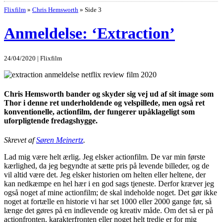
Flixfilm
»
Chris Hemsworth
»
Side 3
Anmeldelse: ‘Extraction’
24/04/2020 | Flixfilm
Chris Hemsworth bander og skyder sig vej ud af sit image som
Thor i denne ret underholdende og velspillede, men også ret
konventionelle, actionfilm, der fungerer upåklageligt som
uforpligtende fredagshygge.
Skrevet af
Søren Meinertz
.
Lad mig være helt ærlig. Jeg elsker actionfilm. De var min første
kærlighed, da jeg begyndte at sætte pris på levende billeder, og de
vil altid være det. Jeg elsker historien om helten eller heltene, der
kan nedkæmpe en hel hær i en god sags tjeneste. Derfor kræver jeg
også noget af mine actionfilm; de skal indeholde noget. Det gør ikke
noget at fortælle en historie vi har set 1000 eller 2000 gange før, så
længe det gøres på en indlevende og kreativ måde. Om det så er på
actionfronten, karakterfronten eller noget helt tredje er for mig