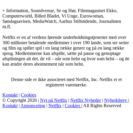
+ Information, Soundvenue, Se og Hør, Filmmagasinet Ekko,
Computerworld, Billed Bladet, Vi Unge, Eurowoman,
Søndagsavisen, MediaWatch, Aarhus Stiftstidende, Journalisten
m.fl.
Netflix er en af verdens førende underholdningstjenester med over
300 millioner betalende medlemmer i over 190 lande, som ser serier
og film og spiller spil i en lang række genrer og på en lang række
sprog. Medlemmerne kan afspille, sætte på pause og genoptage
afspilningen alt det, de vil – når som helst og hvor som helst – og de
kan ændre deres abonnement når som helst.
Denne side er ikke associeret med Netflix, Inc. Netflix er et
registreret varemærke.
Kontakt
|
Cookies
© Copyright 2026 |
Nyt på Netflix
|
Netflix Nyheder
|
Nyhedsbrev
|
Kontakt
|
Annoncering
|
Netflix
|
Cookies
| All Rights Reserved