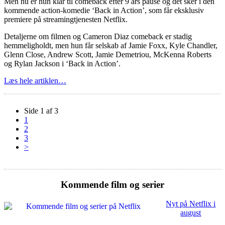
Men nu er hun klar til comeback efter 9 års pause og det sker i den
kommende action-komedie ‘Back in Action’, som får eksklusiv
premiere på streamingtjenesten Netflix.
Detaljerne om filmen og Cameron Diaz comeback er stadig
hemmeligholdt, men hun får selskab af Jamie Foxx, Kyle Chandler,
Glenn Close, Andrew Scott, Jamie Demetriou, McKenna Roberts
og Rylan Jackson i ‘Back in Action’.
Læs hele artiklen…
Side 1 af 3
1
2
3
>
Kommende film og serier
Nyt på Netflix i
august