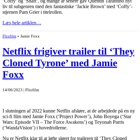
‘Coffy’ og ‘Shaft’, og mange år senere gav Quentin Tarantino nyt
liv til subgenren med den fantastiske ‘Jackie Brown’ med ‘Coffy’-
stjernen Pam Grier i titelrollen.
Læs hele artiklen…
Flixfilm
»
Jamie Foxx
Netflix frigiver trailer til ‘They
Cloned Tyrone’ med Jamie
Foxx
14/06/2023 | Flixfilm
I slutningen af 2022 kunne Netflix afsløre, at de arbejdede på en ny
sci-fi film med Jamie Foxx (‘Project Power’), John Boyega (‘Star
Wars: Episode VII – The Force Awakens’) og Teyonah Parris
(‘WandaVision’) i hovedrollerne.
Nu er Netflix klar til at løfte sløret for traileren til ‘They Cloned