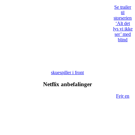
Se trailer
til
storserien
‘Alt det
lys vi ikke
ser’ med
blind
skuespiller i front
Netflix anbefalinger
Fejr en