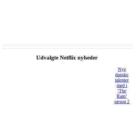
Udvalgte Netflix nyheder
Nye
danske
talenter
med i
‘The
Rain’
sæson 2