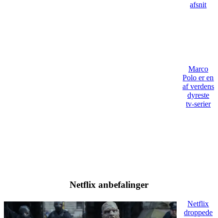
afsnit
Marco
Polo er en
af verdens
dyreste
tv-serier
Netflix anbefalinger
Netflix
droppede