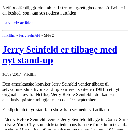
Netflix offentliggjorde købte af streaming-rettighederne på Twitter i
en besked, som kan ses nederst i artiklen.
Læs hele artiklen…
Flixfilm
»
Jerry Seinfeld
»
Side 2
Jerry Seinfeld er tilbage med
nyt stand-up
30/08/2017 | Flixfilm
Den amerikanske komiker Jerry Seinfeld vender tilbage til
selvsamme klub, hvor stand-up karrieren startede i 1981, i et nyt
originalt show fra Netflix; ‘Jerry Before Seinfeld’, der kan ses
eksklusivt på streamingtjenesten den 19. september.
Et klip fra det nye stand-up show kan ses nederst i artiklen.
I ‘Jerry Before Seinfeld’ vender Jerry Seinfeld tilbage til Comic Strip
in New York City, som kickstartede hans karriere for et intimt stand-
up show. Her vil han afprøve selvsamme materiale som i 1981 samt