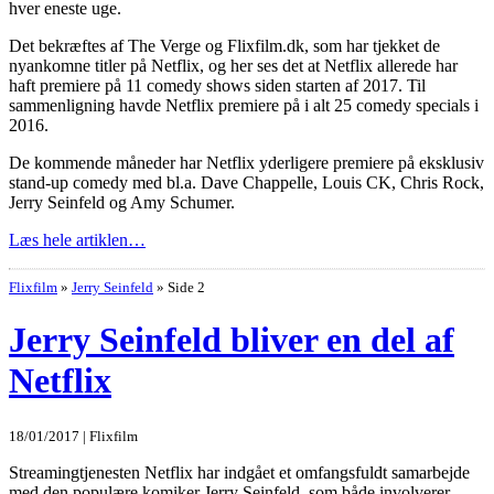
hver eneste uge.
Det bekræftes af The Verge og Flixfilm.dk, som har tjekket de
nyankomne titler på Netflix, og her ses det at Netflix allerede har
haft premiere på 11 comedy shows siden starten af 2017. Til
sammenligning havde Netflix premiere på i alt 25 comedy specials i
2016.
De kommende måneder har Netflix yderligere premiere på eksklusiv
stand-up comedy med bl.a. Dave Chappelle, Louis CK, Chris Rock,
Jerry Seinfeld og Amy Schumer.
Læs hele artiklen…
Flixfilm
»
Jerry Seinfeld
»
Side 2
Jerry Seinfeld bliver en del af
Netflix
18/01/2017 | Flixfilm
Streamingtjenesten Netflix har indgået et omfangsfuldt samarbejde
med den populære komiker Jerry Seinfeld, som både involverer