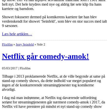
helt nyt. Det hele krydres med nye og aldrig før sete klip fra hans
karriere og barndom.
Showet fokuserer dermed på komikerens karriere før han blev
verdenskendt for showet ‘Seinfeld’, som blev en stor succes med ialt
9 sæsoner.
Læs hele artiklen…
Flixfilm
»
Jerry Seinfeld
»
Side 2
Netflix går comedy-amok!
05/03/2017 | Flixfilm
Tilbage i 2013 proklamerede Netflix, at de ville begynde at satse på
stand-up comedy shows, da dette indhold var meget populært og
ingen af de konkurrerende streamingtjenester tog komikerne
alvorligt.
I dag må man indrømme, at Netflix tog daværende udfordring
seriøst for streamingtjenesten går nærmest comedy-amok i 2017, da
Netflix vil have premiere på mindst et nyt stand-up comedy show