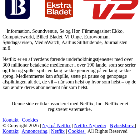
+ Information, Soundvenue, Se og Hør, Filmmagasinet Ekko,
Computerworld, Billed Bladet, Vi Unge, Eurowoman,
Søndagsavisen, MediaWatch, Aarhus Stiftstidende, Journalisten
m.fl.
Netflix er en af verdens førende underholdningstjenester med over
300 millioner betalende medlemmer i over 190 lande, som ser serier
og film og spiller spil i en lang række genrer og på en lang række
sprog. Medlemmerne kan afspille, sætte på pause og genoptage
afspilningen alt det, de vil – når som helst og hvor som helst – og de
kan ændre deres abonnement når som helst.
Denne side er ikke associeret med Netflix, Inc. Netflix er et
registreret varemærke.
Kontakt
|
Cookies
© Copyright 2026 |
Nyt på Netflix
|
Netflix Nyheder
|
Nyhedsbrev
|
Kontakt
|
Annoncering
|
Netflix
|
Cookies
| All Rights Reserved