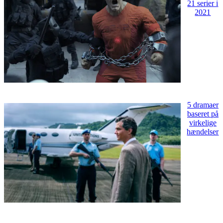
21 serier i
2021
5 dramaer
baseret på
virkelige
hændelser