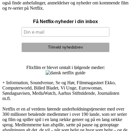
også finde anbefalinger, anmeldelser og nyheder om kommende film
og tv-serier på Netflix.
Få Netflix-nyheder i din inbox
Flixfilm er blevet omtalt i følgende medier:
+ Information, Soundvenue, Se og Hør, Filmmagasinet Ekko,
Computerworld, Billed Bladet, Vi Unge, Eurowoman,
Søndagsavisen, MediaWatch, Aarhus Stiftstidende, Journalisten
m.fl.
Netflix er en af verdens førende underholdningstjenester med over
300 millioner betalende medlemmer i over 190 lande, som ser serier
og film og spiller spil i en lang række genrer og på en lang række
sprog. Medlemmerne kan afspille, sætte på pause og genoptage
afspilningen alt det, de vil – når som helst og hvor som helst – og de