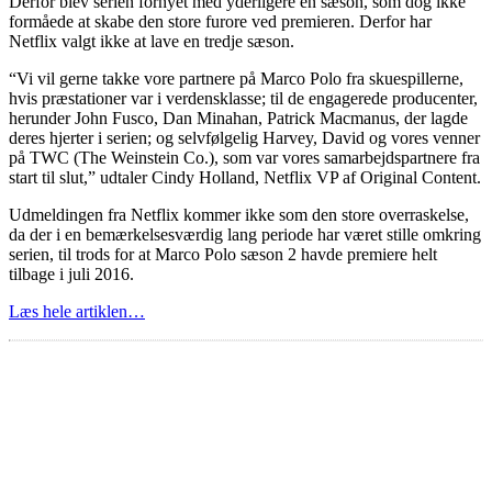
Derfor blev serien fornyet med yderligere en sæson, som dog ikke
formåede at skabe den store furore ved premieren. Derfor har
Netflix valgt ikke at lave en tredje sæson.
“Vi vil gerne takke vore partnere på Marco Polo fra skuespillerne,
hvis præstationer var i verdensklasse; til de engagerede producenter,
herunder John Fusco, Dan Minahan, Patrick Macmanus, der lagde
deres hjerter i serien; og selvfølgelig Harvey, David og vores venner
på TWC (The Weinstein Co.), som var vores samarbejdspartnere fra
start til slut,” udtaler Cindy Holland, Netflix VP af Original Content.
Udmeldingen fra Netflix kommer ikke som den store overraskelse,
da der i en bemærkelsesværdig lang periode har været stille omkring
serien, til trods for at Marco Polo sæson 2 havde premiere helt
tilbage i juli 2016.
Læs hele artiklen…