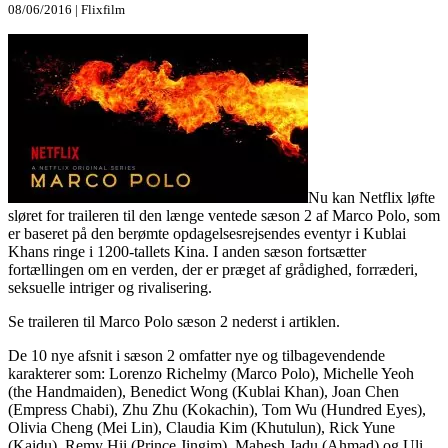
08/06/2016 | Flixfilm
Nu kan Netflix løfte
sløret for traileren til den længe ventede sæson 2 af Marco Polo, som
er baseret på den berømte opdagelsesrejsendes eventyr i Kublai
Khans ringe i 1200-tallets Kina. I anden sæson fortsætter
fortællingen om en verden, der er præget af grådighed, forræderi,
seksuelle intriger og rivalisering.
Se traileren til Marco Polo sæson 2 nederst i artiklen.
De 10 nye afsnit i sæson 2 omfatter nye og tilbagevendende
karakterer som: Lorenzo Richelmy (Marco Polo), Michelle Yeoh
(the Handmaiden), Benedict Wong (Kublai Khan), Joan Chen
(Empress Chabi), Zhu Zhu (Kokachin), Tom Wu (Hundred Eyes),
Olivia Cheng (Mei Lin), Claudia Kim (Khutulun), Rick Yune
(Kaidu), Remy Hii (Prince Jingim), Mahesh Jadu (Ahmad) og Uli