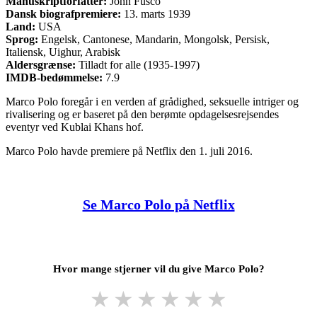
Manuskriptforfatter:
John Fusco
Dansk biografpremiere:
13. marts 1939
Land:
USA
Sprog:
Engelsk, Cantonese, Mandarin, Mongolsk, Persisk,
Italiensk, Uighur, Arabisk
Aldersgrænse:
Tilladt for alle (1935-1997)
IMDB-bedømmelse:
7.9
Marco Polo foregår i en verden af grådighed, seksuelle intriger og
rivalisering og er baseret på den berømte opdagelsesrejsendes
eventyr ved Kublai Khans hof.
Marco Polo havde premiere på Netflix den 1. juli 2016.
Se Marco Polo på Netflix
Hvor mange stjerner vil du give Marco Polo?
★
★
★
★
★
★