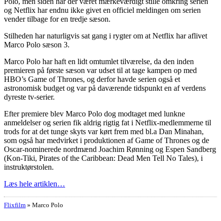
Polo, men siden har der været mærkeværdigt stille omkring serien
og Netflix har endnu ikke givet en officiel meldingen om serien
vender tilbage for en tredje sæson.
Stilheden har naturligvis sat gang i rygter om at Netflix har aflivet
Marco Polo sæson 3.
Marco Polo har haft en lidt omtumlet tilværelse, da den inden
premieren på første sæson var udset til at tage kampen op med
HBO’s Game of Thrones, og derfor havde serien også et
astronomisk budget og var på daværende tidspunkt en af verdens
dyreste tv-serier.
Efter premiere blev Marco Polo dog modtaget med lunkne
anmeldelser og serien fik aldrig rigtig fat i Netflix-medlemmerne til
trods for at det tunge skyts var kørt frem med bl.a Dan Minahan,
som også har medvirket i produktionen af Game of Thrones og de
Oscar-nominerede nordmænd Joachim Rønning og Espen Sandberg
(Kon-Tiki, Pirates of the Caribbean: Dead Men Tell No Tales), i
instruktørstolen.
Læs hele artiklen…
Flixfilm
»
Marco Polo