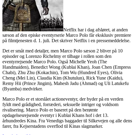
Netflix har i dag afsløret, at anden
sæson af den episke eventyrserie Marco Polo får eksklusiv premiere
på filmtjenesten d. 1. juli. Det skriver Netflix i en pressemeddelelse.
Det er småt med detaljer, men Marco Polo sæson 2 bliver på 10
episoder og Lorenzo Richelmy er tilbage i rollen som den
eventyrrejsende Marco Polo. Også Michelle Yeoh (The
Handmaiden), Benedict Wong (Kublai Khan), Joan Chen (Empress
Chabi), Zhu Zhu (Kokachin), Tom Wu (Hundred Eyes), Olivia
Cheng (Mei Lin), Claudia Kim (Khutulun), Rick Yune (Kaidu),
Remy Hii (Prince Jingim), Mahesh Jadu (Ahmad) og Uli Latukefu
(Byamba) medvirker.
Marco Polo er et storslået actioneventyr, der byder på en verden
fyldt med grådighed, forræderi, seksuelle intriger og voldsom
rivalisering. Marco Polo er baseret på den berømte
opdagelsesrejsende eventyr i Kublai Khans hof i det 13.
århundredes Kina. Fra Venedigs baggader til Silkevejen og alle dens
farer, fra Kejserstadens overflod til Kinas slagmarker.