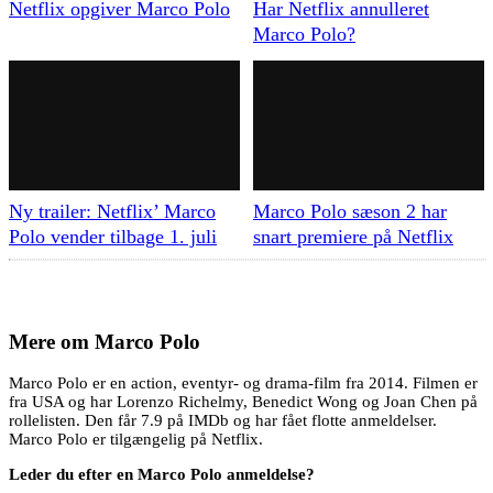
Netflix opgiver Marco Polo
Har Netflix annulleret
Marco Polo?
Ny trailer: Netflix’ Marco
Marco Polo sæson 2 har
Polo vender tilbage 1. juli
snart premiere på Netflix
Mere om
Marco Polo
Marco Polo er en action, eventyr- og drama-film fra 2014. Filmen er
fra USA og har Lorenzo Richelmy, Benedict Wong og Joan Chen på
rollelisten. Den får 7.9 på IMDb og har fået flotte anmeldelser.
Marco Polo er tilgængelig på Netflix.
Leder du efter en Marco Polo anmeldelse?