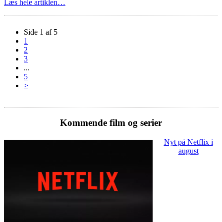
Læs hele artiklen…
Side 1 af 5
1
2
3
...
5
>
Kommende film og serier
Nyt på Netflix i
august