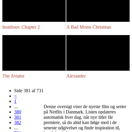
Insidious: Chapter 2
A Bad Moms Christmas
The Aviator
Alexander
Side 381 af 731
<
1
...
Denne oversigt viser de nyeste film og serier
380
på Netflix i Danmark. Listen opdateres
381
automatisk hver dag, når nye titler får
382
premiere, så du altid kan følge med i de
...
seneste udgivelser og finde inspiration til,