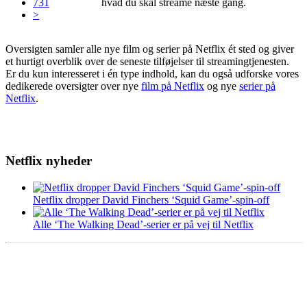
731
hvad du skal streame næste gang.
>
Oversigten samler alle nye film og serier på Netflix ét sted og giver
et hurtigt overblik over de seneste tilføjelser til streamingtjenesten.
Er du kun interesseret i én type indhold, kan du også udforske vores
dedikerede oversigter over nye
film på Netflix
og nye
serier på
Netflix
.
Netflix nyheder
Netflix dropper David Finchers ‘Squid Game’-spin-off
Alle ‘The Walking Dead’-serier er på vej til Netflix