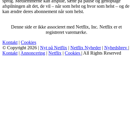
sprog. Medlemmerne kan afspille, sætte på pause og genoptage
afspilningen alt det, de vil – når som helst og hvor som helst – og de
kan ændre deres abonnement når som helst.
Denne side er ikke associeret med Netflix, Inc. Netflix er et
registreret varemærke.
Kontakt
|
Cookies
© Copyright 2026 |
Nyt på Netflix
|
Netflix Nyheder
|
Nyhedsbrev
|
Kontakt
|
Annoncering
|
Netflix
|
Cookies
| All Rights Reserved