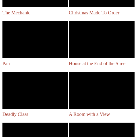
The Mechanic
Christmas Made To Order
Pan
House at the End of the Street
Deadly Class
A Room with a View