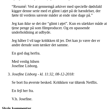
“Resumé: Ved at gennemgå arkiver med specielle dødsfald
kigger denne serie med et glimt i øjet på de hændelser, der
førte til verdens særeste måder at ende sine dage på.”
Jeg kan ikke se det der “glimt i øjet”. Kun en ulækker måde at
tjene penge på som filmproducer. Og en upassende
underholdning at udbyde.
Jeg håber I vil tage kritikken til jer. Det kan jo være der er
andre derude som tænker det samme.
En god dag herfra.
Med venlig hilsen
Josefine Lisborg.
Josefine Lisborg - kl. 11:32, 08-12-2018:
Se bort fra øverste besked. Kritikken var tiltænk Netflix.
En fejl her fra.
V.h. Josefine.
Skriv kommentar