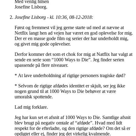
Med venlig hilsen
Josefine Lisborg.
Josefine Lisborg - kl. 10:36, 08-12-2018:
Først og fremmest vil jeg gerne starte ud med at nævne at
Netflix langt hen ad vejen har været en god oplevelse for mig.
Der er en masse gode film og serier der har underholdt mig,
og givet mig gode oplevelser.
Derfor kommer det som et chok for mig at Natflix har valgt at
sende en serie som “1000 Ways to Die”. Jeg finder serien
upassende på flere niveauer.
* At lave underholdning af rigtige personers tragiske død?
* Selvom de rigtige afdødes identitet er skjult, ser jeg ikke
nogen grund til at 1000 Ways to Die behøver at være
umoralsk spottende.
Lad mig forklare.
Jeg har kun set et afsnit af 1000 Ways to Die. Samtlige afsnit
blev brugt på negativ omtale af “afdøde”. Hvad med lidt
respekt for de efterladte, og den rigtige afdøde? Om det så er
opdigtet eller ej, finder jeg det virkelig kvalmende.