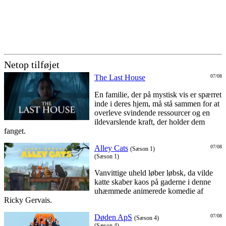
Netop tilføjet
The Last House
07/08
En familie, der på mystisk vis er spærret
inde i deres hjem, må stå sammen for at
overleve svindende ressourcer og en
ildevarslende kraft, der holder dem
fanget.
Alley Cats
07/08
(Sæson 1)
(Sæson 1)
Vanvittige uheld løber løbsk, da vilde
katte skaber kaos på gaderne i denne
uhæmmede animerede komedie af
Ricky Gervais.
Døden ApS
07/08
(Sæson 4)
(Sæson 4)