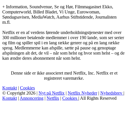
+ Information, Soundvenue, Se og Hør, Filmmagasinet Ekko,
Computerworld, Billed Bladet, Vi Unge, Eurowoman,
Søndagsavisen, MediaWatch, Aarhus Stiftstidende, Journalisten
m.fl.
Netflix er en af verdens førende underholdningstjenester med over
300 millioner betalende medlemmer i over 190 lande, som ser serier
og film og spiller spil i en lang række genrer og på en lang række
sprog. Medlemmerne kan afspille, sætte på pause og genoptage
afspilningen alt det, de vil – når som helst og hvor som helst – og de
kan ændre deres abonnement når som helst.
Denne side er ikke associeret med Netflix, Inc. Netflix er et
registreret varemærke.
Kontakt
|
Cookies
© Copyright 2026 |
Nyt på Netflix
|
Netflix Nyheder
|
Nyhedsbrev
|
Kontakt
|
Annoncering
|
Netflix
|
Cookies
| All Rights Reserved