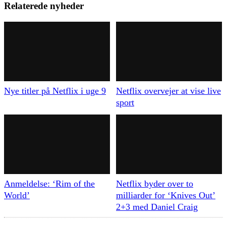
Relaterede nyheder
Nye titler på Netflix i uge 9
Netflix overvejer at vise live
sport
Anmeldelse: ‘Rim of the
Netflix byder over to
World’
milliarder for ‘Knives Out’
2+3 med Daniel Craig