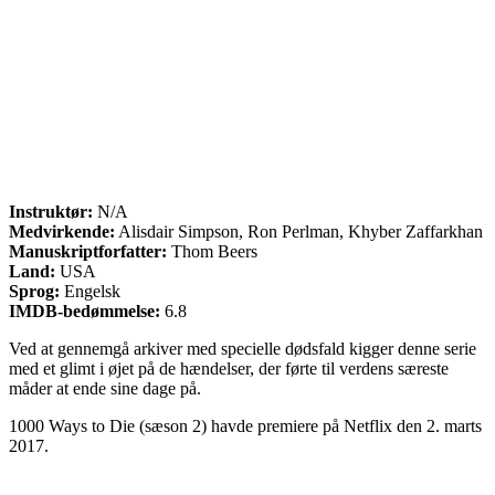
Instruktør:
N/A
Medvirkende:
Alisdair Simpson, Ron Perlman, Khyber Zaffarkhan
Manuskriptforfatter:
Thom Beers
Land:
USA
Sprog:
Engelsk
IMDB-bedømmelse:
6.8
Ved at gennemgå arkiver med specielle dødsfald kigger denne serie
med et glimt i øjet på de hændelser, der førte til verdens særeste
måder at ende sine dage på.
1000 Ways to Die (sæson 2) havde premiere på Netflix den 2. marts
2017.