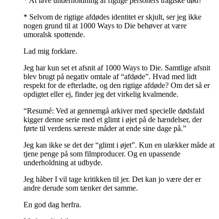
* At lave underholdning af rigtige personers tragiske død?
* Selvom de rigtige afdødes identitet er skjult, ser jeg ikke
nogen grund til at 1000 Ways to Die behøver at være
umoralsk spottende.
Lad mig forklare.
Jeg har kun set et afsnit af 1000 Ways to Die. Samtlige afsnit
blev brugt på negativ omtale af “afdøde”. Hvad med lidt
respekt for de efterladte, og den rigtige afdøde? Om det så er
opdigtet eller ej, finder jeg det virkelig kvalmende.
“Resumé: Ved at gennemgå arkiver med specielle dødsfald
kigger denne serie med et glimt i øjet på de hændelser, der
førte til verdens særeste måder at ende sine dage på.”
Jeg kan ikke se det der “glimt i øjet”. Kun en ulækker måde at
tjene penge på som filmproducer. Og en upassende
underholdning at udbyde.
Jeg håber I vil tage kritikken til jer. Det kan jo være der er
andre derude som tænker det samme.
En god dag herfra.