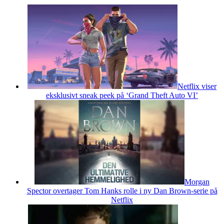
Netflix viser
eksklusivt sneak peek på ‘Grand Theft Auto VI’
Morgan
Spector overtager Tom Hanks rolle i ny Dan Brown-serie på
Netflix