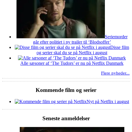
Seriemorder
går efter politiet i ny trailer til ‘Blodsoffer’
Disse film
og serier skal du se på Netflix i august
Alle sæsoner af ‘The Tudors’ er nu på Netflix Danmark
Flere nyheder...
Kommende film og serier
Nyt på Netflix i august
Seneste anmeldelser