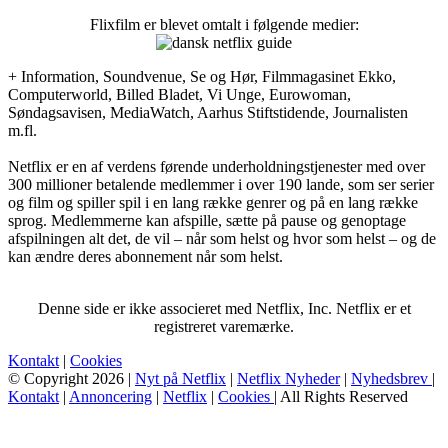
Flixfilm er blevet omtalt i følgende medier:
+ Information, Soundvenue, Se og Hør, Filmmagasinet Ekko,
Computerworld, Billed Bladet, Vi Unge, Eurowoman,
Søndagsavisen, MediaWatch, Aarhus Stiftstidende, Journalisten
m.fl.
Netflix er en af verdens førende underholdningstjenester med over
300 millioner betalende medlemmer i over 190 lande, som ser serier
og film og spiller spil i en lang række genrer og på en lang række
sprog. Medlemmerne kan afspille, sætte på pause og genoptage
afspilningen alt det, de vil – når som helst og hvor som helst – og de
kan ændre deres abonnement når som helst.
Denne side er ikke associeret med Netflix, Inc. Netflix er et
registreret varemærke.
Kontakt
|
Cookies
© Copyright 2026 |
Nyt på Netflix
|
Netflix Nyheder
|
Nyhedsbrev
|
Kontakt
|
Annoncering
|
Netflix
|
Cookies
| All Rights Reserved