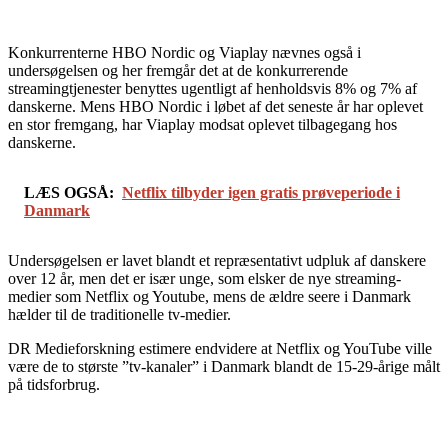
Konkurrenterne HBO Nordic og Viaplay nævnes også i
undersøgelsen og her fremgår det at de konkurrerende
streamingtjenester benyttes ugentligt af henholdsvis 8% og 7% af
danskerne. Mens HBO Nordic i løbet af det seneste år har oplevet
en stor fremgang, har Viaplay modsat oplevet tilbagegang hos
danskerne.
LÆS OGSÅ:
Netflix tilbyder igen gratis prøveperiode i
Danmark
Undersøgelsen er lavet blandt et repræsentativt udpluk af danskere
over 12 år, men det er især unge, som elsker de nye streaming-
medier som Netflix og Youtube, mens de ældre seere i Danmark
hælder til de traditionelle tv-medier.
DR Medieforskning estimere endvidere at Netflix og YouTube ville
være de to største ”tv-kanaler” i Danmark blandt de 15-29-årige målt
på tidsforbrug.