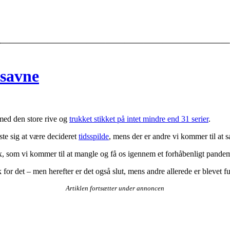
 savne
med den store rive og
trukket stikket på intet mindre end 31 serier
.
iste sig at være decideret
tidsspilde
, mens der er andre vi kommer til at s
lix, som vi kommer til at mangle og få os igennem et forhåbenligt pandemi
k for det – men herefter er det også slut, mens andre allerede er blevet 
Artiklen fortsætter under annoncen