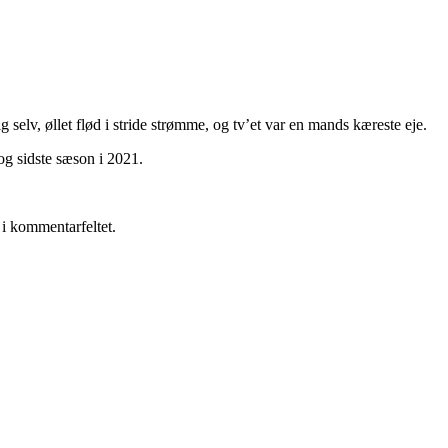
elv, øllet flød i stride strømme, og tv’et var en mands kæreste eje.
og sidste sæson i 2021.
 i kommentarfeltet.