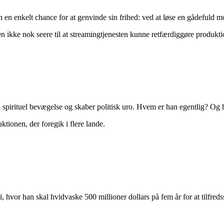
un en enkelt chance for at genvinde sin frihed: ved at løse en gådefuld m
 ikke nok seere til at streamingtjenesten kunne retfærdiggøre produkti
 spirituel bevægelse og skaber politisk uro. Hvem er han egentlig? Og h
tionen, der foregik i flere lande.
, hvor han skal hvidvaske 500 millioner dollars på fem år for at tilfreds