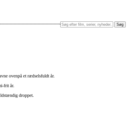
Søg
avne ovenpå et rædselsfuldt år.
-frit år.
fuldstændig droppet.