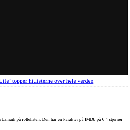
ife’ topper hitlisterne over hele verden
 Esmaili på rollelisten. Den har en karakter på IMDb på 6.4 stjerner