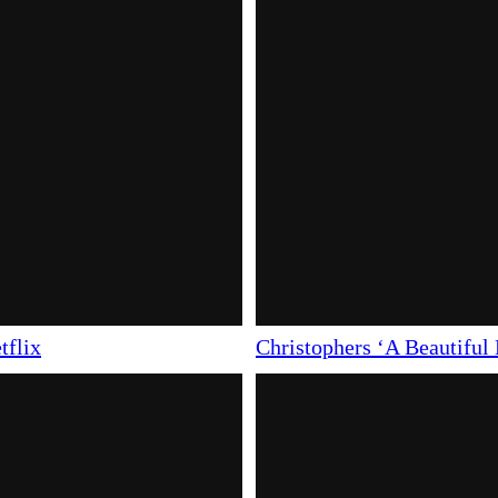
tflix
Christophers ‘A Beautiful 