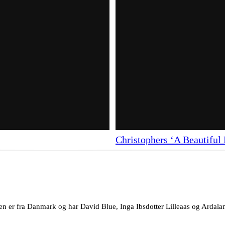
Christophers ‘A Beautiful L
en er fra Danmark og har David Blue, Inga Ibsdotter Lilleaas og Ardalan