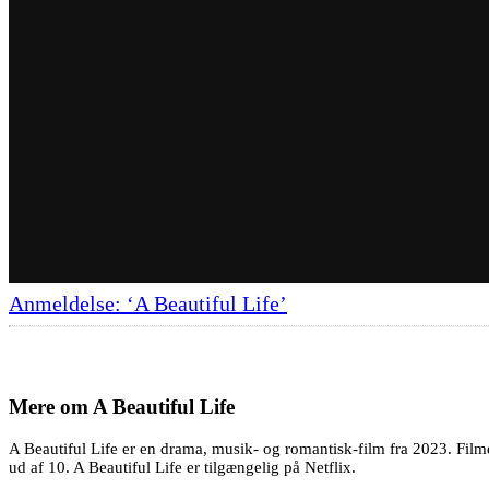
Anmeldelse: ‘A Beautiful Life’
Mere om
A Beautiful Life
A Beautiful Life er en drama, musik- og romantisk-film fra 2023. Film
ud af 10. A Beautiful Life er tilgængelig på Netflix.