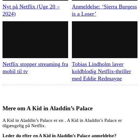
Nyt på Netflix (Uge 20 –
Anmeldelse: ‘Sierra Burgess
2024)
is a Loser’
Netflix stopper streaming fra
Tobias Lindholm laver
mobil til tv
koldblodig Netflix-thriller
med Eddie Redmayne
Mere om
A Kid in Aladdin’s Palace
A Kid in Aladdin’s Palace er en . A Kid in Aladdin’s Palace er
tilgængelig på Netflix.
Leder du efter en A Kid in Aladdin’s Palace anmeldelse?