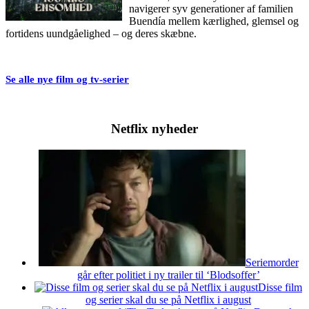
navigerer syv generationer af familien
Buendía mellem kærlighed, glemsel og
fortidens uundgåelighed – og deres skæbne.
Se alle nye film og tv-serier
Netflix nyheder
Seriemorder
går efter politiet i ny trailer til ‘Blodsoffer’
Disse film
og serier skal du se på Netflix i august