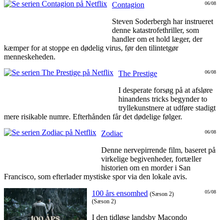
Contagion
06/08
Steven Soderbergh har instrueret
denne katastrofethriller, som
handler om et hold læger, der
kæmper for at stoppe en dødelig virus, før den tilintetgør
menneskeheden.
The Prestige
06/08
I desperate forsøg på at afsløre
hinandens tricks begynder to
tryllekunstnere at udføre stadigt
mere risikable numre. Efterhånden får det dødelige følger.
Zodiac
06/08
Denne nervepirrende film, baseret på
virkelige begivenheder, fortæller
historien om en morder i San
Francisco, som efterlader mystiske spor via den lokale avis.
100 års ensomhed
05/08
(Sæson 2)
(Sæson 2)
I den tidløse landsby Macondo