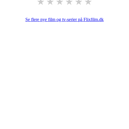
★
★
★
★
★
★
Se flere nye film og tv-serier på Flixfilm.dk