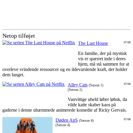
Netop tilføjet
The Last House
07/08
En familie, der på mystisk
vis er spærret inde i deres
hjem, må stå sammen for at
overleve svindende ressourcer og en ildevarslende kraft, der holder
dem fanget.
Alley Cats
07/08
(Sæson 1)
(Sæson 1)
Vanvittige uheld løber løbsk, da
vilde katte skaber kaos på
gaderne i denne uhæmmede animerede komedie af Ricky Gervais.
Døden ApS
07/08
(Sæson 4)
(Sæson 4)