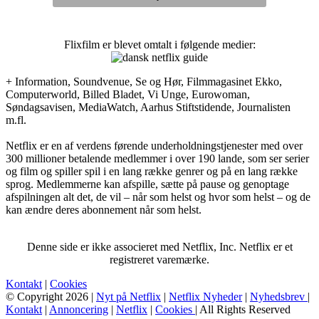
Flixfilm er blevet omtalt i følgende medier:
+ Information, Soundvenue, Se og Hør, Filmmagasinet Ekko,
Computerworld, Billed Bladet, Vi Unge, Eurowoman,
Søndagsavisen, MediaWatch, Aarhus Stiftstidende, Journalisten
m.fl.
Netflix er en af verdens førende underholdningstjenester med over
300 millioner betalende medlemmer i over 190 lande, som ser serier
og film og spiller spil i en lang række genrer og på en lang række
sprog. Medlemmerne kan afspille, sætte på pause og genoptage
afspilningen alt det, de vil – når som helst og hvor som helst – og de
kan ændre deres abonnement når som helst.
Denne side er ikke associeret med Netflix, Inc. Netflix er et
registreret varemærke.
Kontakt
|
Cookies
© Copyright 2026 |
Nyt på Netflix
|
Netflix Nyheder
|
Nyhedsbrev
|
Kontakt
|
Annoncering
|
Netflix
|
Cookies
| All Rights Reserved