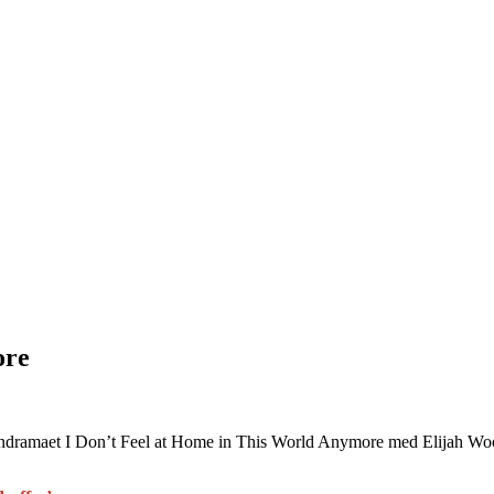
ore
actiondramaet I Don’t Feel at Home in This World Anymore med Elijah W