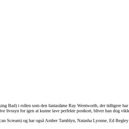
king Bad) i rollen som den fantasiløse Ray Wentworth, der tidligere ha
ve livssyn for igen at kunne lave perfekte postkort, bliver han dog vikle
rican Scream) og har også Amber Tamblyn, Natasha Lyonne, Ed Begley J