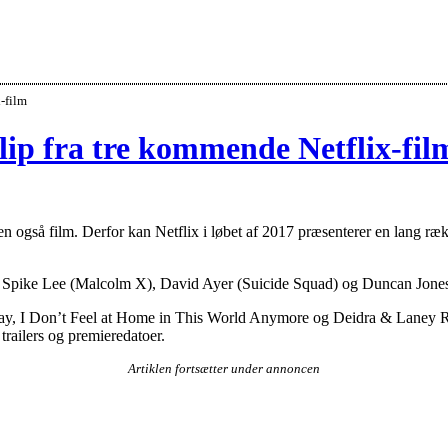
-film
lip fra tre kommende Netflix-fil
en også film. Derfor kan Netflix i løbet af 2017 præsenterer en lang ræ
, Spike Lee (Malcolm X), David Ayer (Suicide Squad) og Duncan Jones 
ay, I Don’t Feel at Home in This World Anymore og Deidra & Laney Ro
trailers og premieredatoer.
Artiklen fortsætter under annoncen