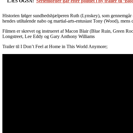
LÆS OGSÅ:
Seriemorder går efter politiet i ny trailer til ‘Blo
Historien følger sundhedshjælperen Ruth (Lynskey), som gennemgår en ek
hendes utiltalende nabo og martial-arts-entusiast Tony (Wood), mens 
Filmen er skrevet og instrueret af Macon Blair (Blue Ruin, Green R
Longstreet, Lee Eddy og Gary Anthony Williams
Trailer til I Don’t Feel at Home in This World Anymore;