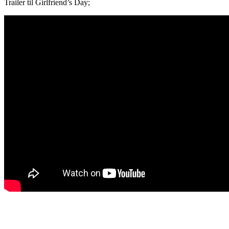
Trailer til Girlfriend’s Day;