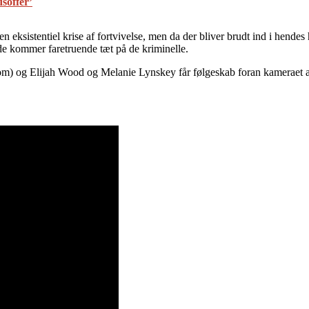
dsoffer’
sistentiel krise af fortvivelse, men da der bliver brudt ind i hendes hj
de kommer faretruende tæt på de kriminelle.
oom) og Elijah Wood og Melanie Lynskey får følgeskab foran kameraet