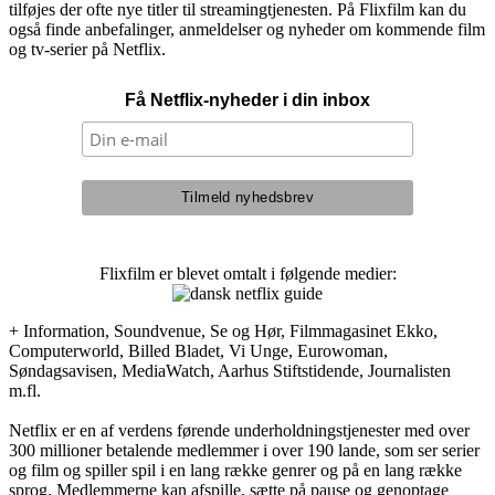
tilføjes der ofte nye titler til streamingtjenesten. På Flixfilm kan du
også finde anbefalinger, anmeldelser og nyheder om kommende film
og tv-serier på Netflix.
Få Netflix-nyheder i din inbox
Flixfilm er blevet omtalt i følgende medier:
+ Information, Soundvenue, Se og Hør, Filmmagasinet Ekko,
Computerworld, Billed Bladet, Vi Unge, Eurowoman,
Søndagsavisen, MediaWatch, Aarhus Stiftstidende, Journalisten
m.fl.
Netflix er en af verdens førende underholdningstjenester med over
300 millioner betalende medlemmer i over 190 lande, som ser serier
og film og spiller spil i en lang række genrer og på en lang række
sprog. Medlemmerne kan afspille, sætte på pause og genoptage