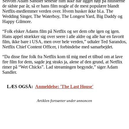
Selvom Adam Sandler seneste film ikke har ligget højt på hitlisterne
de sidste par år, så er hans film nogle af de mest populære blandt
Netflix-medlemmer verden over. Hvem husker ikke bl.a. The
Wedding Singer, The Waterboy, The Longest Yard, Big Daddy og
Happy Gilmore.
“Folk elsker Adams film på Netflix og ser dem ofte igen og igen.
Hans appel strækker sig over seere i alle aldre og alle har en favorit
film, ikke bare i USA, men over hele verden,” udtaler Ted Sarandos,
Netflix Chief Content Officer, i forbindelse med samarbejdet.
“Da disse fine folk fra Netflix kom til mig med et tilbud om at lave
fire film for dem, sagde jeg straks ja, alene af den grund, at Netflix
rimer på “Wet Chicks”. Lad streamingen begynde,” siger Adam
Sandler.
LÆS OGSÅ:
Anmeldelse: 'The Last House'
Artiklen fortsætter under annoncen