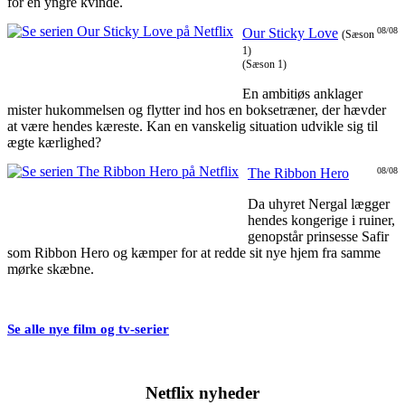
for en yngre kvinde.
Our Sticky Love
08/08
(Sæson
1)
(Sæson 1)
En ambitiøs anklager
mister hukommelsen og flytter ind hos en boksetræner, der hævder
at være hendes kæreste. Kan en vanskelig situation udvikle sig til
ægte kærlighed?
The Ribbon Hero
08/08
Da uhyret Nergal lægger
hendes kongerige i ruiner,
genopstår prinsesse Safir
som Ribbon Hero og kæmper for at redde sit nye hjem fra samme
mørke skæbne.
Se alle nye film og tv-serier
Netflix nyheder