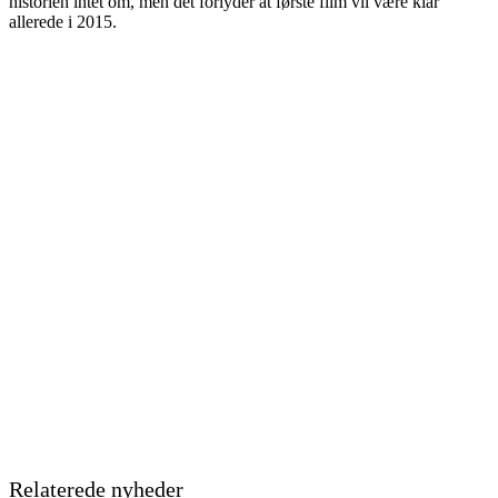
historien intet om, men det forlyder at første film vil være klar
allerede i 2015.
Relaterede nyheder