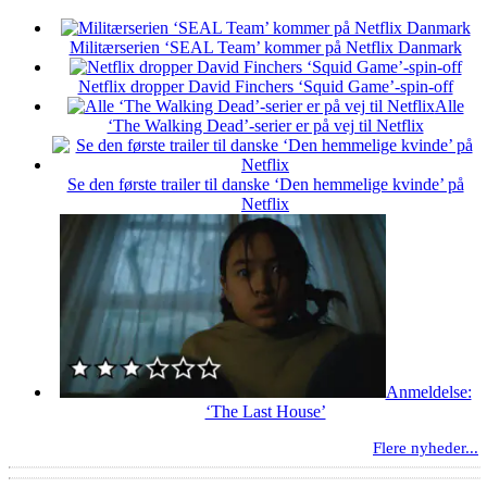
Militærserien ‘SEAL Team’ kommer på Netflix Danmark
Netflix dropper David Finchers ‘Squid Game’-spin-off
Alle
‘The Walking Dead’-serier er på vej til Netflix
Se den første trailer til danske ‘Den hemmelige kvinde’ på
Netflix
Anmeldelse:
‘The Last House’
Flere nyheder...