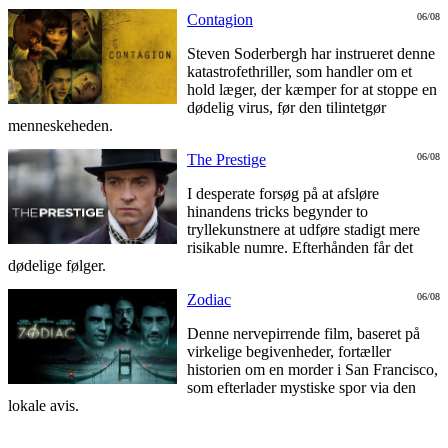
Contagion
06/08
Steven Soderbergh har instrueret denne
katastrofethriller, som handler om et
hold læger, der kæmper for at stoppe en
dødelig virus, før den tilintetgør
menneskeheden.
The Prestige
06/08
I desperate forsøg på at afsløre
hinandens tricks begynder to
tryllekunstnere at udføre stadigt mere
risikable numre. Efterhånden får det
dødelige følger.
Zodiac
06/08
Denne nervepirrende film, baseret på
virkelige begivenheder, fortæller
historien om en morder i San Francisco,
som efterlader mystiske spor via den
lokale avis.