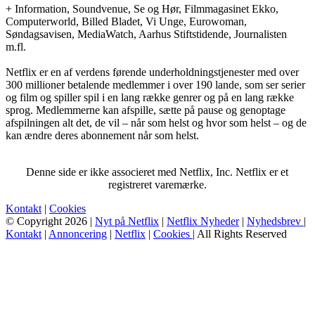
+ Information, Soundvenue, Se og Hør, Filmmagasinet Ekko,
Computerworld, Billed Bladet, Vi Unge, Eurowoman,
Søndagsavisen, MediaWatch, Aarhus Stiftstidende, Journalisten
m.fl.
Netflix er en af verdens førende underholdningstjenester med over
300 millioner betalende medlemmer i over 190 lande, som ser serier
og film og spiller spil i en lang række genrer og på en lang række
sprog. Medlemmerne kan afspille, sætte på pause og genoptage
afspilningen alt det, de vil – når som helst og hvor som helst – og de
kan ændre deres abonnement når som helst.
Denne side er ikke associeret med Netflix, Inc. Netflix er et
registreret varemærke.
Kontakt
|
Cookies
© Copyright 2026 |
Nyt på Netflix
|
Netflix Nyheder
|
Nyhedsbrev
|
Kontakt
|
Annoncering
|
Netflix
|
Cookies
| All Rights Reserved