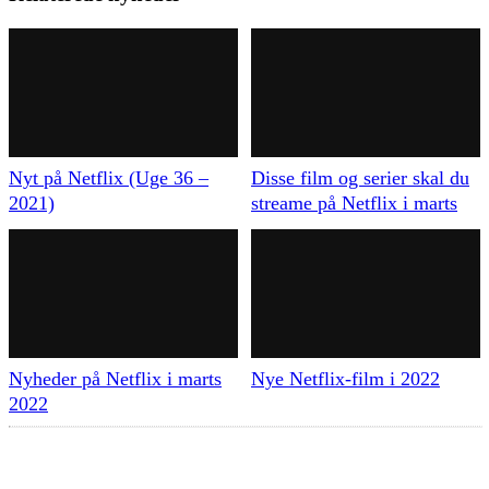
Nyt på Netflix (Uge 36 –
Disse film og serier skal du
2021)
streame på Netflix i marts
Nyheder på Netflix i marts
Nye Netflix-film i 2022
2022