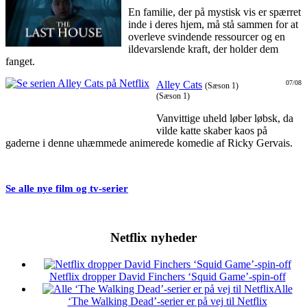
En familie, der på mystisk vis er spærret
inde i deres hjem, må stå sammen for at
overleve svindende ressourcer og en
ildevarslende kraft, der holder dem
fanget.
Alley Cats
07/08
(Sæson 1)
(Sæson 1)
Vanvittige uheld løber løbsk, da
vilde katte skaber kaos på
gaderne i denne uhæmmede animerede komedie af Ricky Gervais.
Se alle nye film og tv-serier
Netflix nyheder
Netflix dropper David Finchers ‘Squid Game’-spin-off
Alle
‘The Walking Dead’-serier er på vej til Netflix