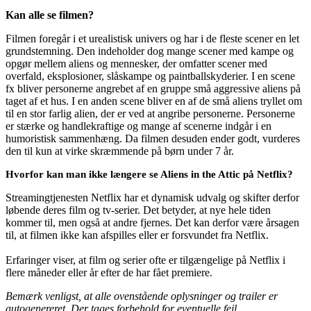
Kan alle se filmen?
Filmen foregår i et urealistisk univers og har i de fleste scener en let
grundstemning. Den indeholder dog mange scener med kampe og
opgør mellem aliens og mennesker, der omfatter scener med
overfald, eksplosioner, slåskampe og paintballskyderier. I en scene
fx bliver personerne angrebet af en gruppe små aggressive aliens på
taget af et hus. I en anden scene bliver en af de små aliens tryllet om
til en stor farlig alien, der er ved at angribe personerne. Personerne
er stærke og handlekraftige og mange af scenerne indgår i en
humoristisk sammenhæng. Da filmen desuden ender godt, vurderes
den til kun at virke skræmmende på børn under 7 år.
Hvorfor kan man ikke længere se Aliens in the Attic på Netflix?
Streamingtjenesten Netflix har et dynamisk udvalg og skifter derfor
løbende deres film og tv-serier. Det betyder, at nye hele tiden
kommer til, men også at andre fjernes. Det kan derfor være årsagen
til, at filmen ikke kan afspilles eller er forsvundet fra Netflix.
Erfaringer viser, at film og serier ofte er tilgængelige på Netflix i
flere måneder eller år efter de har fået premiere.
Bemærk venligst, at alle ovenstående oplysninger og trailer er
autogenereret. Der tages forbehold for eventuelle fejl.