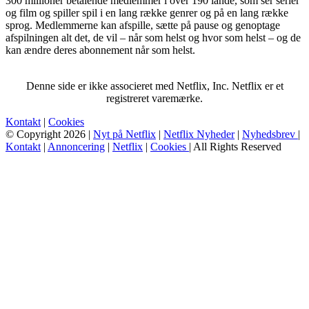
300 millioner betalende medlemmer i over 190 lande, som ser serier
og film og spiller spil i en lang række genrer og på en lang række
sprog. Medlemmerne kan afspille, sætte på pause og genoptage
afspilningen alt det, de vil – når som helst og hvor som helst – og de
kan ændre deres abonnement når som helst.
Denne side er ikke associeret med Netflix, Inc. Netflix er et
registreret varemærke.
Kontakt
|
Cookies
© Copyright 2026 |
Nyt på Netflix
|
Netflix Nyheder
|
Nyhedsbrev
|
Kontakt
|
Annoncering
|
Netflix
|
Cookies
| All Rights Reserved