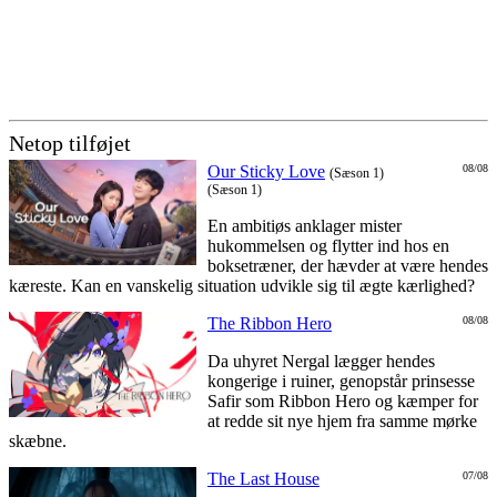
Netop tilføjet
Our Sticky Love
08/08
(Sæson 1)
(Sæson 1)
En ambitiøs anklager mister
hukommelsen og flytter ind hos en
boksetræner, der hævder at være hendes
kæreste. Kan en vanskelig situation udvikle sig til ægte kærlighed?
The Ribbon Hero
08/08
Da uhyret Nergal lægger hendes
kongerige i ruiner, genopstår prinsesse
Safir som Ribbon Hero og kæmper for
at redde sit nye hjem fra samme mørke
skæbne.
The Last House
07/08