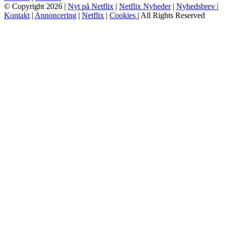
© Copyright 2026 |
Nyt på Netflix
|
Netflix Nyheder
|
Nyhedsbrev
|
Kontakt
|
Annoncering
|
Netflix
|
Cookies
| All Rights Reserved