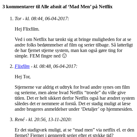
3 kommentarer til Alle afsnit af ‘Mad Men’ på Netflix
Tor - kl. 08:44, 06-04-2017:
Hej Flixfilm.
Ved i om Netflix har tænkt sig at bringe muligheden for at se
andre folks bedømmelser af film og serier tilbage. Så latterligt
de har fjernet stjerne system, man kan også gøre ting for
simple. FEM fingre ned 🙂
Flixfilm
- kl. 08:48, 06-04-2017:
Hej Tor,
Stjernerne var aldrig et udtryk for hvad andre synes om film
og serierne, men alene hvad Netflix “troede” du ville give
titlen. Det er helt sikkert derfor Netflix også har ændret system
således det er nemmere at forstå. Det er stadig muligt at læse
andre brugeres anmeldelser under ‘Detaljer’ op hjemmesiden.
René - kl. 20:56, 13-11-2020:
Er det stadigvæk muligt, at se “mad men” via netflix el. er den
fjernet? Fjerner i gennerelt serier efter et stykke tid?