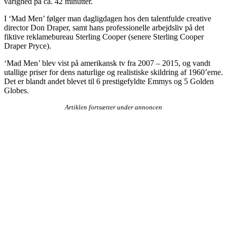
varighed på ca. 42 minutter.
I ‘Mad Men’ følger man dagligdagen hos den talentfulde creative
director Don Draper, samt hans professionelle arbejdsliv på det
fiktive reklamebureau Sterling Cooper (senere Sterling Cooper
Draper Pryce).
‘Mad Men’ blev vist på amerikansk tv fra 2007 – 2015, og vandt
utallige priser for dens naturlige og realistiske skildring af 1960’erne.
Det er blandt andet blevet til 6 prestigefyldte Emmys og 5 Golden
Globes.
Artiklen fortsætter under annoncen