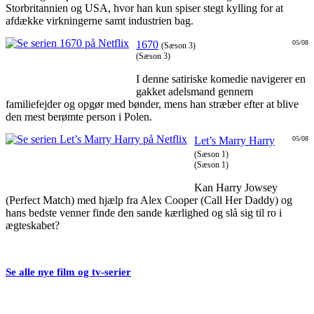
Storbritannien og USA, hvor han kun spiser stegt kylling for at
afdække virkningerne samt industrien bag.
1670
05/08
(Sæson 3)
(Sæson 3)
I denne satiriske komedie navigerer en
gakket adelsmand gennem
familiefejder og opgør med bønder, mens han stræber efter at blive
den mest berømte person i Polen.
Let’s Marry Harry
05/08
(Sæson 1)
(Sæson 1)
Kan Harry Jowsey
(Perfect Match) med hjælp fra Alex Cooper (Call Her Daddy) og
hans bedste venner finde den sande kærlighed og slå sig til ro i
ægteskabet?
Se alle nye film og tv-serier