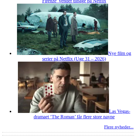
Firenze’ vender tilbage på Netflix
Nye film og
serier på Netflix (Uge 31 – 2026)
Las Vegas-
dramaet ‘The Roman’ får flere store navne
Flere nyheder...