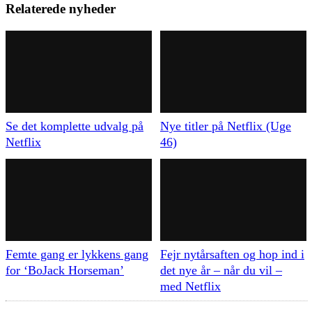
Relaterede nyheder
Se det komplette udvalg på
Nye titler på Netflix (Uge
Netflix
46)
Femte gang er lykkens gang
Fejr nytårsaften og hop ind i
for ‘BoJack Horseman’
det nye år – når du vil –
med Netflix