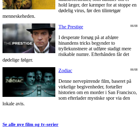
hold læger, der kæmper for at stoppe en
dødelig virus, før den tilintetgør
menneskeheden.
The Prestige
06/08
I desperate forsøg på at afsløre
hinandens tricks begynder to
tryllekunstnere at udføre stadigt mere
risikable numre. Efterhånden får det
dødelige følger.
Zodiac
06/08
Denne nervepirrende film, baseret på
virkelige begivenheder, fortæller
historien om en morder i San Francisco,
som efterlader mystiske spor via den
lokale avis.
Se alle nye film og tv-serier