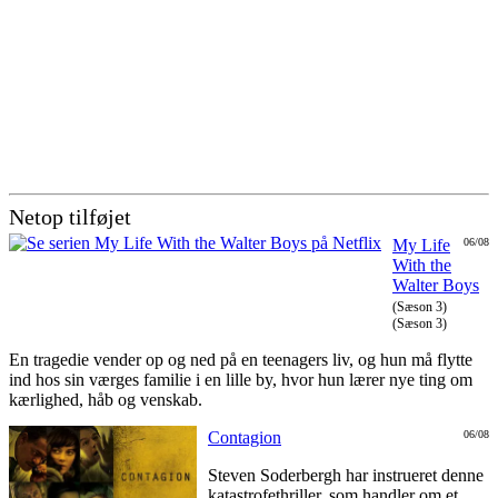
Netop tilføjet
My Life
06/08
With the
Walter Boys
(Sæson 3)
(Sæson 3)
En tragedie vender op og ned på en teenagers liv, og hun må flytte
ind hos sin værges familie i en lille by, hvor hun lærer nye ting om
kærlighed, håb og venskab.
Contagion
06/08
Steven Soderbergh har instrueret denne
katastrofethriller, som handler om et