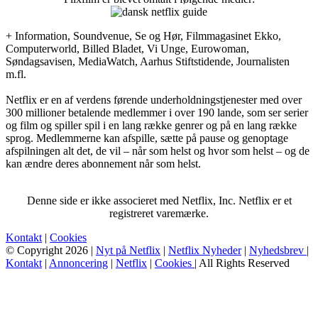
+ Information, Soundvenue, Se og Hør, Filmmagasinet Ekko,
Computerworld, Billed Bladet, Vi Unge, Eurowoman,
Søndagsavisen, MediaWatch, Aarhus Stiftstidende, Journalisten
m.fl.
Netflix er en af verdens førende underholdningstjenester med over
300 millioner betalende medlemmer i over 190 lande, som ser serier
og film og spiller spil i en lang række genrer og på en lang række
sprog. Medlemmerne kan afspille, sætte på pause og genoptage
afspilningen alt det, de vil – når som helst og hvor som helst – og de
kan ændre deres abonnement når som helst.
Denne side er ikke associeret med Netflix, Inc. Netflix er et
registreret varemærke.
Kontakt
|
Cookies
© Copyright 2026 |
Nyt på Netflix
|
Netflix Nyheder
|
Nyhedsbrev
|
Kontakt
|
Annoncering
|
Netflix
|
Cookies
| All Rights Reserved