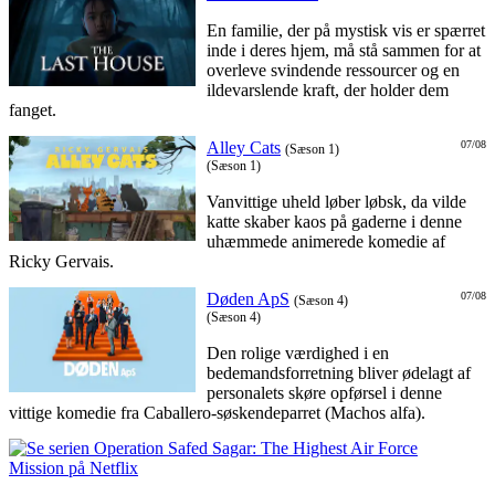
En familie, der på mystisk vis er spærret
inde i deres hjem, må stå sammen for at
overleve svindende ressourcer og en
ildevarslende kraft, der holder dem
fanget.
Alley Cats
07/08
(Sæson 1)
(Sæson 1)
Vanvittige uheld løber løbsk, da vilde
katte skaber kaos på gaderne i denne
uhæmmede animerede komedie af
Ricky Gervais.
Døden ApS
07/08
(Sæson 4)
(Sæson 4)
Den rolige værdighed i en
bedemandsforretning bliver ødelagt af
personalets skøre opførsel i denne
vittige komedie fra Caballero-søskendeparret (Machos alfa).