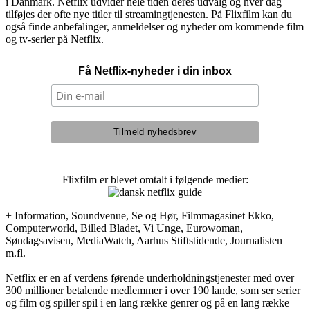
i Danmark. Netflix udvider hele tiden deres udvalg og hver dag
tilføjes der ofte nye titler til streamingtjenesten. På Flixfilm kan du
også finde anbefalinger, anmeldelser og nyheder om kommende film
og tv-serier på Netflix.
Få Netflix-nyheder i din inbox
Flixfilm er blevet omtalt i følgende medier:
+ Information, Soundvenue, Se og Hør, Filmmagasinet Ekko,
Computerworld, Billed Bladet, Vi Unge, Eurowoman,
Søndagsavisen, MediaWatch, Aarhus Stiftstidende, Journalisten
m.fl.
Netflix er en af verdens førende underholdningstjenester med over
300 millioner betalende medlemmer i over 190 lande, som ser serier
og film og spiller spil i en lang række genrer og på en lang række