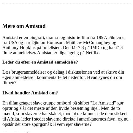
Mere om
Amistad
Amistad er en biografi, drama- og historie-film fra 1997. Filmen er
fra USA og har Djimon Hounsou, Matthew McConaughey og
Anthony Hopkins på rollelisten. Den får 7.3 på IMDb og har fået
flotte anmeldelser. Amistad er tilgængelig på Netflix.
Leder du efter en Amistad anmeldelse?
Læs brugeranmeldelser og deltag i diskussionen ved at skrive din
egen anmeldelse i kommentarfeltet nedenfor. Hvad synes du om
filmen?
Hvad handler Amistad om?
En tilfangetaget slavegruppe ombord på skibet "La Amistad" gør
oprør og slår det meste af den hvide besætning ihjel. Men de to
mænd, som slaverne har skånet, mod at de kunne sejle dem sikkert
til Afrika, leder i stedet slaverne direkte i amerikanernes favn, og nu
opstår det store spørgsmål: Hvem ejer slaverne?