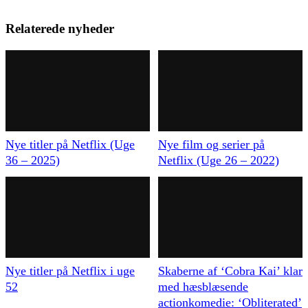
Relaterede nyheder
Nye titler på Netflix (Uge
Nye film og serier på
36 – 2025)
Netflix (Uge 26 – 2022)
Nye titler på Netflix i uge
Skaberne af ‘Cobra Kai’ klar
52
med hæsblæsende
actionkomedie: ‘Obliterated’