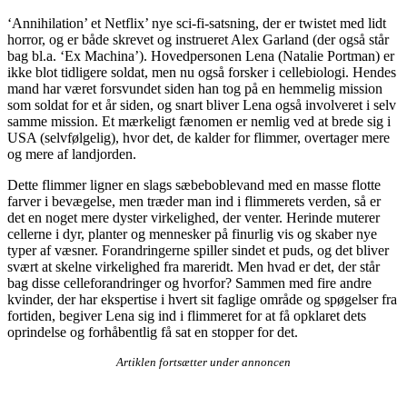
‘Annihilation’ et Netflix’ nye sci-fi-satsning, der er twistet med lidt
horror, og er både skrevet og instrueret Alex Garland (der også står
bag bl.a. ‘Ex Machina’). Hovedpersonen Lena (Natalie Portman) er
ikke blot tidligere soldat, men nu også forsker i cellebiologi. Hendes
mand har været forsvundet siden han tog på en hemmelig mission
som soldat for et år siden, og snart bliver Lena også involveret i selv
samme mission. Et mærkeligt fænomen er nemlig ved at brede sig i
USA (selvfølgelig), hvor det, de kalder for flimmer, overtager mere
og mere af landjorden.
Dette flimmer ligner en slags sæbeboblevand med en masse flotte
farver i bevægelse, men træder man ind i flimmerets verden, så er
det en noget mere dyster virkelighed, der venter. Herinde muterer
cellerne i dyr, planter og mennesker på finurlig vis og skaber nye
typer af væsner. Forandringerne spiller sindet et puds, og det bliver
svært at skelne virkelighed fra mareridt. Men hvad er det, der står
bag disse celleforandringer og hvorfor? Sammen med fire andre
kvinder, der har ekspertise i hvert sit faglige område og spøgelser fra
fortiden, begiver Lena sig ind i flimmeret for at få opklaret dets
oprindelse og forhåbentlig få sat en stopper for det.
Artiklen fortsætter under annoncen