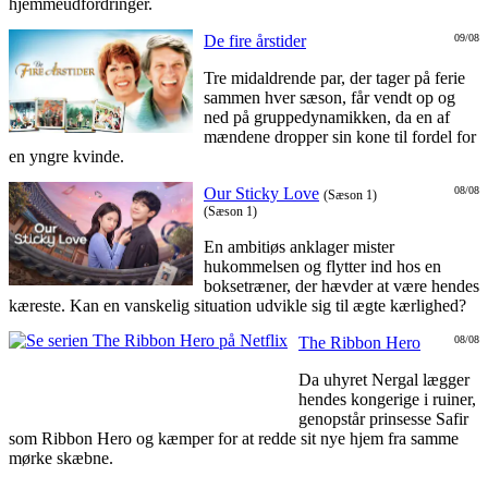
hjemmeudfordringer.
De fire årstider
09/08
Tre midaldrende par, der tager på ferie
sammen hver sæson, får vendt op og
ned på gruppedynamikken, da en af
mændene dropper sin kone til fordel for
en yngre kvinde.
Our Sticky Love
08/08
(Sæson 1)
(Sæson 1)
En ambitiøs anklager mister
hukommelsen og flytter ind hos en
boksetræner, der hævder at være hendes
kæreste. Kan en vanskelig situation udvikle sig til ægte kærlighed?
The Ribbon Hero
08/08
Da uhyret Nergal lægger
hendes kongerige i ruiner,
genopstår prinsesse Safir
som Ribbon Hero og kæmper for at redde sit nye hjem fra samme
mørke skæbne.