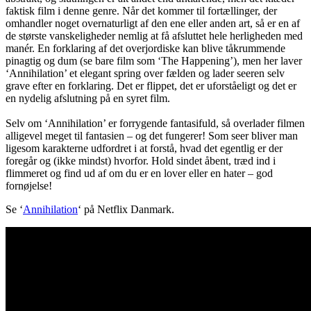
faktisk film i denne genre. Når det kommer til fortællinger, der
omhandler noget overnaturligt af den ene eller anden art, så er en af
de største vanskeligheder nemlig at få afsluttet hele herligheden med
manér. En forklaring af det overjordiske kan blive tåkrummende
pinagtig og dum (se bare film som ‘The Happening’), men her laver
‘Annihilation’ et elegant spring over fælden og lader seeren selv
grave efter en forklaring. Det er flippet, det er uforståeligt og det er
en nydelig afslutning på en syret film.
Selv om ‘Annihilation’ er forrygende fantasifuld, så overlader filmen
alligevel meget til fantasien – og det fungerer! Som seer bliver man
ligesom karakterne udfordret i at forstå, hvad det egentlig er der
foregår og (ikke mindst) hvorfor. Hold sindet åbent, træd ind i
flimmeret og find ud af om du er en lover eller en hater – god
fornøjelse!
Se ‘
Annihilation
‘ på Netflix Danmark.