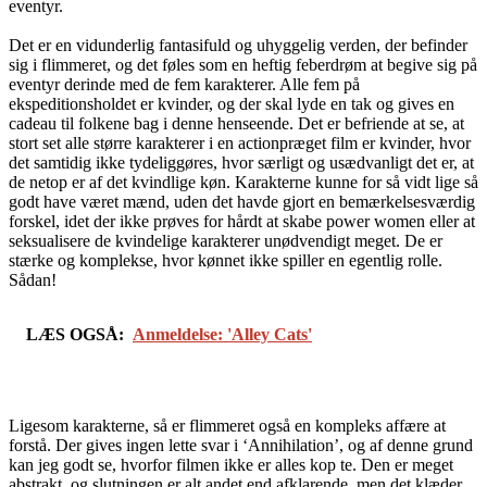
eventyr.
Det er en vidunderlig fantasifuld og uhyggelig verden, der befinder
sig i flimmeret, og det føles som en heftig feberdrøm at begive sig på
eventyr derinde med de fem karakterer. Alle fem på
ekspeditionsholdet er kvinder, og der skal lyde en tak og gives en
cadeau til folkene bag i denne henseende. Det er befriende at se, at
stort set alle større karakterer i en actionpræget film er kvinder, hvor
det samtidig ikke tydeliggøres, hvor særligt og usædvanligt det er, at
de netop er af det kvindlige køn. Karakterne kunne for så vidt lige så
godt have været mænd, uden det havde gjort en bemærkelsesværdig
forskel, idet der ikke prøves for hårdt at skabe power women eller at
seksualisere de kvindelige karakterer unødvendigt meget. De er
stærke og komplekse, hvor kønnet ikke spiller en egentlig rolle.
Sådan!
LÆS OGSÅ:
Anmeldelse: 'Alley Cats'
Ligesom karakterne, så er flimmeret også en kompleks affære at
forstå. Der gives ingen lette svar i ‘Annihilation’, og af denne grund
kan jeg godt se, hvorfor filmen ikke er alles kop te. Den er meget
abstrakt, og slutningen er alt andet end afklarende, men det klæder