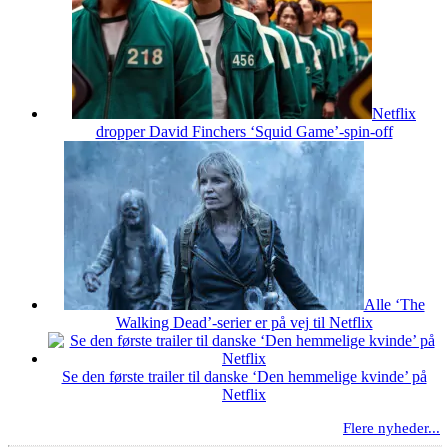
Netflix
dropper David Finchers ‘Squid Game’-spin-off
Alle ‘The
Walking Dead’-serier er på vej til Netflix
Se den første trailer til danske ‘Den hemmelige kvinde’ på
Netflix
Flere nyheder...