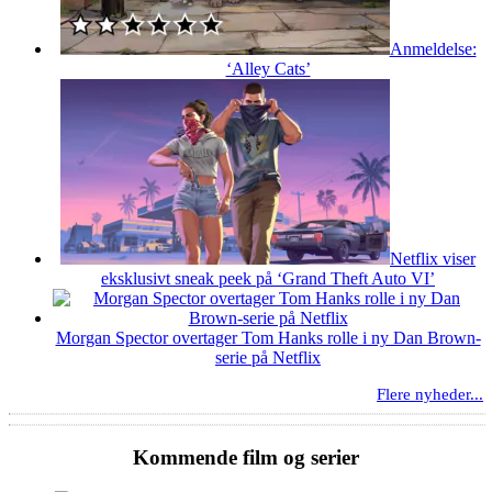
Anmeldelse:
‘Alley Cats’
Netflix viser
eksklusivt sneak peek på ‘Grand Theft Auto VI’
Morgan Spector overtager Tom Hanks rolle i ny Dan Brown-
serie på Netflix
Flere nyheder...
Kommende film og serier