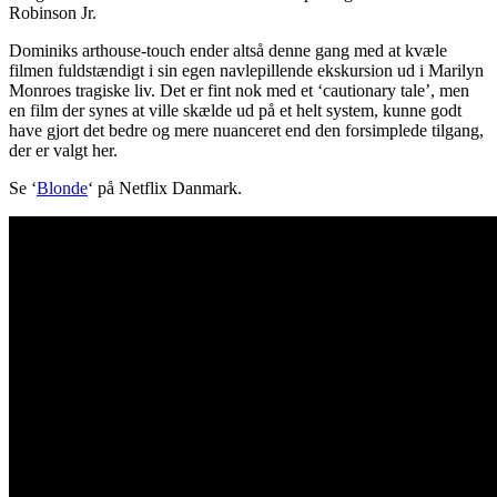
Robinson Jr.
Dominiks arthouse-touch ender altså denne gang med at kvæle
filmen fuldstændigt i sin egen navlepillende ekskursion ud i Marilyn
Monroes tragiske liv. Det er fint nok med et ‘cautionary tale’, men
en film der synes at ville skælde ud på et helt system, kunne godt
have gjort det bedre og mere nuanceret end den forsimplede tilgang,
der er valgt her.
Se ‘
Blonde
‘ på Netflix Danmark.