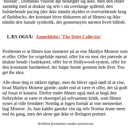
‘Blonde’. Dominiks visuelle øje benægter sig ikke, men den ender
samtidig med at drukne sig selv i sin overlange spilletid, den
fodslæbende pacing (der ikke mindst skyldes et overvældende brug
af flashbacks, der konstant hiver tilskueren ud af filmen) og ikke
mindst den banale symbolik, der gennemsyrer næsten hvert billede.
LÆS OGSÅ:
Anmeldelse: 'The Debt Collector'
Problemet er at filmen kun insisterer på at vise Marilyn Monroe som
et offer. Offer for svigefulde mænd, offer for en mor, der prøvede at
drukne hende i badekarret, offer for et Hollywood-system, offer for
den konstante barnløshed, der fulgte hende gennem hele livet. You
get the idea.
Alle disse ting er sikkert rigtige, men du bliver også nødt til at vise,
hvad Marilyn Monroe gjorde; andet end at være et offer, der så godt
ud foran et kamera. Derfor ender filmen også med at begå den
forbrydelse at være et eksempel på selvsamme kritik, som filmen
synes at ville fremføre: Nemlig at ingen formår at vise mennesket
bag Monroe. Jo, hun kalder ganske vist sig selv Norma Jeane mere
end én gang, men det alene gør ikke et flerlagret portræt.
Artiklen fortsætter under annoncen