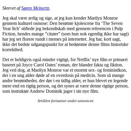
Skrevet af
Søren Meinertz
.
Jeg skal være ærlig og sige, at jeg kun kender Marilyn Monroe
gennem kulturel osmose: Den berømte kjolescene fra ‘The Seven
Year Itch’ stiftede jeg bekendtskab med gennem referencen i Pulp
Fiction, hendes mange ”citater” (som hun nok egentlig ikke har sagt)
har jeg set florere rundt i memes på internettet. Jeg har, kort sagt,
ikke det bedste udgangspunkt for at bedømme denne films historiske
korrekthed.
Det er heldigvis også mindre vigtigt, for Netflix’ nye film er primært
baseret på Joyce Carol Oates’ roman, der blander fakta og fiktion.
Jeg ved dog, at Marilyn Monroe var et enormt sex- og feministikon,
der i en ung alder døde af en overdosis på medicin. Som så mange
andre berømtheder, der dør i en tidlig alder, er hun blevet en legende
mere end en rigtig person, og det synes at være denne rigtige person,
som instruktør Andrew Dominik jager i sin nye film.
Artiklen fortsætter under annoncen