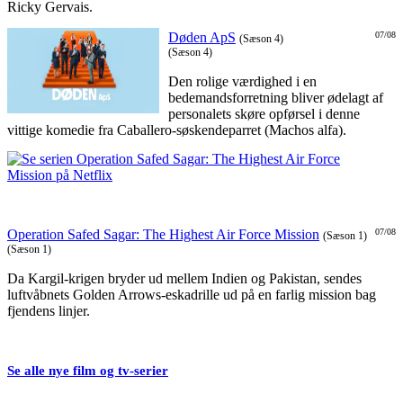
Ricky Gervais.
Døden ApS
07/08
(Sæson 4)
(Sæson 4)
Den rolige værdighed i en
bedemandsforretning bliver ødelagt af
personalets skøre opførsel i denne
vittige komedie fra Caballero-søskendeparret (Machos alfa).
Operation Safed Sagar: The Highest Air Force Mission
07/08
(Sæson 1)
(Sæson 1)
Da Kargil-krigen bryder ud mellem Indien og Pakistan, sendes
luftvåbnets Golden Arrows-eskadrille ud på en farlig mission bag
fjendens linjer.
Se alle nye film og tv-serier