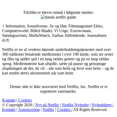
Flixfilm er blevet omtalt i følgende medier:
+ Information, Soundvenue, Se og Hør, Filmmagasinet Ekko,
Computerworld, Billed Bladet, Vi Unge, Eurowoman,
Søndagsavisen, MediaWatch, Aarhus Stiftstidende, Journalisten
m.fl.
Netflix er en af verdens førende underholdningstjenester med over
300 millioner betalende medlemmer i over 190 lande, som ser serier
og film og spiller spil i en lang række genrer og på en lang række
sprog. Medlemmerne kan afspille, sætte på pause og genoptage
afspilningen alt det, de vil – når som helst og hvor som helst – og de
kan ændre deres abonnement når som helst.
Denne side er ikke associeret med Netflix, Inc. Netflix er et
registreret varemærke.
Kontakt
|
Cookies
© Copyright 2026 |
Nyt på Netflix
|
Netflix Nyheder
|
Nyhedsbrev
|
Kontakt
|
Annoncering
|
Netflix
|
Cookies
| All Rights Reserved