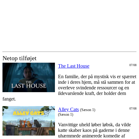
Netop tilføjet
The Last House
07/08
En familie, der på mystisk vis er spærret
inde i deres hjem, må stå sammen for at
overleve svindende ressourcer og en
ildevarslende kraft, der holder dem
fanget.
Alley Cats
07/08
(Sæson 1)
(Sæson 1)
Vanvittige uheld løber løbsk, da vilde
katte skaber kaos på gaderne i denne
uhæmmede animerede komedie af