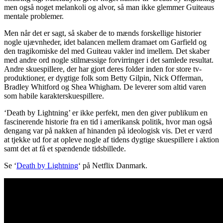
men også noget melankoli og alvor, så man ikke glemmer Guiteaus
mentale problemer.
Men når det er sagt, så skaber de to mænds forskellige historier
nogle ujævnheder, idet balancen mellem dramaet om Garfield og
den tragikomiske del med Guiteau vakler ind imellem. Det skaber
med andre ord nogle stilmæssige forvirringer i det samlede resultat.
Andre skuespillere, der har gjort deres folder inden for store tv-
produktioner, er dygtige folk som Betty Gilpin, Nick Offerman,
Bradley Whitford og Shea Whigham. De leverer som altid varen
som habile karakterskuespillere.
‘Death by Lightning’ er ikke perfekt, men den giver publikum en
fascinerende historie fra en tid i amerikansk politik, hvor man også
dengang var på nakken af hinanden på ideologisk vis. Det er værd
at tjekke ud for at opleve nogle af tidens dygtige skuespillere i aktion
samt det at få et spændende tidsbillede.
Se ‘
Death by Lightning
‘ på Netflix Danmark.