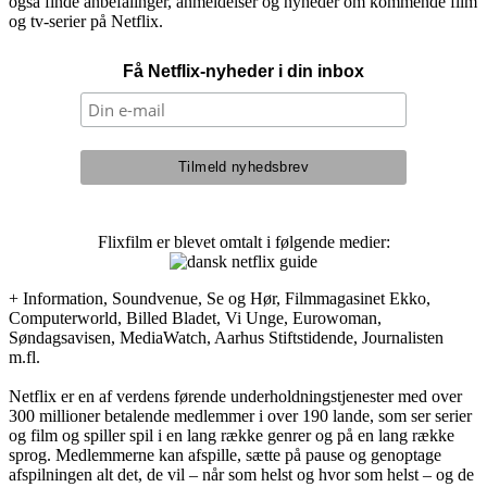
også finde anbefalinger, anmeldelser og nyheder om kommende film
og tv-serier på Netflix.
Få Netflix-nyheder i din inbox
Flixfilm er blevet omtalt i følgende medier:
+ Information, Soundvenue, Se og Hør, Filmmagasinet Ekko,
Computerworld, Billed Bladet, Vi Unge, Eurowoman,
Søndagsavisen, MediaWatch, Aarhus Stiftstidende, Journalisten
m.fl.
Netflix er en af verdens førende underholdningstjenester med over
300 millioner betalende medlemmer i over 190 lande, som ser serier
og film og spiller spil i en lang række genrer og på en lang række
sprog. Medlemmerne kan afspille, sætte på pause og genoptage
afspilningen alt det, de vil – når som helst og hvor som helst – og de