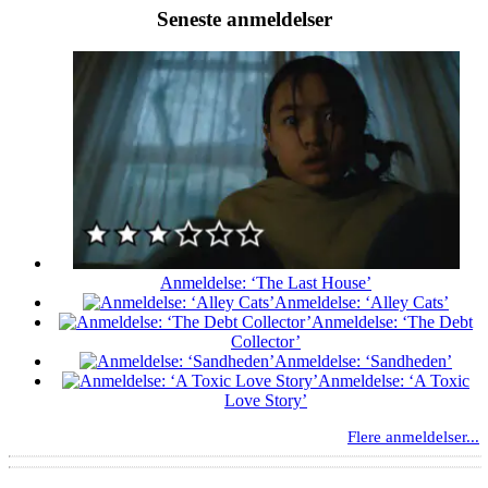
Seneste anmeldelser
Anmeldelse: ‘The Last House’
Anmeldelse: ‘Alley Cats’
Anmeldelse: ‘The Debt
Collector’
Anmeldelse: ‘Sandheden’
Anmeldelse: ‘A Toxic
Love Story’
Flere anmeldelser...