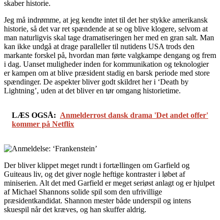
skaber historie.
Jeg må indrømme, at jeg kendte intet til det her stykke amerikansk
historie, så det var ret spændende at se og blive klogere, selvom at
man naturligvis skal tage dramatiseringen her med en gran salt. Man
kan ikke undgå at drage paralleller til nutidens USA trods den
markante forskel på, hvordan man førte valgkampe dengang og frem
i dag. Uanset muligheder inden for kommunikation og teknologier
er kampen om at blive præsident stadig en barsk periode med store
spændinger. De aspekter bliver godt skildret her i ‘Death by
Lightning’, uden at det bliver en tør omgang historietime.
LÆS OGSÅ:
Anmelderrost dansk drama 'Det andet offer'
kommer på Netflix
Der bliver klippet meget rundt i fortællingen om Garfield og
Guiteaus liv, og det giver nogle heftige kontraster i løbet af
miniserien. Alt det med Garfield er meget seriøst anlagt og er hjulpet
af Michael Shannons solide spil som den ufrivillige
præsidentkandidat. Shannon mester både underspil og intens
skuespil når det kræves, og han skuffer aldrig.