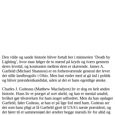
Den vilde og sande historie bliver fortalt her i miniserien ‘Death by
Lighting’, hvor man følger de to mænd på kryds og tværs gennem
deres levetid, og kontrasten mellem dem er skærende. James A.
Garfield (Michael Shannon) er en forhenværende general der lever
det stille landbrugsliv i Ohio. Men han ender med at gå ind i politik
og bliver præsidentkandidat, uden at det er hans egentlige ønske.
Charles J. Guiteaus (Matthew Macfadyen) liv er dog en helt anden
historie. Hans liv er præget af sort uheld, og han er mental ustabil,
hvilket gør tilværelsen for ham noget udfordret. Men da han opdager
Garfield, føler Guiteau, at han er på lige fod med ham. Guiteau ser
det som hans pligt at få Garfield gjort til USA’s næste præsident, og
det fører til et sammenstød der ændrer begge mænds liv for altid og