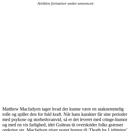
Artiklen fortsætter under annoncen
Matthew Macfadyen tager hvad der kunne være en utaknemmelig
rolle og spiller den for fuld kraft. Når hans karakter får sine perioder
med psykose og storhedsvanvid, så er det leveret med cringe-humor
og med en vis farlighed, idet Guiteau tit overskrider folks grænser
omkring sig. Macfadyen giver noget humor til ‘Death by Lightning’