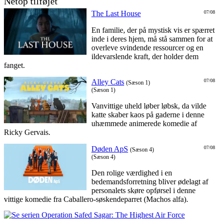
Netop tilføjet
The Last House
07/08
En familie, der på mystisk vis er spærret
inde i deres hjem, må stå sammen for at
overleve svindende ressourcer og en
ildevarslende kraft, der holder dem
fanget.
Alley Cats
07/08
(Sæson 1)
(Sæson 1)
Vanvittige uheld løber løbsk, da vilde
katte skaber kaos på gaderne i denne
uhæmmede animerede komedie af
Ricky Gervais.
Døden ApS
07/08
(Sæson 4)
(Sæson 4)
Den rolige værdighed i en
bedemandsforretning bliver ødelagt af
personalets skøre opførsel i denne
vittige komedie fra Caballero-søskendeparret (Machos alfa).