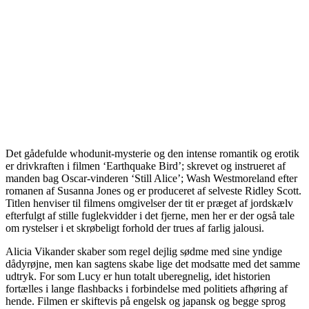
Det gådefulde whodunit-mysterie og den intense romantik og erotik
er drivkraften i filmen ‘Earthquake Bird’; skrevet og instrueret af
manden bag Oscar-vinderen ‘Still Alice’; Wash Westmoreland efter
romanen af Susanna Jones og er produceret af selveste Ridley Scott.
Titlen henviser til filmens omgivelser der tit er præget af jordskælv
efterfulgt af stille fuglekvidder i det fjerne, men her er der også tale
om rystelser i et skrøbeligt forhold der trues af farlig jalousi.
Alicia Vikander skaber som regel dejlig sødme med sine yndige
dådyrøjne, men kan sagtens skabe lige det modsatte med det samme
udtryk. For som Lucy er hun totalt uberegnelig, idet historien
fortælles i lange flashbacks i forbindelse med politiets afhøring af
hende. Filmen er skiftevis på engelsk og japansk og begge sprog