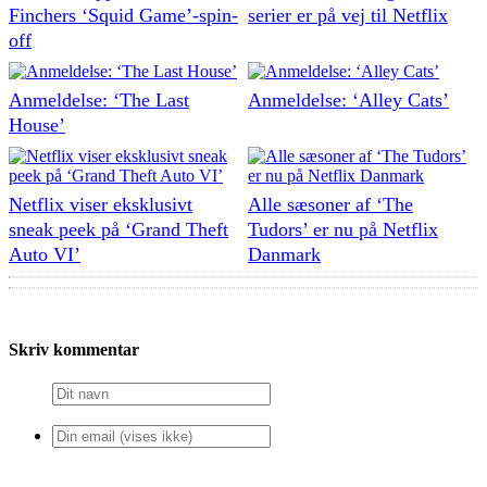
Finchers ‘Squid Game’-spin-
serier er på vej til Netflix
off
Anmeldelse: ‘The Last
Anmeldelse: ‘Alley Cats’
House’
Netflix viser eksklusivt
Alle sæsoner af ‘The
sneak peek på ‘Grand Theft
Tudors’ er nu på Netflix
Auto VI’
Danmark
Skriv kommentar