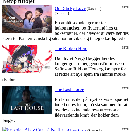
Netop tilføjet
Our Sticky Love
08/08
(Sæson 1)
(Sæson 1)
En ambitiøs anklager mister
hukommelsen og flytter ind hos en
boksetræner, der hævder at være hendes
kæreste. Kan en vanskelig situation udvikle sig til ægte kærlighed?
The Ribbon Hero
08/08
Da uhyret Nergal lægger hendes
kongerige i ruiner, genopstår prinsesse
Safir som Ribbon Hero og kæmper for
at redde sit nye hjem fra samme mørke
skæbne.
The Last House
07/08
En familie, der på mystisk vis er spærret
inde i deres hjem, må stå sammen for at
overleve svindende ressourcer og en
ildevarslende kraft, der holder dem
fanget.
Alley Cats
07/08
(Sæson 1)