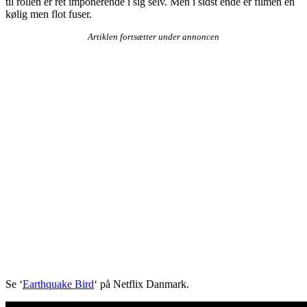
til rollen er ret imponerende i sig selv. Men i sidst ende er filmen en
kølig men flot fuser.
Artiklen fortsætter under annoncen
Se ‘
Earthquake Bird
‘ på Netflix Danmark.