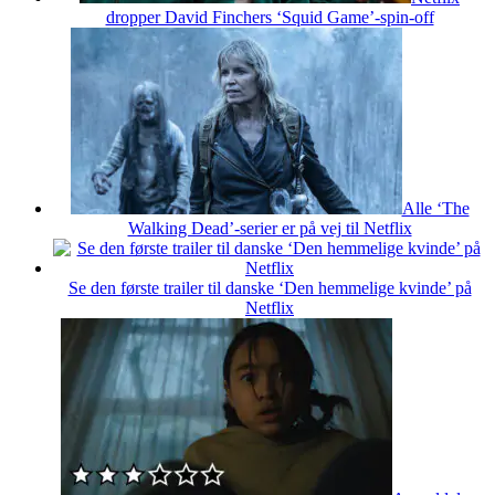
dropper David Finchers ‘Squid Game’-spin-off
Alle ‘The
Walking Dead’-serier er på vej til Netflix
Se den første trailer til danske ‘Den hemmelige kvinde’ på
Netflix