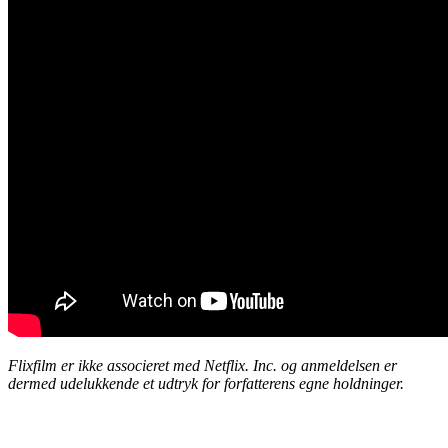
Flixfilm er ikke associeret med Netflix. Inc. og anmeldelsen er
dermed udelukkende et udtryk for forfatterens egne holdninger.