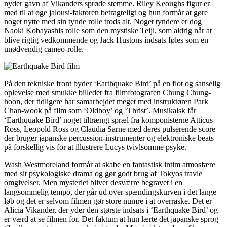
nyder gavn af Vikanders sprøde stemme. Riley Keoughs figur er
med til at øge jalousi-faktoren betragteligt og hun formår at gøre
noget nytte med sin tynde rolle trods alt. Noget tyndere er dog
Naoki Kobayashis rolle som den mystiske Teiji, som aldrig når at
blive rigtig vedkommende og Jack Hustons indsats føles som en
unødvendig cameo-rolle.
På den tekniske front byder ‘Earthquake Bird’ på en flot og sanselig
oplevelse med smukke billeder fra filmfotografen Chung Chung-
hoon, der tidligere har samarbejdet meget med instruktøren Park
Chan-wook på film som ‘Oldboy’ og ‘Thrist’. Musikalsk får
‘Earthquake Bird’ noget tiltrængt spræl fra komponisterne Atticus
Ross, Leopold Ross og Claudia Sarne med deres pulserende score
der bruger japanske percussion-instrumenter og elektroniske beats
på forskellig vis for at illustrere Lucys tvivlsomme psyke.
Wash Westmoreland formår at skabe en fantastisk intim atmosfære
med sit psykologiske drama og gør godt brug af Tokyos travle
omgivelser. Men mysteriet bliver desværre begravet i en
langsommelig tempo, der går ud over spændingskurven i det lange
løb og det er selvom filmen gør store numre i at overraske. Det er
Alicia Vikander, der yder den største indsats i ‘Earthquake Bird’ og
er værd at se filmen for. Det faktum at hun lærte det japanske sprog