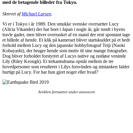
med de betagende billeder fra Tokyo.
Skrevet af
Michael Larsen
.
Vi er i Tokyo i år 1989. Den smukke svenske oversætter Lucy
(Alicia Vikander) der har boet i Japan i nogle år, går rundt i byens
travle gader, men bliver overrasket af en mand der rent spontant tage
et billede af hende. Et klik på kameraet bliver startskuddet på et hedt
forhold mellem Lucy og den japanske hobbyfotograf Teiji (Naoki
Kobayashi), der bruger hende som motiv til sine mange fotografier.
Dog bliver forholdet forstyrret af Lucys native og rastløse veninde
Lily (Riley Keough). Et trekantsdrama opstår mellem de tre
hovedpersoner som resulterer i Lilys forsvinden og mistanken falder
hurtigt på Lucy. For har hun gjort noget eller hvad?
Artiklen fortsætter under annoncen