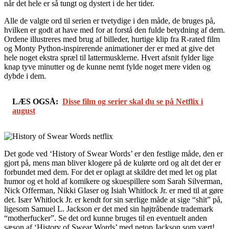
når det hele er så tungt og dystert i de her tider.
Alle de valgte ord til serien er tvetydige i den måde, de bruges på,
hvilken er godt at have med for at forstå den fulde betydning af dem.
Ordene illustreres med brug af billeder, hurtige klip fra R-rated film
og Monty Python-inspirerende animationer der er med at give det
hele noget ekstra spræl til lattermusklerne. Hvert afsnit fylder lige
knap tyve minutter og de kunne nemt fylde noget mere viden og
dybde i dem.
LÆS OGSÅ:
Disse film og serier skal du se på Netflix i
august
Det gode ved ‘History of Swear Words’ er den festlige måde, den er
gjort på, mens man bliver klogere på de kulørte ord og alt det der er
forbundet med dem. For det er oplagt at skildre det med let og plat
humor og et hold af komikere og skuespillere som Sarah Silverman,
Nick Offerman, Nikki Glaser og Isiah Whitlock Jr. er med til at gøre
det. Især Whitlock Jr. er kendt for sin særlige måde at sige “shit” på,
ligesom Samuel L. Jackson er det med sin højtråbende trademark
“motherfucker”. Se det ord kunne bruges til en eventuelt anden
sæson af ‘History of Swear Words’ med netop Jackson som vært!