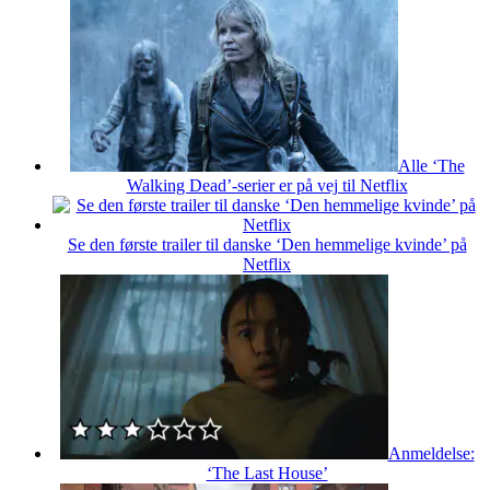
Alle ‘The
Walking Dead’-serier er på vej til Netflix
Se den første trailer til danske ‘Den hemmelige kvinde’ på
Netflix
Anmeldelse:
‘The Last House’