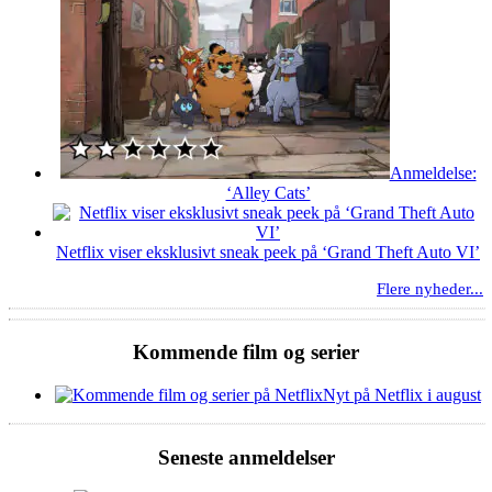
Anmeldelse:
‘Alley Cats’
Netflix viser eksklusivt sneak peek på ‘Grand Theft Auto VI’
Flere nyheder...
Kommende film og serier
Nyt på Netflix i august
Seneste anmeldelser