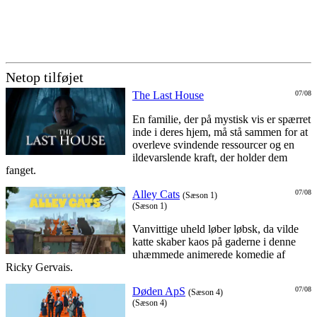
Netop tilføjet
The Last House
07/08
En familie, der på mystisk vis er spærret
inde i deres hjem, må stå sammen for at
overleve svindende ressourcer og en
ildevarslende kraft, der holder dem
fanget.
Alley Cats
07/08
(Sæson 1)
(Sæson 1)
Vanvittige uheld løber løbsk, da vilde
katte skaber kaos på gaderne i denne
uhæmmede animerede komedie af
Ricky Gervais.
Døden ApS
07/08
(Sæson 4)
(Sæson 4)