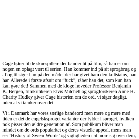
Cage hører til de skuespillere der bander tit på film, så han er om
nogen en oplagt vært til serien. Han kommer ind på sit sprogbrug og
af og til siger han på den måde, der har givet ham den kultstatus, han
har. Allerede i første afsnit om “fuck”, råber han det, som kun han
kan gøre det! Sammen med de kloge hoveder Professor Benjamin
K. Bergen, filmkritikeren Elvis Mitchell og sprogforskeren Anne H.
Charity Hudley giver Cage historien om de ord, vi siger dagligt,
uden at vi tænker over det.
Vi i Danmark har vores særlige bandeord men mere og mere med
tiden er det de engelsksproget varianter der fylder i sproget, hvilken
nok pisser den ældre generation af. Som publikum bliver man
mindet om de ords popularitet og deres visuelle appeal, mens man
ser ‘History of Swear Words’ og vigtigheden i at more sig over dem,