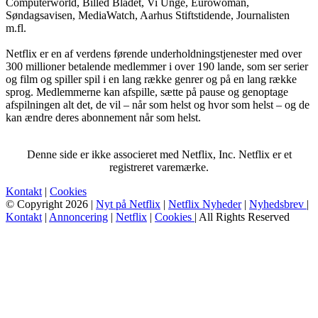
Computerworld, Billed Bladet, Vi Unge, Eurowoman,
Søndagsavisen, MediaWatch, Aarhus Stiftstidende, Journalisten
m.fl.
Netflix er en af verdens førende underholdningstjenester med over
300 millioner betalende medlemmer i over 190 lande, som ser serier
og film og spiller spil i en lang række genrer og på en lang række
sprog. Medlemmerne kan afspille, sætte på pause og genoptage
afspilningen alt det, de vil – når som helst og hvor som helst – og de
kan ændre deres abonnement når som helst.
Denne side er ikke associeret med Netflix, Inc. Netflix er et
registreret varemærke.
Kontakt
|
Cookies
© Copyright 2026 |
Nyt på Netflix
|
Netflix Nyheder
|
Nyhedsbrev
|
Kontakt
|
Annoncering
|
Netflix
|
Cookies
| All Rights Reserved