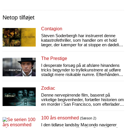
Netop tilføjet
Contagion
Steven Soderbergh har instrueret denne
katastrofethriller, som handler om et hold
læger, der kæmper for at stoppe en dødelig
virus, før den tilintetgør menneskeheden.
The Prestige
I desperate forsøg på at afsløre hinandens
tricks begynder to tryllekunstnere at udføre
stadigt mere risikable numre. Efterhånden
får det dødelige følger.
Zodiac
Denne nervepirrende film, baseret på
virkelige begivenheder, fortæller historien om
en morder i San Francisco, som efterlader
mystiske spor via den lokale avis.
100 års ensomhed
(Sæson 2)
I den tidløse landsby Macondo navigerer