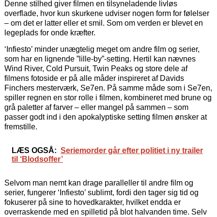
Denne stilhed giver filmen en tilsyneladende livløs
overflade, hvor kun skurkene udviser nogen form for følelser
– om det er latter eller et smil. Som om verden er blevet en
legeplads for onde kræfter.
‘Infiesto’ minder unægtelig meget om andre film og serier,
som har en lignende ”lille-by”-setting. Hertil kan nævnes
Wind River, Cold Pursuit, Twin Peaks og store dele af
filmens fotoside er på alle måder inspireret af Davids
Finchers mesterværk, Se7en. På samme måde som i Se7en,
spiller regnen en stor rolle i filmen, kombineret med brune og
grå paletter af farver – eller mangel på sammen – som
passer godt ind i den apokalyptiske setting filmen ønsker at
fremstille.
LÆS OGSÅ:
Seriemorder går efter politiet i ny trailer
til ‘Blodsoffer’
Selvom man nemt kan drage paralleller til andre film og
serier, fungerer ‘Infiesto’ sublimt, fordi den tager sig tid og
fokuserer på sine to hovedkarakter, hvilket endda er
overraskende med en spilletid på blot halvanden time. Selv