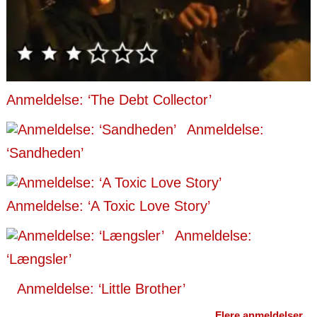
Anmeldelse: ‘The Debt Collector’
Anmeldelse:
‘Sandheden’
Anmeldelse: ‘A Toxic Love Story’
Anmeldelse:
‘Længsler’
Anmeldelse: ‘Little Brother’
Flere anmeldelser...