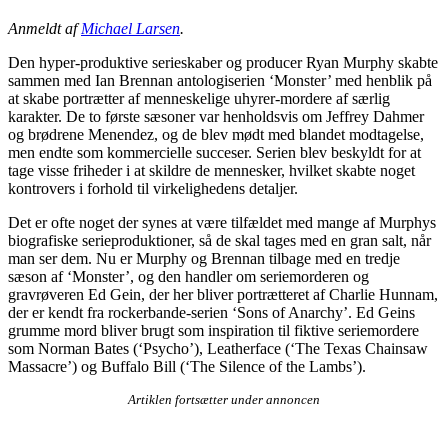
Anmeldt af
Michael Larsen
.
Den hyper-produktive serieskaber og producer Ryan Murphy skabte
sammen med Ian Brennan antologiserien ‘Monster’ med henblik på
at skabe portrætter af menneskelige uhyrer-mordere af særlig
karakter. De to første sæsoner var henholdsvis om Jeffrey Dahmer
og brødrene Menendez, og de blev mødt med blandet modtagelse,
men endte som kommercielle succeser. Serien blev beskyldt for at
tage visse friheder i at skildre de mennesker, hvilket skabte noget
kontrovers i forhold til virkelighedens detaljer.
Det er ofte noget der synes at være tilfældet med mange af Murphys
biografiske serieproduktioner, så de skal tages med en gran salt, når
man ser dem. Nu er Murphy og Brennan tilbage med en tredje
sæson af ‘Monster’, og den handler om seriemorderen og
gravrøveren Ed Gein, der her bliver portrætteret af Charlie Hunnam,
der er kendt fra rockerbande-serien ‘Sons of Anarchy’. Ed Geins
grumme mord bliver brugt som inspiration til fiktive seriemordere
som Norman Bates (‘Psycho’), Leatherface (‘The Texas Chainsaw
Massacre’) og Buffalo Bill (‘The Silence of the Lambs’).
Artiklen fortsætter under annoncen