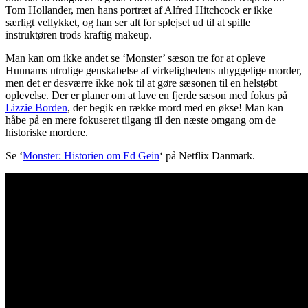
Tom Hollander, men hans portræt af Alfred Hitchcock er ikke
særligt vellykket, og han ser alt for splejset ud til at spille
instruktøren trods kraftig makeup.
Man kan om ikke andet se ‘Monster’ sæson tre for at opleve
Hunnams utrolige genskabelse af virkelighedens uhyggelige morder,
men det er desværre ikke nok til at gøre sæsonen til en helstøbt
oplevelse. Der er planer om at lave en fjerde sæson med fokus på
Lizzie Borden
, der begik en række mord med en økse! Man kan
håbe på en mere fokuseret tilgang til den næste omgang om de
historiske mordere.
Se ‘
Monster: Historien om Ed Gein
‘ på Netflix Danmark.