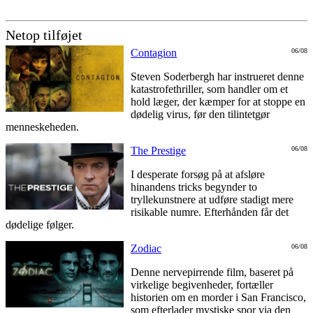
Netop tilføjet
Contagion
06/08
Steven Soderbergh har instrueret denne
katastrofethriller, som handler om et
hold læger, der kæmper for at stoppe en
dødelig virus, før den tilintetgør
menneskeheden.
The Prestige
06/08
I desperate forsøg på at afsløre
hinandens tricks begynder to
tryllekunstnere at udføre stadigt mere
risikable numre. Efterhånden får det
dødelige følger.
Zodiac
06/08
Denne nervepirrende film, baseret på
virkelige begivenheder, fortæller
historien om en morder i San Francisco,
som efterlader mystiske spor via den