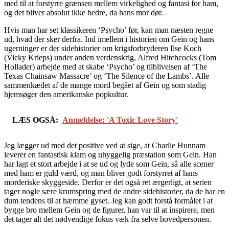
med til at forstyrre grænsen mellem virkelighed og fantasi for ham,
og det bliver absolut ikke bedre, da hans mor dør.
Hvis man har set klassikeren ‘Psycho’ før, kan man næsten regne
ud, hvad der sker derfra. Ind imellem i historien om Gein og hans
ugerninger er der sidehistorier om krigsforbryderen Ilse Koch
(Vicky Krieps) under anden verdenskrig, Alfred Hitchcocks (Tom
Hollader) arbejde med at skabe ‘Psycho’ og tilblivelsen af ‘The
Texas Chainsaw Massacre’ og ‘The Silence of the Lambs’. Alle
sammenkædet af de mange mord begået af Gein og som stadig
hjemsøger den amerikanske popkultur.
LÆS OGSÅ:
Anmeldelse: 'A Toxic Love Story'
Jeg lægger ud med det positive ved at sige, at Charlie Hunnam
leverer en fantastisk klam og uhyggelig præstation som Gein. Han
har lagt et stort arbejde i at se ud og lyde som Gein, så alle scener
med ham er guld værd, og man bliver godt forstyrret af hans
morderiske skyggeside. Derfor er det også ret ærgerligt, at serien
tager nogle sære krumspring med de andre sidehistorier, da de har en
dum tendens til at hæmme gyset. Jeg kan godt forstå formålet i at
bygge bro mellem Gein og de figurer, han var til at inspirere, men
det tager alt det nødvendige fokus væk fra selve hovedpersonen.