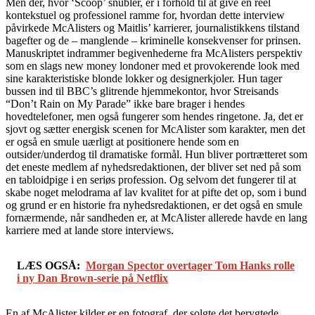
Men der, hvor ‘Scoop’ snubler, er i forhold til at give en reel
kontekstuel og professionel ramme for, hvordan dette interview
påvirkede McAlisters og Maitlis’ karrierer, journalistikkens tilstand
bagefter og de – manglende – kriminelle konsekvenser for prinsen.
Manuskriptet indrammer begivenhederne fra McAlisters perspektiv
som en slags new money londoner med et provokerende look med
sine karakteristiske blonde lokker og designerkjoler. Hun tager
bussen ind til BBC’s glitrende hjemmekontor, hvor Streisands
“Don’t Rain on My Parade” ikke bare brager i hendes
hovedtelefoner, men også fungerer som hendes ringetone. Ja, det er
sjovt og sætter energisk scenen for McAlister som karakter, men det
er også en smule uærligt at positionere hende som en
outsider/underdog til dramatiske formål. Hun bliver portrætteret som
det eneste medlem af nyhedsredaktionen, der bliver set ned på som
en tabloidpige i en seriøs profession. Og selvom det fungerer til at
skabe noget melodrama af lav kvalitet for at pifte det op, som i bund
og grund er en historie fra nyhedsredaktionen, er det også en smule
fornærmende, når sandheden er, at McAlister allerede havde en lang
karriere med at lande store interviews.
LÆS OGSÅ:
Morgan Spector overtager Tom Hanks rolle
i ny Dan Brown-serie på Netflix
En af McAlister kilder er en fotograf, der solgte det berygtede