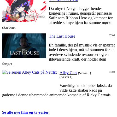
Da uhyret Nergal lægger hendes
kongerige i ruiner, genopstår prinsesse
Safir som Ribbon Hero og kæmper for
at redde sit nye hjem fra samme mørke
skæbne.
The Last House
07/08
En familie, der på mystisk vis er spærret
inde i deres hjem, må stå sammen for at
overleve svindende ressourcer og en
ildevarslende kraft, der holder dem
fanget.
Alley Cats
07/08
(Sæson 1)
(Sæson 1)
Vanvittige uheld løber løbsk, da
vilde katte skaber kaos på
gaderne i denne uhæmmede animerede komedie af Ricky Gervais.
Se alle nye film og tv-serier