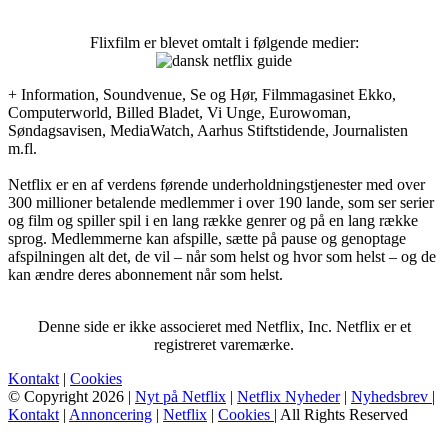
Flixfilm er blevet omtalt i følgende medier:
+ Information, Soundvenue, Se og Hør, Filmmagasinet Ekko,
Computerworld, Billed Bladet, Vi Unge, Eurowoman,
Søndagsavisen, MediaWatch, Aarhus Stiftstidende, Journalisten
m.fl.
Netflix er en af verdens førende underholdningstjenester med over
300 millioner betalende medlemmer i over 190 lande, som ser serier
og film og spiller spil i en lang række genrer og på en lang række
sprog. Medlemmerne kan afspille, sætte på pause og genoptage
afspilningen alt det, de vil – når som helst og hvor som helst – og de
kan ændre deres abonnement når som helst.
Denne side er ikke associeret med Netflix, Inc. Netflix er et
registreret varemærke.
Kontakt
|
Cookies
© Copyright 2026 |
Nyt på Netflix
|
Netflix Nyheder
|
Nyhedsbrev
|
Kontakt
|
Annoncering
|
Netflix
|
Cookies
| All Rights Reserved