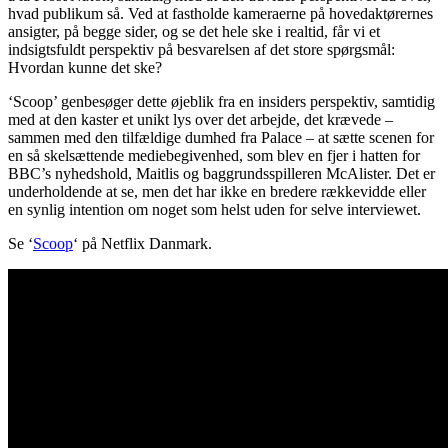
hvad publikum så. Ved at fastholde kameraerne på hovedaktørernes
ansigter, på begge sider, og se det hele ske i realtid, får vi et
indsigtsfuldt perspektiv på besvarelsen af det store spørgsmål:
Hvordan kunne det ske?
‘Scoop’ genbesøger dette øjeblik fra en insiders perspektiv, samtidig
med at den kaster et unikt lys over det arbejde, det krævede –
sammen med den tilfældige dumhed fra Palace – at sætte scenen for
en så skelsættende mediebegivenhed, som blev en fjer i hatten for
BBC’s nyhedshold, Maitlis og baggrundsspilleren McAlister. Det er
underholdende at se, men det har ikke en bredere rækkevidde eller
en synlig intention om noget som helst uden for selve interviewet.
Se ‘
Scoop
‘ på Netflix Danmark.