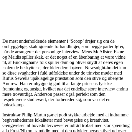
De mest underholdende elementer i ‘Scoop’ drejer sig om de
omhyggelige, skaklignende forhandlinger, som begge parter fører,
når de arrangerer det personlige interview. Mens McAlister, Esme
og Maitlis spiller skak, er det noget af en åbenbaring at være vidne
til, at Buckinghams folk spiller dam og bliver snydt af deres egen
isolerede beskyttelse, der bider dem i røven. Newsnight-holdet kan
se disse svagheder i fuld udfoldelse under de trinvise møder med
Rufus Sewells upåklagelige præstation som den stive og uberørte
Andrew. Han er uhyggelig god til at fange prinsens fysiske
fremtoning og ansigt, hvilket gør det endelige store interview endnu
mere troværdigt. Anderson passer også perfekt som den
respekterede studievært, der forbereder sig, som var det en
boksekamp.
Instruktør Philip Martin gør et godt stykke arbejde med at indramme
begivenhedernes lokaliteter med bevægelse og kreativitet.
Gengivelsen af hovedinterviewet er udført trofast med stor spænding
a la Frost/Nixon, samtidig med at den udvider perspektivet ud over,