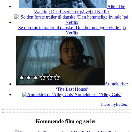
Alle ‘The
Walking Dead’-serier er på vej til Netflix
Se den første trailer til danske ‘Den hemmelige kvinde’ på
Netflix
Anmeldelse:
‘The Last House’
Anmeldelse: ‘Alley Cats’
Flere nyheder...
Kommende film og serier