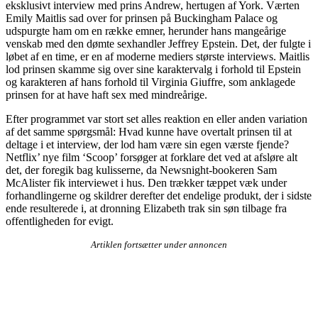
eksklusivt interview med prins Andrew, hertugen af York. Værten
Emily Maitlis sad over for prinsen på Buckingham Palace og
udspurgte ham om en række emner, herunder hans mangeårige
venskab med den dømte sexhandler Jeffrey Epstein. Det, der fulgte i
løbet af en time, er en af moderne mediers største interviews. Maitlis
lod prinsen skamme sig over sine karaktervalg i forhold til Epstein
og karakteren af hans forhold til Virginia Giuffre, som anklagede
prinsen for at have haft sex med mindreårige.
Efter programmet var stort set alles reaktion en eller anden variation
af det samme spørgsmål: Hvad kunne have overtalt prinsen til at
deltage i et interview, der lod ham være sin egen værste fjende?
Netflix’ nye film ‘Scoop’ forsøger at forklare det ved at afsløre alt
det, der foregik bag kulisserne, da Newsnight-bookeren Sam
McAlister fik interviewet i hus. Den trækker tæppet væk under
forhandlingerne og skildrer derefter det endelige produkt, der i sidste
ende resulterede i, at dronning Elizabeth trak sin søn tilbage fra
offentligheden for evigt.
Artiklen fortsætter under annoncen