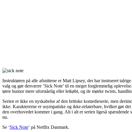
Instruktøren på alle afsnittene er Matt Lipsey, der har instrueret talri
valg og gør desværre ’Sick Note’ til en meget forglemmelig oplevelse.
tørre humor mere uforståelig eller letkøbt, og de mørke twists, handl
Serien er ikke en nyskabelse af den britiske komedieserie, men derimo
ikke. Karaktererne er usympatiske og ikke-relaterbare, hvilket gør de
den overhovedet kommer i gang. Alt i alt er serien ligeså spændende 
nu.
Se ‘
Sick Note
‘ på Netflix Danmark.