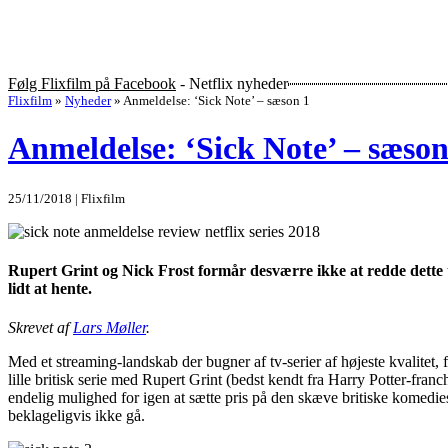
Følg Flixfilm på Facebook
- Netflix nyheder
Flixfilm
»
Nyheder
»
Anmeldelse: ‘Sick Note’ – sæson 1
Anmeldelse: ‘Sick Note’ – sæson
25/11/2018 | Flixfilm
Rupert Grint og Nick Frost formår desværre ikke at redde dette t
lidt at hente.
Skrevet af
Lars Møller
.
Med et streaming-landskab der bugner af tv-serier af højeste kvalitet, fø
lille britisk serie med Rupert Grint (bedst kendt fra Harry Potter-fra
endelig mulighed for igen at sætte pris på den skæve britiske komedies
beklageligvis ikke gå.