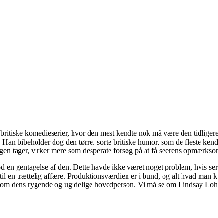
ge britiske komedieserier, hvor den mest kendte nok må være den tidligere 
 Han bibeholder dog den tørre, sorte britiske humor, som de fleste kend
ingen tager, virker mere som desperate forsøg på at få seerens opmærks
d en gentagelse af den. Dette havde ikke været noget problem, hvis ser
t til en trættelig affære. Produktionsværdien er i bund, og alt hvad man
som dens rygende og ugidelige hovedperson. Vi må se om Lindsay Lohan 