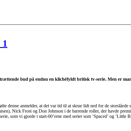
 1
rættende bud på endnu en klichéfyldt britisk tv-serie. Men er man
lte denne anmelder, at det var tid til at skrue lidt ned for de storslåede 
nchisen), Nick Frost og Don Johnson i de bærende roller, der havde premi
erie, som vi gjorde i start-00’erne med serier som ’Spaced’ og ’Little Br