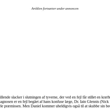
Artiklen fortsætter under annoncen
ende slacker i slutningen af tyverne, der ved en fejl får stillet en kræ
agnosen er en fejl begået af hans konfuse læge, Dr. Iain Glennis (Nick 
r hele præmissen. Men Daniel kommer uheldigvis også til at skubbe sin b