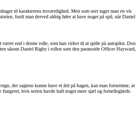
drager til karakterens troværdighed. Men som seer tager man en vis
torien, fordi man derved aldrig føler at have noget på spil, når Daniel
værre end i denne rolle, som han virker til at spille på autopilot. Don
listen såsom Daniel Rigby i rollen som den paranoide Officer Hayward,
el-design, der sagtens kunne have et årti på bagen, kan man fornemme, at
e fungeret, hvis serien havde haft noget mere sjæl og fortælleglæde.