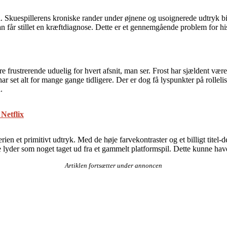
. Skuespillerens kroniske rander under øjnene og usoignerede udtryk bi
n får stillet en kræftdiagnose. Dette er et gennemgående problem for his
frustrerende uduelig for hvert afsnit, man ser. Frost har sjældent været 
r set alt for mange gange tidligere. Der er dog få lyspunkter på rolle
.
Netflix
serien et primitivt udtryk. Med de høje farvekontraster og et billigt tit
e lyder som noget taget ud fra et gammelt platformspil. Dette kunne hav
Artiklen fortsætter under annoncen