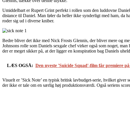
Glennis, dække over denne ulykke.
Umiddelbart er Rupert Grint perfekt i rollen som den luddovne Daniel
distance til Daniel. Man føler da heller ikke synderligt med ham, da ha
roder sig ud i diverse kniber.
Bedre bliver det ikke med Nick Frosts Glennis, der bliver mere og mere 
Johnsons rolle som Daniels sexgale chef virker også som noget, man ha
der er meget sikker på, at der ligger en konspiration bag Daniels uheld
LÆS OGSÅ:
Den nyeste 'Suicide Squad'-film får premiere på 
Visuelt er ’Sick Note’ en typisk britisk lavbudget-serie, hvilket giver 
der ikke er tale om en særlig høj produktionsværdi. Også seriens scor