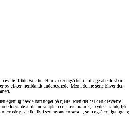
nævnte ’Little Britain’. Han virker også her til at tage alle de sikre
er og elsker, heriblandt undertegnede. Men i denne serie bliver den
omhed.
ien egentlig havde haft noget på hjerte. Men det har den desværre
 kunne forvente af denne simple men sjove præmis, skydes i sænk, før
formår puste lidt liv i seriens anden sæson, som også er tilgængelig