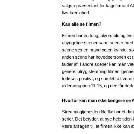
salgsrepræsentant for kagefirmaet 
livs kærlighed.
Kan alle se filmen?
Filmen har en tung, alvorsfuld og tri
uhyggelige scener samt scener med sek
scene ses en mand og en kvinde, som 
anden scene har hovedpersonen et u
falder af. I andre scener kan man være 
generel utryg stemning filmen igenne
forløses positivt, og samlet set vu
aldersgruppen 11-15, og den får derf
Hvorfor kan man ikke længere se A
Streamingtjenesten Netflix har et dyn
serier. Det betyder, at nye hele tide
være årsagen til, at filmen ikke kan afs