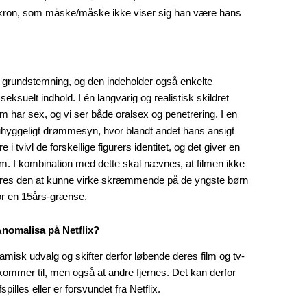
Akron, som måske/måske ikke viser sig han være hans
st grundstemning, og den indeholder også enkelte
suelt indhold. I én langvarig og realistisk skildret
har sex, og vi ser både oralsex og penetrering. I en
hyggeligt drømmesyn, hvor blandt andet hans ansigt
i tvivl de forskellige figurers identitet, og det giver en
m. I kombination med dette skal nævnes, at filmen ikke
rderes den at kunne virke skræmmende på de yngste børn
or en 15års-grænse.
nomalisa på Netflix?
amisk udvalg og skifter derfor løbende deres film og tv-
n kommer til, men også at andre fjernes. Det kan derfor
pilles eller er forsvundet fra Netflix.