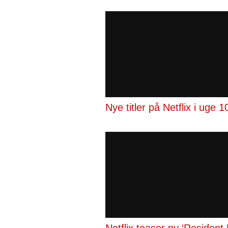
Nye titler på Netflix i uge 1
Netflix teaser ny ‘Resident E