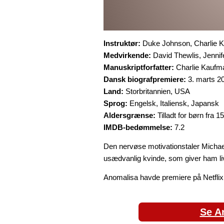
Instruktør:
Duke Johnson, Charlie 
Medvirkende:
David Thewlis, Jenni
Manuskriptforfatter:
Charlie Kaufm
Dansk biografpremiere:
3. marts 2
Land:
Storbritannien, USA
Sprog:
Engelsk, Italiensk, Japansk
Aldersgrænse:
Tilladt for børn fra 15
IMDB-bedømmelse:
7.2
Den nervøse motivationstaler Michael 
usædvanlig kvinde, som giver ham liv
Anomalisa havde premiere på Netflix
Se A