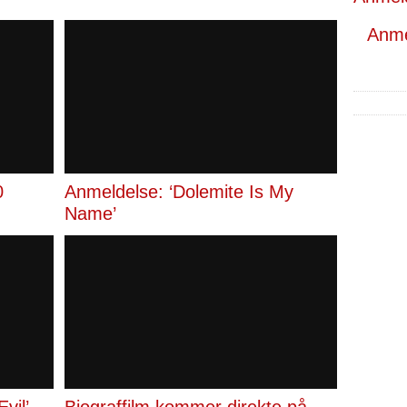
Anmel
0
Anmeldelse: ‘Dolemite Is My
Name’
vil’-
Biograffilm kommer direkte på