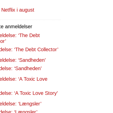
 Netflix i august
te anmeldelser
else: ‘The Debt Collector’
else: ‘Sandheden’
else: ‘A Toxic Love Story’
else: ‘Længsler’