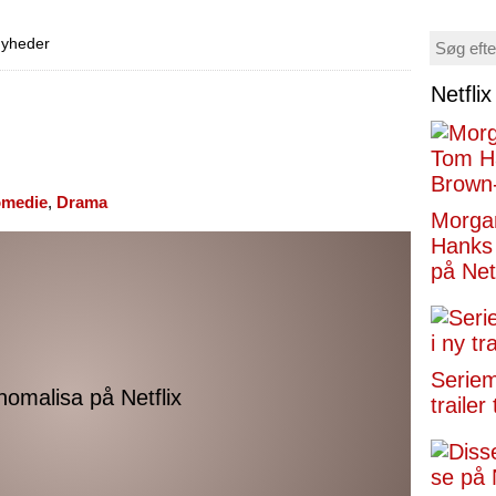
 nyheder
Netfli
medie
,
Drama
Morga
Hanks 
på Netf
Seriemo
trailer 