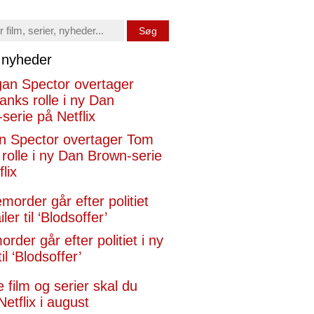
Søg
x nyheder
n Spector overtager Tom
rolle i ny Dan Brown-serie
lix
rder går efter politiet i ny
til ‘Blodsoffer’