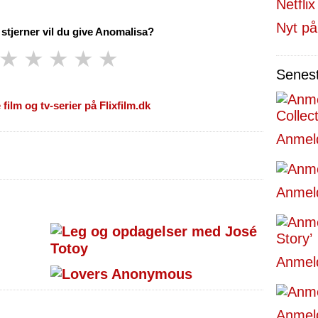
Nyt på
tjerner vil du give Anomalisa?
★
★
★
★
★
Senes
 film og tv-serier på Flixfilm.dk
Anmeld
Anmeld
Anmeld
Anmeld