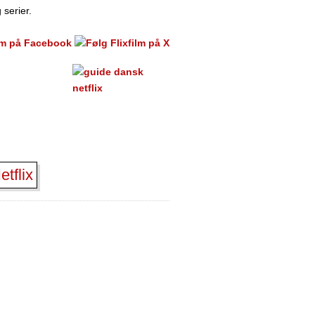
 serier.
tflix