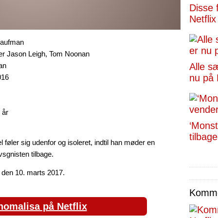
Disse 
Netflix
Kaufman
fer Jason Leigh, Tom Noonan
an
Alle s
nu på 
016
 år
‘Monst
tilbage
føler sig udenfor og isoleret, indtil han møder en
sgnisten tilbage.
 den 10. marts 2017.
Kommen
nomalisa på Netflix