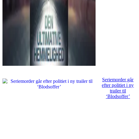
Seriemorder går
efter politiet i ny
trailer til
‘Blodsoffer’