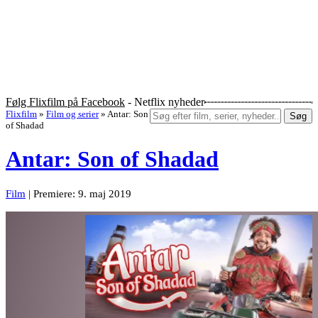
Følg Flixfilm på Facebook
- Netflix nyheder
Flixfilm
»
Film og serier
»
Antar: Son
Søg
of Shadad
Antar: Son of Shadad
Film
| Premiere: 9. maj 2019