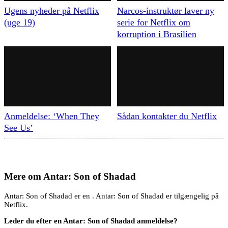
Ugens nyheder på Netflix
Narcos-instruktør laver ny
(uge 19)
serie for Netflix om
korruption i Brasilien
Anmeldelse: ‘When They
Sådan kontakter du Netflix
See Us’
Mere om
Antar: Son of Shadad
Antar: Son of Shadad er en . Antar: Son of Shadad er tilgængelig på
Netflix.
Leder du efter en Antar: Son of Shadad anmeldelse?