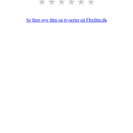
★
★
★
★
★
★
Se flere nye film og tv-serier på Flixfilm.dk