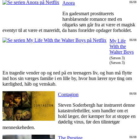
Anora
06/08
En gadesmart prostituerets
hæsblæsende romance med en
oligarks søn går fra at være et magisk
eventyr til at være et mareridt, da hans forældre opdager forholdet.
My Life
06/08
With the
Walter Boys
(Sæson 3)
(Sæson 3)
En tragedie vender op og ned på en teenagers liv, og hun må flytte
ind hos sin værges familie i en lille by, hvor hun lærer nye ting om
kærlighed, håb og venskab.
Contagion
06/08
Steven Soderbergh har instrueret denne
katastrofethriller, som handler om et
hold læger, der kæmper for at stoppe en
dødelig virus, før den tilintetgør
menneskeheden.
The Prestige
06/08