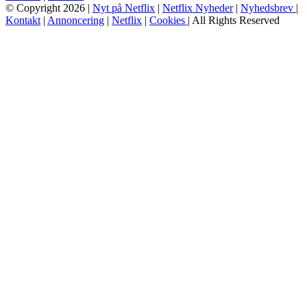
© Copyright 2026 |
Nyt på Netflix
|
Netflix Nyheder
|
Nyhedsbrev
|
Kontakt
|
Annoncering
|
Netflix
|
Cookies
| All Rights Reserved