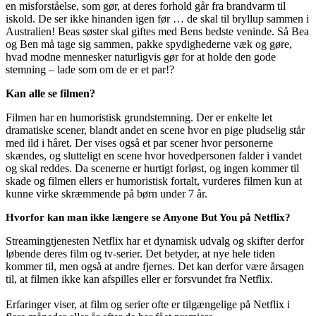
en misforståelse, som gør, at deres forhold går fra brandvarm til
iskold. De ser ikke hinanden igen før … de skal til bryllup sammen i
Australien! Beas søster skal giftes med Bens bedste veninde. Så Bea
og Ben må tage sig sammen, pakke spydighederne væk og gøre,
hvad modne mennesker naturligvis gør for at holde den gode
stemning – lade som om de er et par!?
Kan alle se filmen?
Filmen har en humoristisk grundstemning. Der er enkelte let
dramatiske scener, blandt andet en scene hvor en pige pludselig står
med ild i håret. Der vises også et par scener hvor personerne
skændes, og slutteligt en scene hvor hovedpersonen falder i vandet
og skal reddes. Da scenerne er hurtigt forløst, og ingen kommer til
skade og filmen ellers er humoristisk fortalt, vurderes filmen kun at
kunne virke skræmmende på børn under 7 år.
Hvorfor kan man ikke længere se Anyone But You på Netflix?
Streamingtjenesten Netflix har et dynamisk udvalg og skifter derfor
løbende deres film og tv-serier. Det betyder, at nye hele tiden
kommer til, men også at andre fjernes. Det kan derfor være årsagen
til, at filmen ikke kan afspilles eller er forsvundet fra Netflix.
Erfaringer viser, at film og serier ofte er tilgængelige på Netflix i