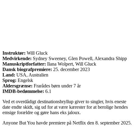
Instruktør:
Will Gluck
Medvirkende:
Sydney Sweeney, Glen Powell, Alexandra Shipp
Manuskriptforfatter:
Ilana Wolpert, Will Gluck
Dansk biografpremiere:
25. december 2023
Land:
USA, Australien
Sprog:
Engelsk
Aldersgrænse:
Frarådes børn under 7 år
IMDB-bedømmelse:
6.1
Ved et overdådigt destinationsbryllup giver to singler, hvis eneste
date endte skidt, sig ud for at være kærester for at berolige hendes
emsige forældre og gøre hans eks jaloux.
Anyone But You havde premiere på Netflix den 8. september 2025.