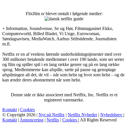
Flixfilm er blevet omtalt i følgende medier:
+ Information, Soundvenue, Se og Hør, Filmmagasinet Ekko,
Computerworld, Billed Bladet, Vi Unge, Eurowoman,
Søndagsavisen, MediaWatch, Aarhus Stiftstidende, Journalisten
m.fl.
Netflix er en af verdens førende underholdningstjenester med over
300 millioner betalende medlemmer i over 190 lande, som ser serier
og film og spiller spil i en lang række genrer og på en lang række
sprog. Medlemmerne kan afspille, sætte på pause og genoptage
afspilningen alt det, de vil – når som helst og hvor som helst – og de
kan ændre deres abonnement når som helst.
Denne side er ikke associeret med Netflix, Inc. Netflix er et
registreret varemærke.
Kontakt
|
Cookies
© Copyright 2026 |
Nyt på Netflix
|
Netflix Nyheder
|
Nyhedsbrev
|
Kontakt
|
Annoncering
|
Netflix
|
Cookies
| All Rights Reserved