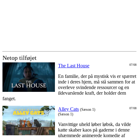
Netop tilføjet
The Last House
07/08
En familie, der på mystisk vis er spærret
inde i deres hjem, må stå sammen for at
overleve svindende ressourcer og en
ildevarslende kraft, der holder dem
fanget.
Alley Cats
07/08
(Sæson 1)
(Sæson 1)
Vanvittige uheld løber løbsk, da vilde
katte skaber kaos på gaderne i denne
uhæmmede animerede komedie af