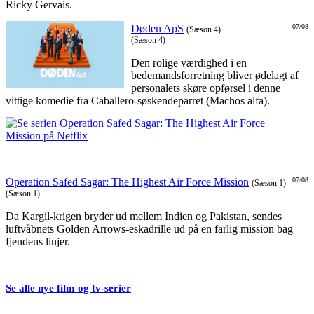
Ricky Gervais.
Døden ApS
07/08
(Sæson 4)
(Sæson 4)
Den rolige værdighed i en
bedemandsforretning bliver ødelagt af
personalets skøre opførsel i denne
vittige komedie fra Caballero-søskendeparret (Machos alfa).
Operation Safed Sagar: The Highest Air Force Mission
07/08
(Sæson 1)
(Sæson 1)
Da Kargil-krigen bryder ud mellem Indien og Pakistan, sendes
luftvåbnets Golden Arrows-eskadrille ud på en farlig mission bag
fjendens linjer.
Se alle nye film og tv-serier