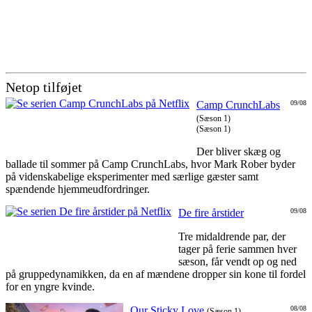
Netop tilføjet
Camp CrunchLabs
09/08
(Sæson 1)
(Sæson 1)
Der bliver skæg og
ballade til sommer på Camp CrunchLabs, hvor Mark Rober byder
på videnskabelige eksperimenter med særlige gæster samt
spændende hjemmeudfordringer.
De fire årstider
09/08
Tre midaldrende par, der
tager på ferie sammen hver
sæson, får vendt op og ned
på gruppedynamikken, da en af mændene dropper sin kone til fordel
for en yngre kvinde.
Our Sticky Love
08/08
(Sæson 1)