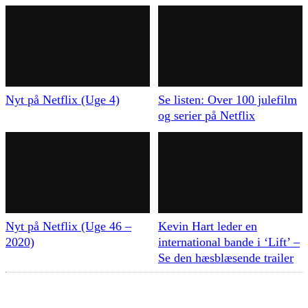
Nyt på Netflix (Uge 4)
Se listen: Over 100 julefilm
og serier på Netflix
Nyt på Netflix (Uge 46 –
Kevin Hart leder en
2020)
international bande i ‘Lift’ –
Se den hæsblæsende trailer