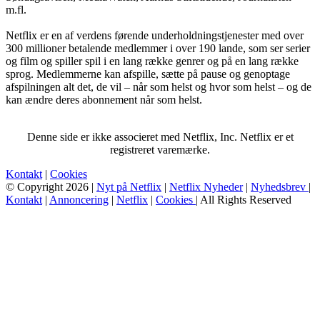
m.fl.
Netflix er en af verdens førende underholdningstjenester med over
300 millioner betalende medlemmer i over 190 lande, som ser serier
og film og spiller spil i en lang række genrer og på en lang række
sprog. Medlemmerne kan afspille, sætte på pause og genoptage
afspilningen alt det, de vil – når som helst og hvor som helst – og de
kan ændre deres abonnement når som helst.
Denne side er ikke associeret med Netflix, Inc. Netflix er et
registreret varemærke.
Kontakt
|
Cookies
© Copyright 2026 |
Nyt på Netflix
|
Netflix Nyheder
|
Nyhedsbrev
|
Kontakt
|
Annoncering
|
Netflix
|
Cookies
| All Rights Reserved