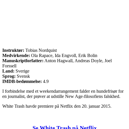
Instruktør:
Tobias Nordquist
Medvirkende:
Ola Rapace, Ida Engvoll, Erik Bolin
Manuskriptforfatter:
Anton Hagwall, Andreas Doyle, Joel
Forssell
Land:
Sverige
Sprog:
Svensk
IMDB-bedømmelse:
4.9
I forbindelse med et weekendarrangement falder en hundefrisør for
en journalist, der prøver at udstille New Age-filosofiens falskhed.
White Trash havde premiere på Netflix den 20. januar 2015.
Se White Trash på Netflix