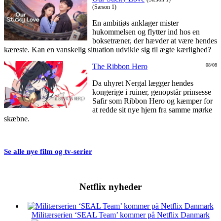
(Sæson 1)
En ambitiøs anklager mister
hukommelsen og flytter ind hos en
boksetræner, der hævder at være hendes
kæreste. Kan en vanskelig situation udvikle sig til ægte kærlighed?
The Ribbon Hero
08/08
Da uhyret Nergal lægger hendes
kongerige i ruiner, genopstår prinsesse
Safir som Ribbon Hero og kæmper for
at redde sit nye hjem fra samme mørke
skæbne.
Se alle nye film og tv-serier
Netflix nyheder
Militærserien ‘SEAL Team’ kommer på Netflix Danmark