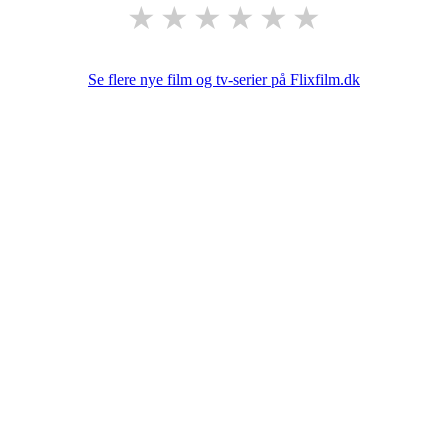
★
★
★
★
★
★
Se flere nye film og tv-serier på Flixfilm.dk