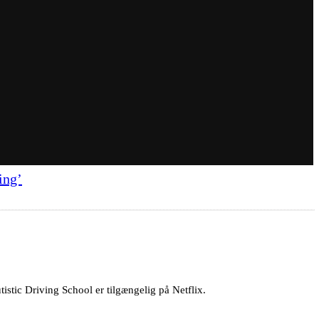
ing’
istic Driving School er tilgængelig på Netflix.