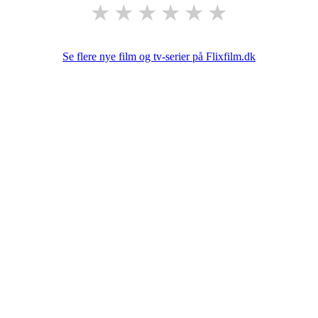
★
★
★
★
★
★
Se flere nye film og tv-serier på Flixfilm.dk