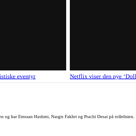
istiske eventyr
Netflix viser den nye ‘Doll
ien og har Emraan Hashmi, Nargis Fakhri og Prachi Desai på rollelisten.