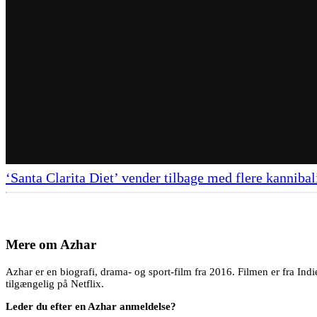
‘Santa Clarita Diet’ vender tilbage med flere kannibal
Mere om
Azhar
Azhar er en biografi, drama- og sport-film fra 2016. Filmen er fra Ind
tilgængelig på Netflix.
Leder du efter en Azhar anmeldelse?