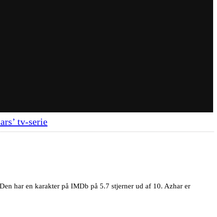
ars’ tv-serie
 Den har en karakter på IMDb på 5.7 stjerner ud af 10. Azhar er