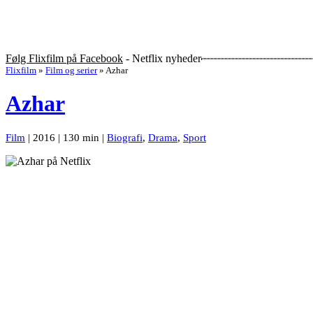
Følg Flixfilm på Facebook
- Netflix nyheder
Flixfilm
»
Film og serier
»
Azhar
Azhar
Film
| 2016 | 130 min |
Biografi
,
Drama
,
Sport