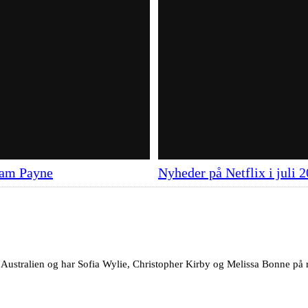
Liam Payne
Nyheder på Netflix i juli 
a Australien og har Sofia Wylie, Christopher Kirby og Melissa Bonne på r