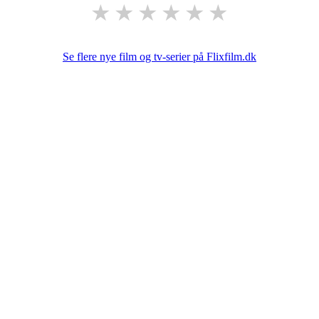
★
★
★
★
★
★
Se flere nye film og tv-serier på Flixfilm.dk