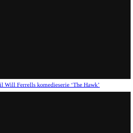
 til Will Ferrells komedieserie ‘The Hawk’