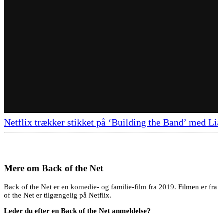
Netflix trækker stikket på ‘Building the Band’ med 
Mere om
Back of the Net
Back of the Net er en komedie- og familie-film fra 2019. Filmen er fr
of the Net er tilgængelig på Netflix.
Leder du efter en Back of the Net anmeldelse?