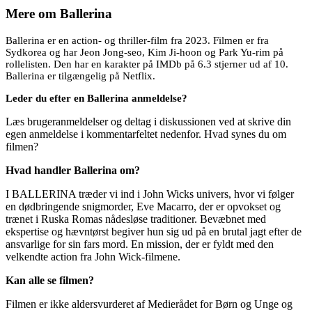
Mere om
Ballerina
Ballerina er en action- og thriller-film fra 2023. Filmen er fra
Sydkorea og har Jeon Jong-seo, Kim Ji-hoon og Park Yu-rim på
rollelisten. Den har en karakter på IMDb på 6.3 stjerner ud af 10.
Ballerina er tilgængelig på Netflix.
Leder du efter en Ballerina anmeldelse?
Læs brugeranmeldelser og deltag i diskussionen ved at skrive din
egen anmeldelse i kommentarfeltet nedenfor. Hvad synes du om
filmen?
Hvad handler Ballerina om?
I BALLERINA træder vi ind i John Wicks univers, hvor vi følger
en dødbringende snigmorder, Eve Macarro, der er opvokset og
trænet i Ruska Romas nådesløse traditioner. Bevæbnet med
ekspertise og hævntørst begiver hun sig ud på en brutal jagt efter de
ansvarlige for sin fars mord. En mission, der er fyldt med den
velkendte action fra John Wick-filmene.
Kan alle se filmen?
Filmen er ikke aldersvurderet af Medierådet for Børn og Unge og