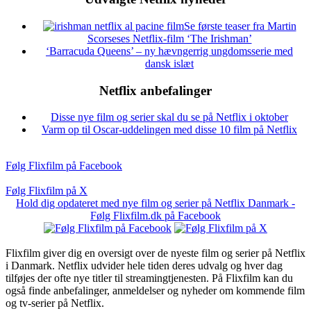
Se første teaser fra Martin
Scorseses Netflix-film ‘The Irishman’
‘Barracuda Queens’ – ny hævngerrig ungdomsserie med
dansk islæt
Netflix anbefalinger
Disse nye film og serier skal du se på Netflix i oktober
Varm op til Oscar-uddelingen med disse 10 film på Netflix
Følg Flixfilm på Facebook
Følg Flixfilm på X
Hold dig opdateret med nye film og serier på Netflix Danmark -
Følg Flixfilm.dk på Facebook
Flixfilm giver dig en oversigt over de nyeste film og serier på Netflix
i Danmark. Netflix udvider hele tiden deres udvalg og hver dag
tilføjes der ofte nye titler til streamingtjenesten. På Flixfilm kan du
også finde anbefalinger, anmeldelser og nyheder om kommende film
og tv-serier på Netflix.