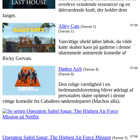
overleve svindende ressourcer og en
ildevarslende kraft, der holder dem
fanget.
Alley Cats
07/08
(Sæson 1)
(Sæson 1)
Vanvittige uheld løber løbsk, da vilde
katte skaber kaos på gaderne i denne
uhæmmede animerede komedie af
Ricky Gervais.
Døden ApS
07/08
(Sæson 4)
(Sæson 4)
Den rolige værdighed i en
bedemandsforretning bliver ødelagt af
personalets skøre opførsel i denne
vittige komedie fra Caballero-søskendeparret (Machos alfa).
Operation Safed Sagar: The Highest Air Force Mission
07/08
(Sæson 1)