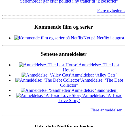
Seriemorder går efter politiet i ny trailer til ‘Blodsoffer’
Flere nyheder...
Kommende film og serier
Nyt på Netflix i august
Seneste anmeldelser
Anmeldelse: ‘The Last
House’
Anmeldelse: ‘Alley Cats’
Anmeldelse: ‘The Debt
Collector’
Anmeldelse: ‘Sandheden’
Anmeldelse: ‘A Toxic
Love Story’
Flere anmeldelser...
Udvalgte Netflix nyheder