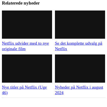
Relaterede nyheder
Netflix udvider med to nye
Se det komplette udvalg på
originale film
Netflix
Nye titler på Netflix (Uge
Nyheder på Netflix i august
46)
2024