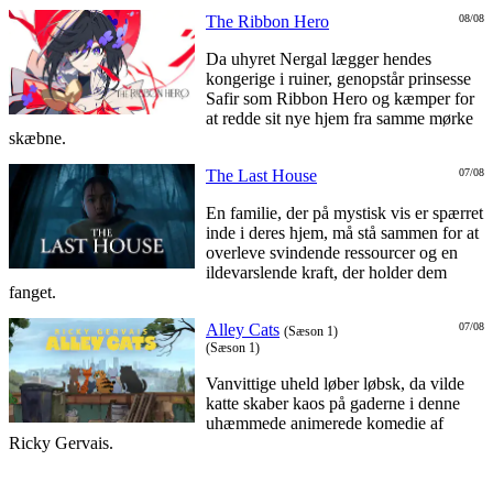
The Ribbon Hero
08/08
Da uhyret Nergal lægger hendes
kongerige i ruiner, genopstår prinsesse
Safir som Ribbon Hero og kæmper for
at redde sit nye hjem fra samme mørke
skæbne.
The Last House
07/08
En familie, der på mystisk vis er spærret
inde i deres hjem, må stå sammen for at
overleve svindende ressourcer og en
ildevarslende kraft, der holder dem
fanget.
Alley Cats
07/08
(Sæson 1)
(Sæson 1)
Vanvittige uheld løber løbsk, da vilde
katte skaber kaos på gaderne i denne
uhæmmede animerede komedie af
Ricky Gervais.