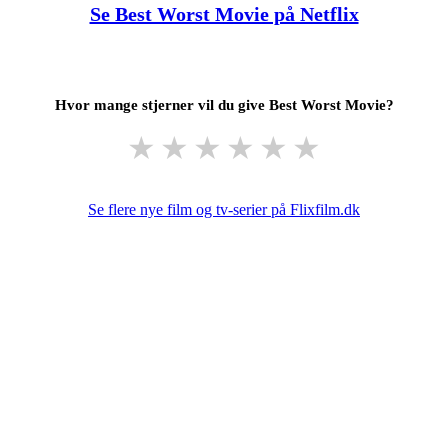
Se Best Worst Movie på Netflix
Hvor mange stjerner vil du give Best Worst Movie?
★
★
★
★
★
★
Se flere nye film og tv-serier på Flixfilm.dk