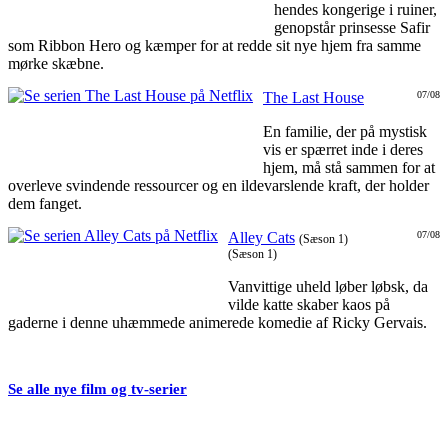
hendes kongerige i ruiner,
genopstår prinsesse Safir
som Ribbon Hero og kæmper for at redde sit nye hjem fra samme
mørke skæbne.
The Last House
07/08
En familie, der på mystisk
vis er spærret inde i deres
hjem, må stå sammen for at
overleve svindende ressourcer og en ildevarslende kraft, der holder
dem fanget.
Alley Cats
07/08
(Sæson 1)
(Sæson 1)
Vanvittige uheld løber løbsk, da
vilde katte skaber kaos på
gaderne i denne uhæmmede animerede komedie af Ricky Gervais.
Se alle nye film og tv-serier