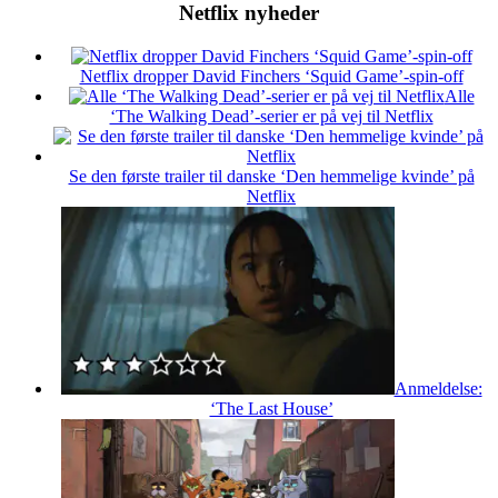
Netflix nyheder
Netflix dropper David Finchers ‘Squid Game’-spin-off
Alle
‘The Walking Dead’-serier er på vej til Netflix
Se den første trailer til danske ‘Den hemmelige kvinde’ på
Netflix
Anmeldelse:
‘The Last House’