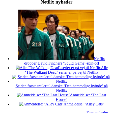
Netflix nyheder
Netflix
dropper David Finchers ‘Squid Game’-spin-off
Alle
‘The Walking Dead’-serier er på vej til Netflix
Se den første trailer til danske ‘Den hemmelige kvinde’ på
Netflix
Anmeldelse: ‘The Last
House’
Anmeldelse: ‘Alley Cats’
Flere nyheder...