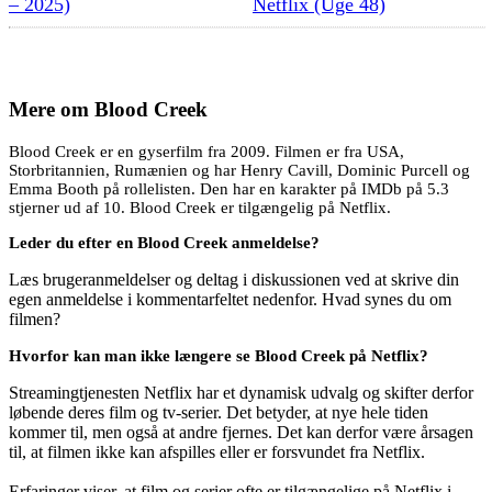
– 2025)
Netflix (Uge 48)
Mere om
Blood Creek
Blood Creek er en gyserfilm fra 2009. Filmen er fra USA,
Storbritannien, Rumænien og har Henry Cavill, Dominic Purcell og
Emma Booth på rollelisten. Den har en karakter på IMDb på 5.3
stjerner ud af 10. Blood Creek er tilgængelig på Netflix.
Leder du efter en Blood Creek anmeldelse?
Læs brugeranmeldelser og deltag i diskussionen ved at skrive din
egen anmeldelse i kommentarfeltet nedenfor. Hvad synes du om
filmen?
Hvorfor kan man ikke længere se Blood Creek på Netflix?
Streamingtjenesten Netflix har et dynamisk udvalg og skifter derfor
løbende deres film og tv-serier. Det betyder, at nye hele tiden
kommer til, men også at andre fjernes. Det kan derfor være årsagen
til, at filmen ikke kan afspilles eller er forsvundet fra Netflix.
Erfaringer viser, at film og serier ofte er tilgængelige på Netflix i