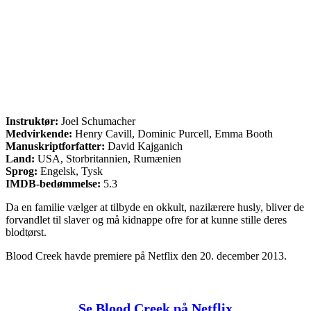
Instruktør:
Joel Schumacher
Medvirkende:
Henry Cavill, Dominic Purcell, Emma Booth
Manuskriptforfatter:
David Kajganich
Land:
USA, Storbritannien, Rumænien
Sprog:
Engelsk, Tysk
IMDB-bedømmelse:
5.3
Da en familie vælger at tilbyde en okkult, nazilærere husly, bliver de
forvandlet til slaver og må kidnappe ofre for at kunne stille deres
blodtørst.
Blood Creek havde premiere på Netflix den 20. december 2013.
Se Blood Creek på Netflix