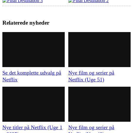
Relaterede nyheder
Se det komplette udvalg på
Nye film og serier på
Netflix
Netflix (Uge 51)
Nye titler på Netflix (Uge 1
Nye film og serier på