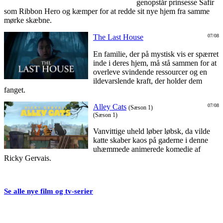
genopstår prinsesse Safir
som Ribbon Hero og kæmper for at redde sit nye hjem fra samme
mørke skæbne.
The Last House
07/08
En familie, der på mystisk vis er spærret
inde i deres hjem, må stå sammen for at
overleve svindende ressourcer og en
ildevarslende kraft, der holder dem
fanget.
Alley Cats
07/08
(Sæson 1)
(Sæson 1)
Vanvittige uheld løber løbsk, da vilde
katte skaber kaos på gaderne i denne
uhæmmede animerede komedie af
Ricky Gervais.
Se alle nye film og tv-serier