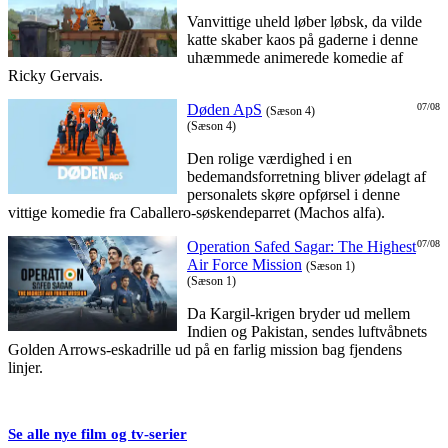
Vanvittige uheld løber løbsk, da vilde
katte skaber kaos på gaderne i denne
uhæmmede animerede komedie af
Ricky Gervais.
Døden ApS
07/08
(Sæson 4)
(Sæson 4)
Den rolige værdighed i en
bedemandsforretning bliver ødelagt af
personalets skøre opførsel i denne
vittige komedie fra Caballero-søskendeparret (Machos alfa).
Operation Safed Sagar: The Highest
07/08
Air Force Mission
(Sæson 1)
(Sæson 1)
Da Kargil-krigen bryder ud mellem
Indien og Pakistan, sendes luftvåbnets
Golden Arrows-eskadrille ud på en farlig mission bag fjendens
linjer.
Se alle nye film og tv-serier