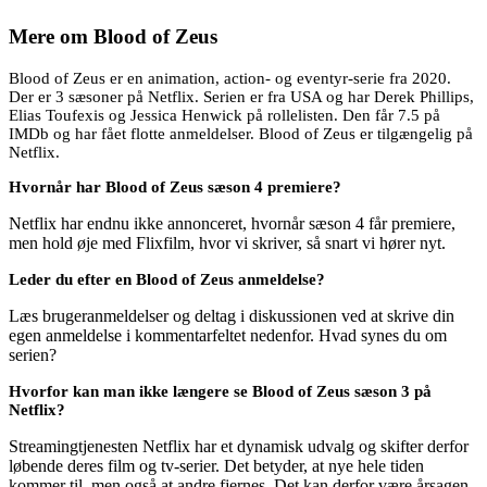
Mere om
Blood of Zeus
Blood of Zeus er en animation, action- og eventyr-serie fra 2020.
Der er 3 sæsoner på Netflix. Serien er fra USA og har Derek Phillips,
Elias Toufexis og Jessica Henwick på rollelisten. Den får 7.5 på
IMDb og har fået flotte anmeldelser. Blood of Zeus er tilgængelig på
Netflix.
Hvornår har Blood of Zeus sæson 4 premiere?
Netflix har endnu ikke annonceret, hvornår sæson 4 får premiere,
men hold øje med Flixfilm, hvor vi skriver, så snart vi hører nyt.
Leder du efter en Blood of Zeus anmeldelse?
Læs brugeranmeldelser og deltag i diskussionen ved at skrive din
egen anmeldelse i kommentarfeltet nedenfor. Hvad synes du om
serien?
Hvorfor kan man ikke længere se Blood of Zeus sæson 3 på
Netflix?
Streamingtjenesten Netflix har et dynamisk udvalg og skifter derfor
løbende deres film og tv-serier. Det betyder, at nye hele tiden
kommer til, men også at andre fjernes. Det kan derfor være årsagen