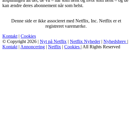
afspilningen alt det, de vil – når som helst og hvor som helst – og de
kan ændre deres abonnement når som helst.
Denne side er ikke associeret med Netflix, Inc. Netflix er et
registreret varemærke.
Kontakt
|
Cookies
© Copyright 2026 |
Nyt på Netflix
|
Netflix Nyheder
|
Nyhedsbrev
|
Kontakt
|
Annoncering
|
Netflix
|
Cookies
| All Rights Reserved