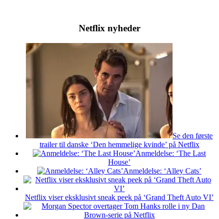
Netflix nyheder
Se den første
trailer til danske ‘Den hemmelige kvinde’ på Netflix
Anmeldelse: ‘The Last
House’
Anmeldelse: ‘Alley Cats’
Netflix viser eksklusivt sneak peek på ‘Grand Theft Auto VI’