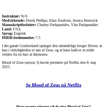
Instruktør:
N/A
Medvirkende:
Derek Phillips, Elias Toufexis, Jessica Henwick
Manuskriptforfatter:
Charley Parlapanides, Vlas Parlapanides
Land:
USA
Sprog:
Engelsk
IMDB-bedømmelse:
7.5
I det gamle Grækenland opdager den almindelige borger Heron, at
han i virkeligheden er søn af Zeus, og at hans kald er at redde
verden fra en hær af dæmoner.
Blood of Zeus (sæson 3) havde premiere på Netflix den 8. maj
2025.
Se Blood of Zeus på Netflix
Hvor mange stjerner vil du give Blood of Zeus?