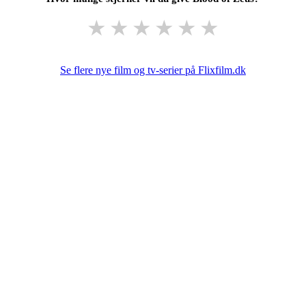
★
★
★
★
★
★
Se flere nye film og tv-serier på Flixfilm.dk