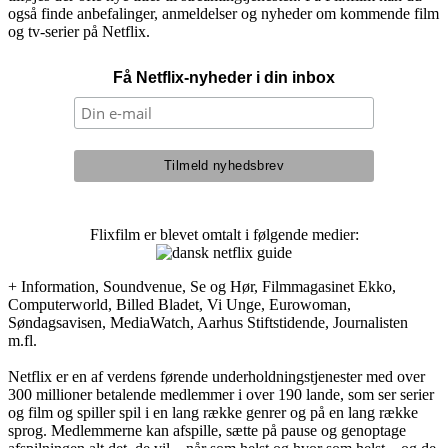
også finde anbefalinger, anmeldelser og nyheder om kommende film
og tv-serier på Netflix.
Få Netflix-nyheder i din inbox
Flixfilm er blevet omtalt i følgende medier:
+ Information, Soundvenue, Se og Hør, Filmmagasinet Ekko,
Computerworld, Billed Bladet, Vi Unge, Eurowoman,
Søndagsavisen, MediaWatch, Aarhus Stiftstidende, Journalisten
m.fl.
Netflix er en af verdens førende underholdningstjenester med over
300 millioner betalende medlemmer i over 190 lande, som ser serier
og film og spiller spil i en lang række genrer og på en lang række
sprog. Medlemmerne kan afspille, sætte på pause og genoptage