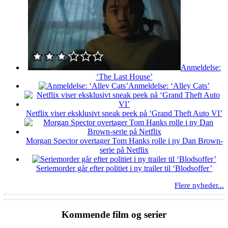
Anmeldelse:
‘The Last House’
Anmeldelse: ‘Alley Cats’
Netflix viser eksklusivt sneak peek på ‘Grand Theft Auto VI’
Morgan Spector overtager Tom Hanks rolle i ny Dan Brown-
serie på Netflix
Seriemorder går efter politiet i ny trailer til ‘Blodsoffer’
Flere nyheder...
Kommende film og serier