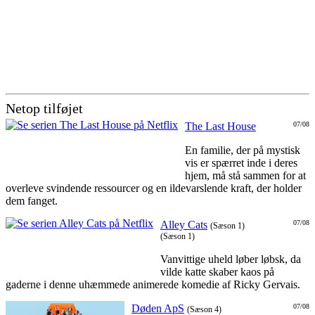
Netop tilføjet
The Last House
07/08
En familie, der på mystisk
vis er spærret inde i deres
hjem, må stå sammen for at
overleve svindende ressourcer og en ildevarslende kraft, der holder
dem fanget.
Alley Cats
07/08
(Sæson 1)
(Sæson 1)
Vanvittige uheld løber løbsk, da
vilde katte skaber kaos på
gaderne i denne uhæmmede animerede komedie af Ricky Gervais.
Døden ApS
07/08
(Sæson 4)