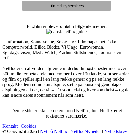
Flixfilm er blevet omtalt i følgende medier:
+ Information, Soundvenue, Se og Hør, Filmmagasinet Ekko,
Computerworld, Billed Bladet, Vi Unge, Eurowoman,
Søndagsavisen, MediaWatch, Aarhus Stiftstidende, Journalisten
m.fl.
Netflix er en af verdens førende underholdningstjenester med over
300 millioner betalende medlemmer i over 190 lande, som ser serier
og film og spiller spil i en lang række genrer og på en lang række
sprog. Medlemmerne kan afspille, sætte på pause og genoptage
afspilningen alt det, de vil – når som helst og hvor som helst – og de
kan ændre deres abonnement når som helst.
Denne side er ikke associeret med Netflix, Inc. Netflix er et
registreret varemærke.
Kontakt
|
Cookies
© Copyright 2026 |
Nyt på Netflix
|
Netflix Nyheder
|
Nyhedsbrev
|