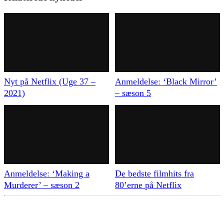
Nyt på Netflix (Uge 37 –
Anmeldelse: ‘Black Mirror’
2021)
– sæson 5
Anmeldelse: ‘Making a
De bedste filmhits fra
Murderer’ – sæson 2
80’erne på Netflix