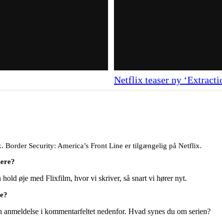
Netflix teaser ny ‘Extrac
. Border Security: America’s Front Line er tilgængelig på Netflix.
iere?
old øje med Flixfilm, hvor vi skriver, så snart vi hører nyt.
se?
en anmeldelse i kommentarfeltet nedenfor. Hvad synes du om serien?