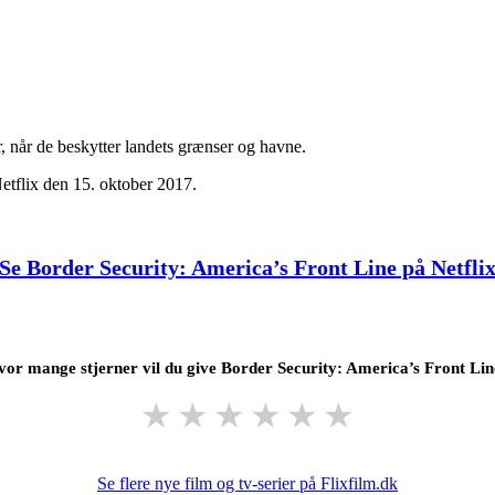
 når de beskytter landets grænser og havne.
etflix den 15. oktober 2017.
Se Border Security: America’s Front Line på Netfli
or mange stjerner vil du give Border Security: America’s Front Li
★
★
★
★
★
★
Se flere nye film og tv-serier på Flixfilm.dk