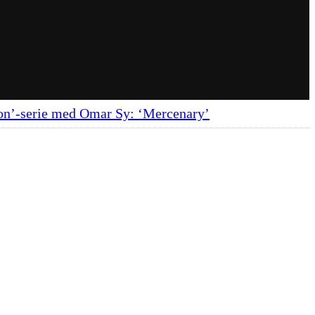
tion’-serie med Omar Sy: ‘Mercenary’