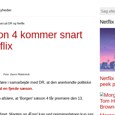
 nyheder
Netfli
rt på DR og Netflix
on 4 kommer snart
lix
Foto: Danni Riddertoft.
Netfli
fsløre i samarbejde med DR, at den anerkendte politiske
peek p
ed en fjerde sæson
.
 afsløre, at ‘Borgen’ sæson 4 får premiere den 13.
‘Riget, Magten og Æren’ kan ved premieredatoen kun ses