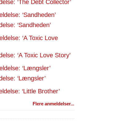
else: ‘The Debt Collector’
else: ‘Sandheden’
else: ‘A Toxic Love Story’
else: ‘Længsler’
delse: ‘Little Brother’
Flere anmeldelser...