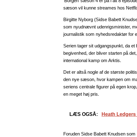
‘Borgen’ sæson 4 er på i alt 8 episod
sæson vil kunne streames hos Netflix
Birgitte Nyborg (Sidse Babett Knudse
som nyudnævnt udenrigsminister, men 
journalistik som nyhedsredaktør for et
Serien tager sit udgangspunkt, da et 
begivenhed, der bliver starten på det, de
international kamp om Arktis.
Det er altså nogle af de største polit
den nye sæson, hvor kampen om mag
seriens centrale figurer på egen kr
en meget høj pris.
LÆS OGSÅ:
Heath Ledgers s
Foruden Sidse Babett Knudsen som Bir