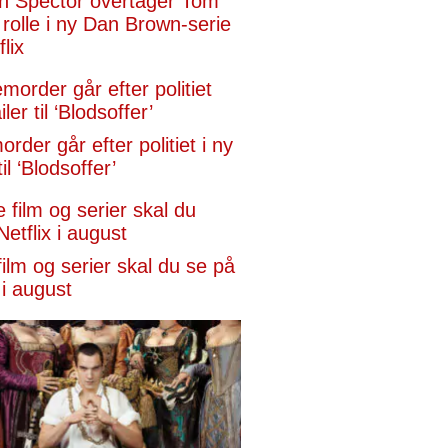
n Spector overtager Tom
rolle i ny Dan Brown-serie
lix
rder går efter politiet i ny
til ‘Blodsoffer’
film og serier skal du se på
 i august