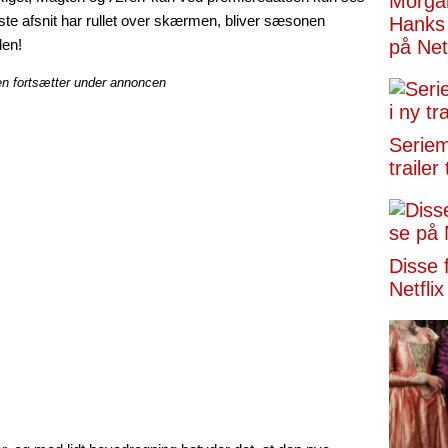
Morga
ste afsnit har rullet over skærmen, bliver sæsonen
Hanks 
den!
på Netf
en fortsætter under annoncen
Seriemo
trailer 
Disse 
Netflix