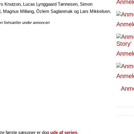
Anmeld
ars Knutzon, Lucas Lynggaard Tønnesen, Simon
t, Magnus Millang, Özlem Saglanmak og Lars Mikkelsen.
en fortsætter under annoncen
Anmeld
Anmeld
Anmeld
Anmel
tre første sæsoner er dog
ude af serien
.