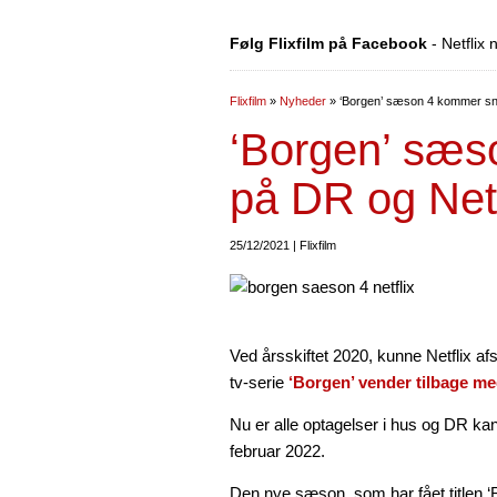
Følg Flixfilm på Facebook
- Netflix
Flixfilm
»
Nyheder
»
‘Borgen’ sæson 4 kommer sna
‘Borgen’ sæs
på DR og Netf
25/12/2021 | Flixfilm
Ved årsskiftet 2020, kunne Netflix a
tv-serie
‘Borgen’ vender tilbage m
Nu er alle optagelser i hus og DR kan
februar 2022.
Den nye sæson, som har fået titlen 