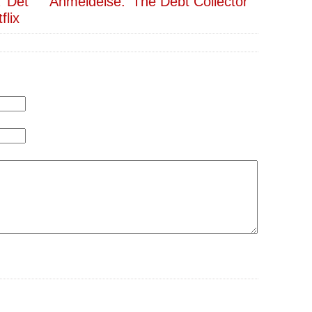
 ‘Det
Anmeldelse: ‘The Debt Collector’
flix