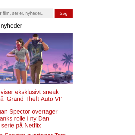
Søg
x nyheder
x viser eksklusivt sneak
å ‘Grand Theft Auto VI’