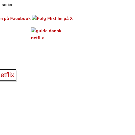
 serier.
tflix