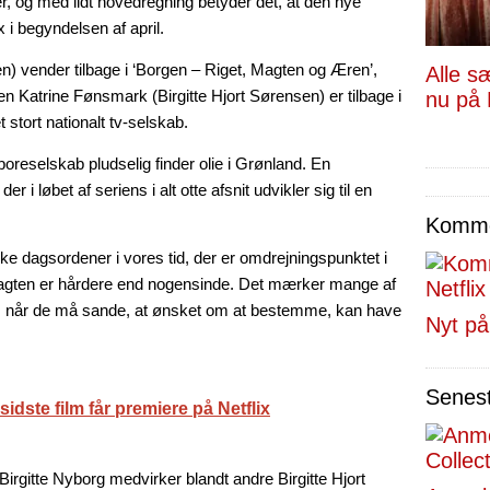
er, og med lidt hovedregning betyder det, at den nye
 i begyndelsen af april.
n) vender tilbage i ‘Borgen – Riget, Magten og Æren’,
Alle s
Katrine Fønsmark (Birgitte Hjort Sørensen) er tilbage i
nu på 
 stort nationalt tv-selskab.
boreselskab pludselig finder olie i Grønland. En
r i løbet af seriens i alt otte afsnit udvikler sig til en
Kommen
iske dagsordener i vores tid, der er omdrejningspunktet i
ten er hårdere end nogensinde. Det mærker mange af
op, når de må sande, at ønsket om at bestemme, kan have
Nyt på
Senes
idste film får premiere på Netflix
gitte Nyborg medvirker blandt andre Birgitte Hjort