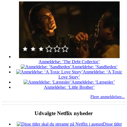
Anmeldelse: ‘The Debt Collector’
Anmeldelse: ‘Sandheden’
Anmeldelse: ‘A Toxic
Love Story’
Anmeldelse: ‘Længsler’
Anmeldelse: ‘Little Brother’
Flere anmeldelser...
Udvalgte Netflix nyheder
Disse titler