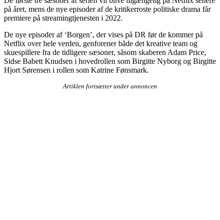
De første tre sæsoner af serien vil blive tilgængelig på Netflix senere
på året, mens de nye episoder af de kritikerroste politiske drama får
premiere på streamingtjenesten i 2022.
De nye episoder af ‘Borgen’, der vises på DR før de kommer på
Netflix over hele verden, genforener både det kreative team og
skuespillere fra de tidligere sæsoner, såsom skaberen Adam Price,
Sidse Babett Knudsen i hovedrollen som Birgitte Nyborg og Birgitte
Hjort Sørensen i rollen som Katrine Fønsmark.
Artiklen fortsætter under annoncen