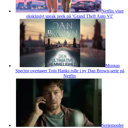
Netflix viser
eksklusivt sneak peek på ‘Grand Theft Auto VI’
Morgan
Spector overtager Tom Hanks rolle i ny Dan Brown-serie på
Netflix
Seriemorder