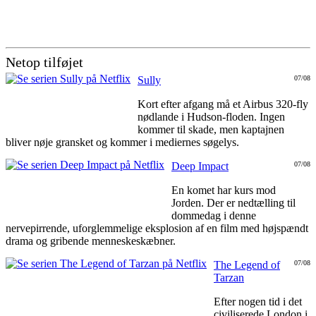
Netop tilføjet
Sully
07/08
Kort efter afgang må et Airbus 320-fly
nødlande i Hudson-floden. Ingen
kommer til skade, men kaptajnen
bliver nøje gransket og kommer i mediernes søgelys.
Deep Impact
07/08
En komet har kurs mod
Jorden. Der er nedtælling til
dommedag i denne
nervepirrende, uforglemmelige eksplosion af en film med højspændt
drama og gribende menneskeskæbner.
The Legend of
07/08
Tarzan
Efter nogen tid i det
civiliserede London i