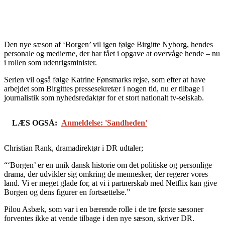
Den nye sæson af ‘Borgen’ vil igen følge Birgitte Nyborg, hendes
personale og medierne, der har fået i opgave at overvåge hende – nu
i rollen som udenrigsminister.
Serien vil også følge Katrine Fønsmarks rejse, som efter at have
arbejdet som Birgittes pressesekretær i nogen tid, nu er tilbage i
journalistik som nyhedsredaktør for et stort nationalt tv-selskab.
LÆS OGSÅ:
Anmeldelse: 'Sandheden'
Christian Rank, dramadirektør i DR udtaler;
“‘Borgen’ er en unik dansk historie om det politiske og personlige
drama, der udvikler sig omkring de mennesker, der regerer vores
land. Vi er meget glade for, at vi i partnerskab med Netflix kan give
Borgen og dens figurer en fortsættelse.”
Pilou Asbæk, som var i en bærende rolle i de tre første sæsoner
forventes ikke at vende tilbage i den nye sæson, skriver DR.