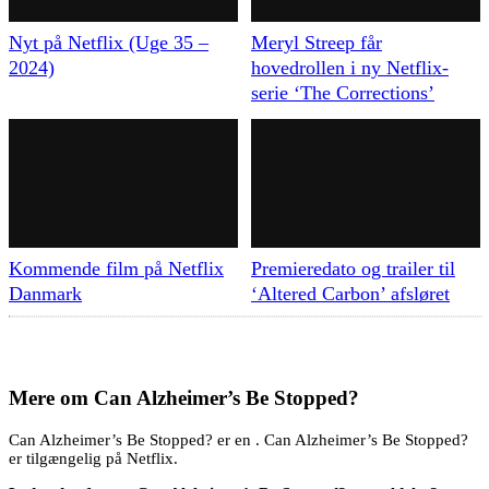
Nyt på Netflix (Uge 35 –
Meryl Streep får
2024)
hovedrollen i ny Netflix-
serie ‘The Corrections’
Kommende film på Netflix
Premieredato og trailer til
Danmark
‘Altered Carbon’ afsløret
Mere om
Can Alzheimer’s Be Stopped?
Can Alzheimer’s Be Stopped? er en . Can Alzheimer’s Be Stopped?
er tilgængelig på Netflix.