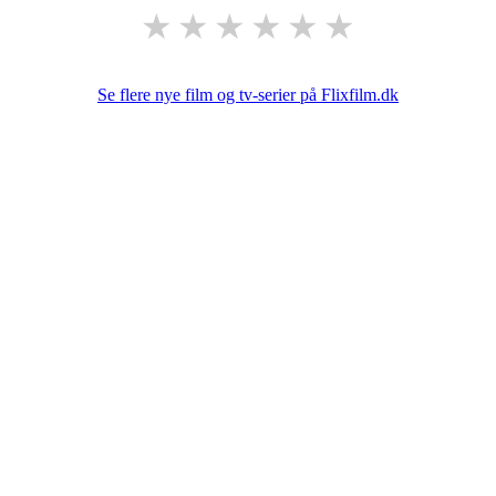
★
★
★
★
★
★
Se flere nye film og tv-serier på Flixfilm.dk