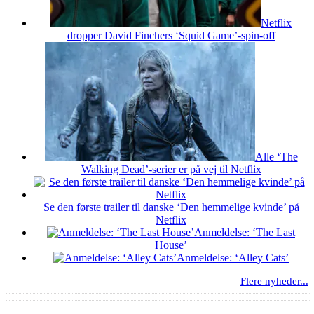
Netflix
dropper David Finchers ‘Squid Game’-spin-off
Alle ‘The
Walking Dead’-serier er på vej til Netflix
Se den første trailer til danske ‘Den hemmelige kvinde’ på
Netflix
Anmeldelse: ‘The Last
House’
Anmeldelse: ‘Alley Cats’
Flere nyheder...