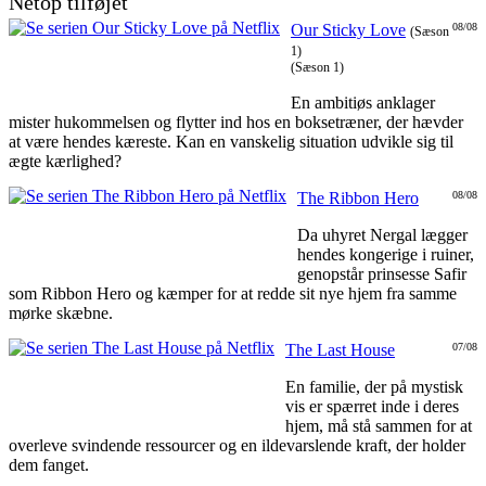
Netop tilføjet
Our Sticky Love
08/08
(Sæson
1)
(Sæson 1)
En ambitiøs anklager
mister hukommelsen og flytter ind hos en boksetræner, der hævder
at være hendes kæreste. Kan en vanskelig situation udvikle sig til
ægte kærlighed?
The Ribbon Hero
08/08
Da uhyret Nergal lægger
hendes kongerige i ruiner,
genopstår prinsesse Safir
som Ribbon Hero og kæmper for at redde sit nye hjem fra samme
mørke skæbne.
The Last House
07/08
En familie, der på mystisk
vis er spærret inde i deres
hjem, må stå sammen for at
overleve svindende ressourcer og en ildevarslende kraft, der holder
dem fanget.