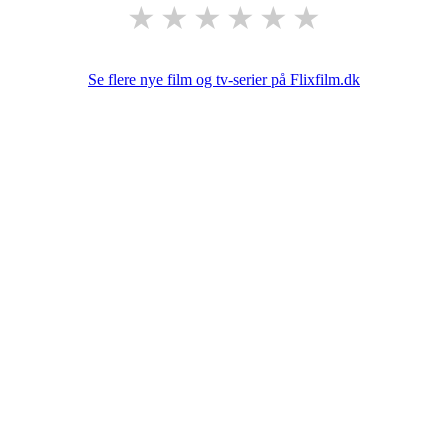
★
★
★
★
★
★
Se flere nye film og tv-serier på Flixfilm.dk