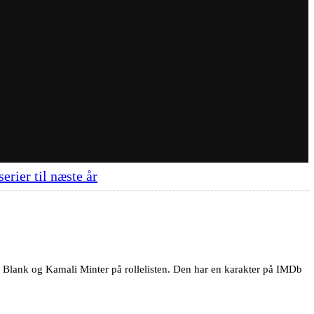
erier til næste år
y Blank og Kamali Minter på rollelisten. Den har en karakter på IMDb