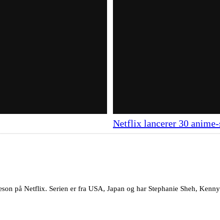
Netflix lancerer 30 anime-s
sæson på Netflix. Serien er fra USA, Japan og har Stephanie Sheh, Kenn