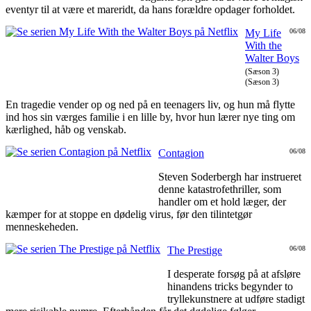
eventyr til at være et mareridt, da hans forældre opdager forholdet.
My Life
06/08
With the
Walter Boys
(Sæson 3)
(Sæson 3)
En tragedie vender op og ned på en teenagers liv, og hun må flytte
ind hos sin værges familie i en lille by, hvor hun lærer nye ting om
kærlighed, håb og venskab.
Contagion
06/08
Steven Soderbergh har instrueret
denne katastrofethriller, som
handler om et hold læger, der
kæmper for at stoppe en dødelig virus, før den tilintetgør
menneskeheden.
The Prestige
06/08
I desperate forsøg på at afsløre
hinandens tricks begynder to
tryllekunstnere at udføre stadigt