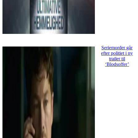
Seriemorder går
efter politiet i ny
trailer til
‘Blodsoffer’