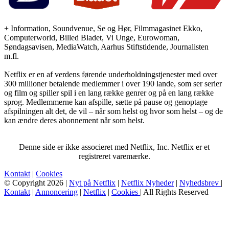
+ Information, Soundvenue, Se og Hør, Filmmagasinet Ekko,
Computerworld, Billed Bladet, Vi Unge, Eurowoman,
Søndagsavisen, MediaWatch, Aarhus Stiftstidende, Journalisten
m.fl.
Netflix er en af verdens førende underholdningstjenester med over
300 millioner betalende medlemmer i over 190 lande, som ser serier
og film og spiller spil i en lang række genrer og på en lang række
sprog. Medlemmerne kan afspille, sætte på pause og genoptage
afspilningen alt det, de vil – når som helst og hvor som helst – og de
kan ændre deres abonnement når som helst.
Denne side er ikke associeret med Netflix, Inc. Netflix er et
registreret varemærke.
Kontakt
|
Cookies
© Copyright 2026 |
Nyt på Netflix
|
Netflix Nyheder
|
Nyhedsbrev
|
Kontakt
|
Annoncering
|
Netflix
|
Cookies
| All Rights Reserved