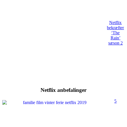
Netflix
bekræfter
‘The
Rain’
sæson 2
Netflix anbefalinger
5