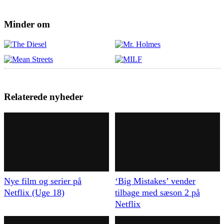
Minder om
Relaterede nyheder
Nye film og serier på
‘Big Mistakes’ vender
Netflix (Uge 18)
tilbage med sæson 2 på
Netflix