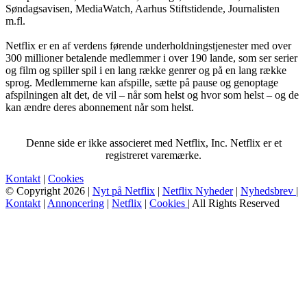
Søndagsavisen, MediaWatch, Aarhus Stiftstidende, Journalisten
m.fl.
Netflix er en af verdens førende underholdningstjenester med over
300 millioner betalende medlemmer i over 190 lande, som ser serier
og film og spiller spil i en lang række genrer og på en lang række
sprog. Medlemmerne kan afspille, sætte på pause og genoptage
afspilningen alt det, de vil – når som helst og hvor som helst – og de
kan ændre deres abonnement når som helst.
Denne side er ikke associeret med Netflix, Inc. Netflix er et
registreret varemærke.
Kontakt
|
Cookies
© Copyright 2026 |
Nyt på Netflix
|
Netflix Nyheder
|
Nyhedsbrev
|
Kontakt
|
Annoncering
|
Netflix
|
Cookies
| All Rights Reserved