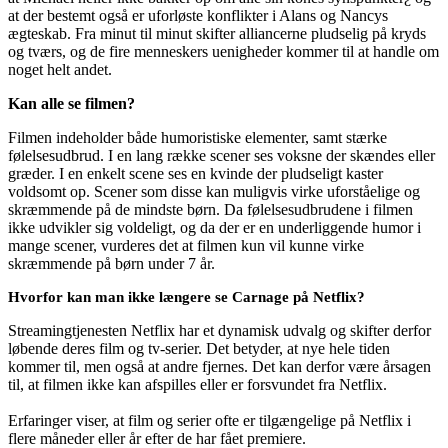
at der bestemt også er uforløste konflikter i Alans og Nancys
ægteskab. Fra minut til minut skifter alliancerne pludselig på kryds
og tværs, og de fire menneskers uenigheder kommer til at handle om
noget helt andet.
Kan alle se filmen?
Filmen indeholder både humoristiske elementer, samt stærke
følelsesudbrud. I en lang række scener ses voksne der skændes eller
græder. I en enkelt scene ses en kvinde der pludseligt kaster
voldsomt op. Scener som disse kan muligvis virke uforståelige og
skræmmende på de mindste børn. Da følelsesudbrudene i filmen
ikke udvikler sig voldeligt, og da der er en underliggende humor i
mange scener, vurderes det at filmen kun vil kunne virke
skræmmende på børn under 7 år.
Hvorfor kan man ikke længere se Carnage på Netflix?
Streamingtjenesten Netflix har et dynamisk udvalg og skifter derfor
løbende deres film og tv-serier. Det betyder, at nye hele tiden
kommer til, men også at andre fjernes. Det kan derfor være årsagen
til, at filmen ikke kan afspilles eller er forsvundet fra Netflix.
Erfaringer viser, at film og serier ofte er tilgængelige på Netflix i
flere måneder eller år efter de har fået premiere.