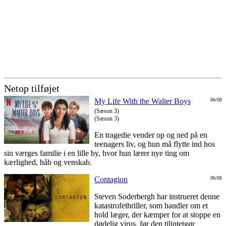
Netop tilføjet
My Life With the Walter Boys
06/08
(Sæson 3)
(Sæson 3)
En tragedie vender op og ned på en
teenagers liv, og hun må flytte ind hos
sin værges familie i en lille by, hvor hun lærer nye ting om
kærlighed, håb og venskab.
Contagion
06/08
Steven Soderbergh har instrueret denne
katastrofethriller, som handler om et
hold læger, der kæmper for at stoppe en
dødelig virus, før den tilintetgør