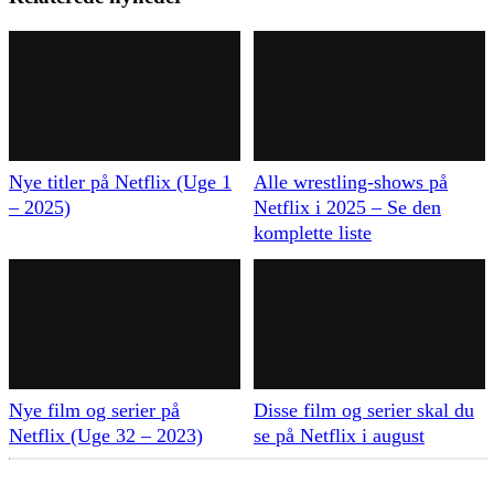
Nye titler på Netflix (Uge 1
Alle wrestling-shows på
– 2025)
Netflix i 2025 – Se den
komplette liste
Nye film og serier på
Disse film og serier skal du
Netflix (Uge 32 – 2023)
se på Netflix i august