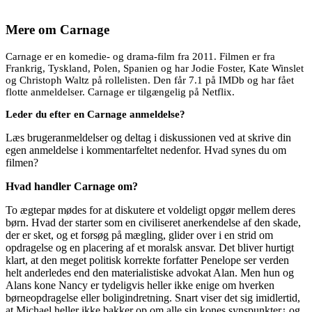
Mere om
Carnage
Carnage er en komedie- og drama-film fra 2011. Filmen er fra
Frankrig, Tyskland, Polen, Spanien og har Jodie Foster, Kate Winslet
og Christoph Waltz på rollelisten. Den får 7.1 på IMDb og har fået
flotte anmeldelser. Carnage er tilgængelig på Netflix.
Leder du efter en Carnage anmeldelse?
Læs brugeranmeldelser og deltag i diskussionen ved at skrive din
egen anmeldelse i kommentarfeltet nedenfor. Hvad synes du om
filmen?
Hvad handler Carnage om?
To ægtepar mødes for at diskutere et voldeligt opgør mellem deres
børn. Hvad der starter som en civiliseret anerkendelse af den skade,
der er sket, og et forsøg på mægling, glider over i en strid om
opdragelse og en placering af et moralsk ansvar. Det bliver hurtigt
klart, at den meget politisk korrekte forfatter Penelope ser verden
helt anderledes end den materialistiske advokat Alan. Men hun og
Alans kone Nancy er tydeligvis heller ikke enige om hverken
børneopdragelse eller boligindretning. Snart viser det sig imidlertid,
at Michael heller ikke bakker op om alle sin kones synspunkter¿ og