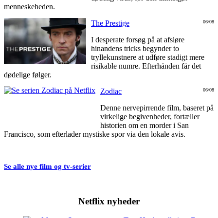
menneskeheden.
The Prestige
06/08
I desperate forsøg på at afsløre
hinandens tricks begynder to
tryllekunstnere at udføre stadigt mere
risikable numre. Efterhånden får det
dødelige følger.
Zodiac
06/08
Denne nervepirrende film, baseret på
virkelige begivenheder, fortæller
historien om en morder i San
Francisco, som efterlader mystiske spor via den lokale avis.
Se alle nye film og tv-serier
Netflix nyheder