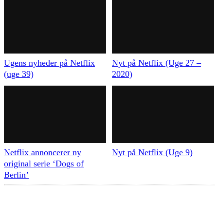
Ugens nyheder på Netflix
Nyt på Netflix (Uge 27 –
(uge 39)
2020)
Netflix annoncerer ny
Nyt på Netflix (Uge 9)
original serie ‘Dogs of
Berlin’