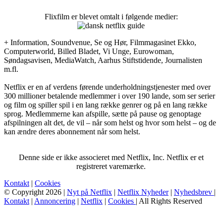
Flixfilm er blevet omtalt i følgende medier:
+ Information, Soundvenue, Se og Hør, Filmmagasinet Ekko,
Computerworld, Billed Bladet, Vi Unge, Eurowoman,
Søndagsavisen, MediaWatch, Aarhus Stiftstidende, Journalisten
m.fl.
Netflix er en af verdens førende underholdningstjenester med over
300 millioner betalende medlemmer i over 190 lande, som ser serier
og film og spiller spil i en lang række genrer og på en lang række
sprog. Medlemmerne kan afspille, sætte på pause og genoptage
afspilningen alt det, de vil – når som helst og hvor som helst – og de
kan ændre deres abonnement når som helst.
Denne side er ikke associeret med Netflix, Inc. Netflix er et
registreret varemærke.
Kontakt
|
Cookies
© Copyright 2026 |
Nyt på Netflix
|
Netflix Nyheder
|
Nyhedsbrev
|
Kontakt
|
Annoncering
|
Netflix
|
Cookies
| All Rights Reserved