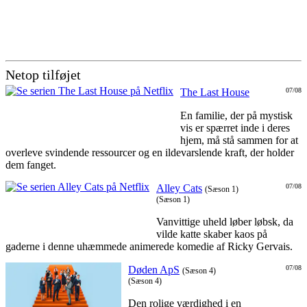
Netop tilføjet
The Last House
07/08
En familie, der på mystisk
vis er spærret inde i deres
hjem, må stå sammen for at
overleve svindende ressourcer og en ildevarslende kraft, der holder
dem fanget.
Alley Cats
07/08
(Sæson 1)
(Sæson 1)
Vanvittige uheld løber løbsk, da
vilde katte skaber kaos på
gaderne i denne uhæmmede animerede komedie af Ricky Gervais.
Døden ApS
07/08
(Sæson 4)
(Sæson 4)
Den rolige værdighed i en