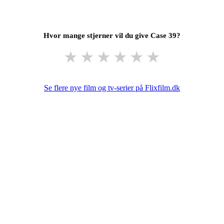
Hvor mange stjerner vil du give Case 39?
★
★
★
★
★
★
Se flere nye film og tv-serier på Flixfilm.dk