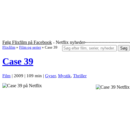
Følg Flixfilm på Facebook
- Netflix nyheder
Flixfilm
»
Film og serier
»
Case 39
Søg
Case 39
Film
| 2009 | 109 min |
Gyser
,
Mystik
,
Thriller