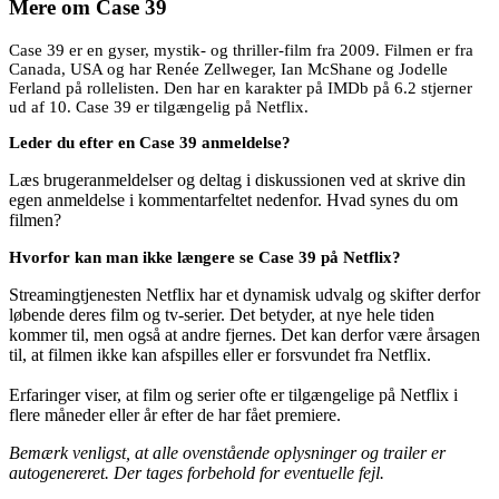
Mere om
Case 39
Case 39 er en gyser, mystik- og thriller-film fra 2009. Filmen er fra
Canada, USA og har Renée Zellweger, Ian McShane og Jodelle
Ferland på rollelisten. Den har en karakter på IMDb på 6.2 stjerner
ud af 10. Case 39 er tilgængelig på Netflix.
Leder du efter en Case 39 anmeldelse?
Læs brugeranmeldelser og deltag i diskussionen ved at skrive din
egen anmeldelse i kommentarfeltet nedenfor. Hvad synes du om
filmen?
Hvorfor kan man ikke længere se Case 39 på Netflix?
Streamingtjenesten Netflix har et dynamisk udvalg og skifter derfor
løbende deres film og tv-serier. Det betyder, at nye hele tiden
kommer til, men også at andre fjernes. Det kan derfor være årsagen
til, at filmen ikke kan afspilles eller er forsvundet fra Netflix.
Erfaringer viser, at film og serier ofte er tilgængelige på Netflix i
flere måneder eller år efter de har fået premiere.
Bemærk venligst, at alle ovenstående oplysninger og trailer er
autogenereret. Der tages forbehold for eventuelle fejl.